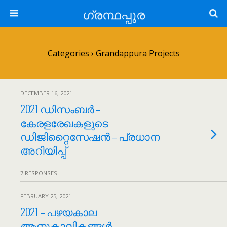
ഗ്രന്ഥപ്പുര
Categories ›
Grandappura Projects
DECEMBER 16, 2021
2021 ഡിസംബർ –
കേരളരേഖകളുടെ
ഡിജിറ്റൈസേഷൻ – പ്രധാന
അറിയിപ്പ്
7 RESPONSES
FEBRUARY 25, 2021
2021 – പഴയകാല
ആനുകാലികങ്ങൾ