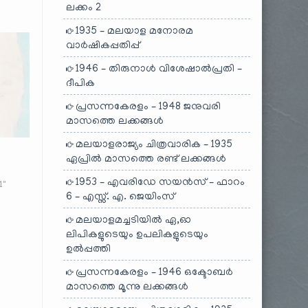
ലക്കം 2
1935 – മലയാള മനോരമ
വാർഷികപ്പതിപ്പ്
1946 – തിരുനാൾ വിശേഷാൽപ്രതി –
ദീപിക
പ്രസന്നകേരളം – 1948 ജനുവരി
മാസത്തെ ലക്കങ്ങൾ
മലയാളരാജ്യം ചിത്രവാരിക – 1935
ഏപ്രിൽ മാസത്തെ രണ്ട് ലക്കങ്ങൾ
1953 – എവരിഡേ സയൻസ് – ഫാറം
1"
6 – എസ്സ്. എ. ജെയിംസ്
മലയാളമച്ചടിയിൽ ഏ,ഓ
ലിപികളുടെയും ഉപലികളുടെയും
ഉൽപ്പത്തി
പ്രസന്നകേരളം – 1946 ഒക്ടോബർ
മാസത്തെ മൂന്നു ലക്കങ്ങൾ