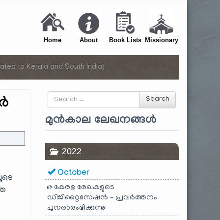
Home
About
Book Lists
Missionary
ated to Kerala and South India)
Search
ൂർ
Search
for
മുൻകാല ലേഖനങ്ങൾ
2022
October
ലൂടെ
കേരള രേഖകളുടെ
്ത
ഡിജിറ്റൈസേഷൻ – പ്രവർത്തനം
പുനരാരംഭിക്കുന്നു