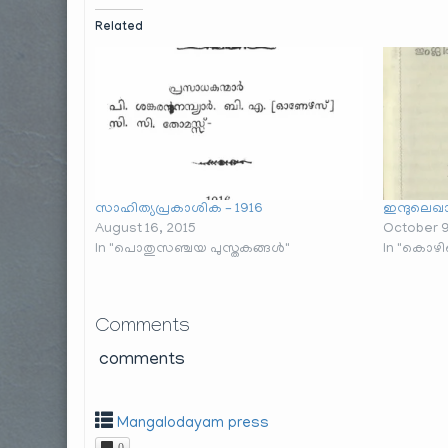
Related
സാഹിത്യപ്രകാശിക – 1916
ഇന്ദുലെഖാ
August 16, 2015
October 9
In "പൊതുസഞ്ചയ പുസ്തകങ്ങൾ"
In "കൊഴിക
Comments
comments
Mangalodayam press
0