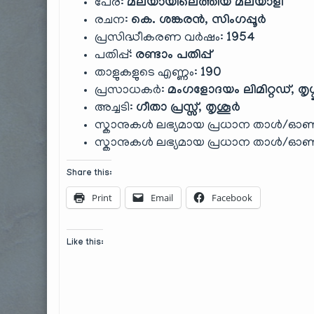
പേര്:
മലയായിലെത്തിയ മലയാളി
രചന:
കെ. ശങ്കരൻ, സിംഗപ്പൂർ
പ്രസിദ്ധീകരണ വർഷം:
1954
പതിപ്പ്:
രണ്ടാം പതിപ്പ്
താളുകളുടെ എണ്ണം:
190
പ്രസാധകർ:
മംഗളോദയം ലിമിറ്റഡ്, തൃശ്
അച്ചടി:
ഗീതാ പ്രസ്സ്, തൃശൂർ
സ്കാനുകൾ ലഭ്യമായ പ്രധാന താൾ/
സ്കാനുകൾ ലഭ്യമായ പ്രധാന താൾ/
Share this:
Print
Email
Facebook
Like this: