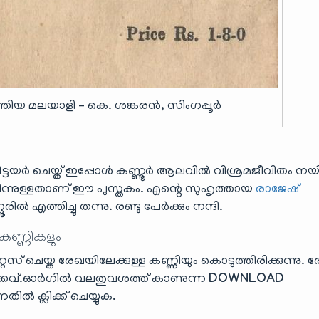
തിയ മലയാളി – കെ. ശങ്കരൻ, സിംഗപ്പൂർ
ിട്ടയർ ചെയ്ത് ഇപ്പോൾ കണ്ണൂർ ആലവിൽ വിശ്രമജീവിതം നയിക
ന്നുള്ളതാണ് ഈ പുസ്തകം. എന്റെ സുഹൃത്തായ
രാജേഷ്
എത്തിച്ചു തന്നു. രണ്ടു പേർക്കും നന്ദി.
 കണ്ണികളും
ൈസ് ചെയ്ത രേഖയിലേക്കുള്ള കണ്ണിയും കൊടുത്തിരിക്കുന്നു. 
്.ഓർഗിൽ വലതുവശത്ത് കാണുന്ന
DOWNLOAD
ിൽ ക്ലിക്ക് ചെയ്യുക.