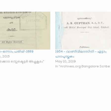
-ഒന്നാം പതിപ്പ്-1889
1954 – വാണീവിലാസിനി – എട്ടാം
, 2015
പാഠപുസ്തകം
്കൊട സ്പെക്ടെട്ടർ അച്ചുകൂടം"
May 10, 2019
In "Archives.org Bangalore Scribe 