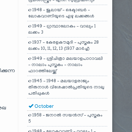
ഭൂമിശാസ്ത്രം – എൻ. സുബ്രഹ്മണ്യം
1948 – ജൂലായ് – ഒക്ടോബർ –
ലോകവാണിയുടെ ഏഴു ലക്കങ്ങൾ
1949 – ഗ്രന്ഥാലോകം – വാല്യം 1
ലക്കം 3
1937 – കേരളകൗമുദി – പുസ്തകം 28
ലക്കം 10, 11, 12, 13 (1937 മാർച്ച്)
1949 – ശ്രീചിത്രാ മലയാളപാഠാവലി
– നാലാം പുസ്തകം – നാലാം
്കുന്ന
ഫാറത്തിലേയ്ക്ക്
1945 – 1948 – മലയാളരാജ്യം
തിരുനാൾ വിശേഷാൽപ്രതിയുടെ നാലു
പതിപ്പുകൾ
October
രേഖ
1958 – ജനറൽ സയൻസ് – പുസ്തകം
5
1948 – ലോകവാണി – വാല്യം 1 –