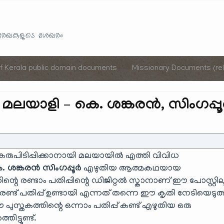
Skip
to
യരേഖകളുടെ ശേഖരം
content
of Kerala public domain documents
Missionary Documents (rel
മലയാളി – കെ. ശങ്കരൻ, സിംഗപ്പ
ം കരുപിടിപ്പിക്കാനായി മലയായിൽ എത്തി വിവിധ
. ശങ്കരൻ സിംഗപ്പൂർ
എഴുതിയ ആത്മകഥയായ
ന്റെ രണ്ടാം പതിപ്പിന്റെ ഡിജിറ്റൽ സ്കാനാണ് ഈ പോസ്റ്റി
രണ്ട് പതിപ്പ് ഉണ്ടായി എന്നത് തന്നെ ഈ കൃതി നേടിയെടുത
ഈ പുസ്തകത്തിന്റെ ഒന്നാം പതിപ്പ് കണ്ട് എഴുതിയ ഒരു
ട്ടൂണ്ട്.