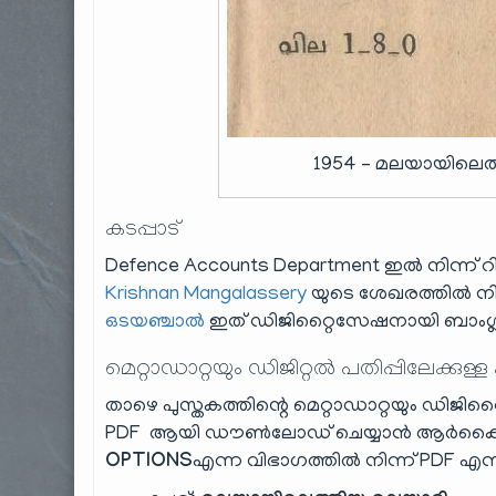
1954 – മലയായിലെത്
കടപ്പാട്
Defence Accounts Department ഇൽ നിന്ന് റ
Krishnan Mangalassery
യുടെ ശേഖരത്തിൽ നി
ഒടയഞ്ചാൽ
ഇത് ഡിജിറ്റൈസേഷനായി ബാംഗ്ലൂരിൽ 
മെറ്റാഡാറ്റയും ഡിജിറ്റൽ പതിപ്പിലേക്കുള്ള
താഴെ പുസ്തകത്തിന്റെ മെറ്റാഡാറ്റയും ഡിജിറ്റ
PDF ആയി ഡൗൺലോഡ് ചെയ്യാൻ ആർക്കൈവ
OPTIONS
എന്ന വിഭാഗത്തിൽ നിന്ന് PDF എന്നത