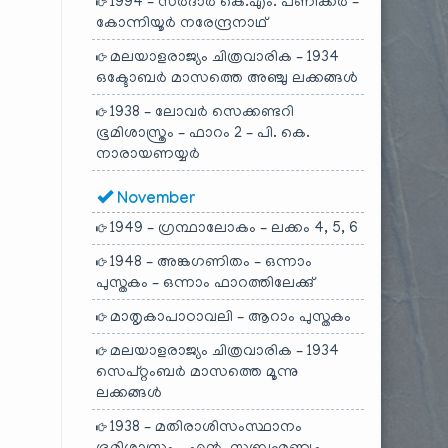
1994 – സർദാർ കെ.എം. പണിക്കർ –
കോന്നിയൂർ നരേന്ദ്രനാഥ്
മലയാളരാജ്യം ചിത്രവാരിക – 1934
ഒക്ടോബർ മാസത്തെ അഞ്ചു ലക്കങ്ങൾ
1938 – ലോവർ സെക്കണ്ടറി
ഭൂമിശാസ്ത്രം – ഫാറം 2 – പി. കെ.
നാരായണയ്യർ
November
1949 – ഗ്രന്ഥാലോകം – ലക്കം 4, 5, 6
1948 – അങ്കഗണിതം – ഒന്നാം
പുസ്തകം – ഒന്നാം ഫാറത്തിലേക്കു്
മാതൃകാപാഠാവലി – ആറാം പുസ്തകം
മലയാളരാജ്യം ചിത്രവാരിക – 1934
സെപ്റ്റംബർ മാസത്തെ മൂന്നു
ലക്കങ്ങൾ
1938 – മതിരാശിസംസ്ഥാനം