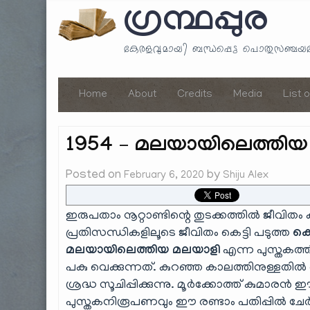
ഗ്രന്ഥപ്പുര
കേരളവുമായി ബന്ധപ്പെട്ട പൊതുസഞ്ച
Home
About
Credits
Media
List 
1954 – മലയായിലെത്തിയ 
Posted on
by
February 6, 2020
Shiju Alex
ഇരുപതാം നൂറ്റാണ്ടിന്റെ തുടക്കത്തിൽ ജീവിത
പ്രതിസന്ധികളിലൂടെ ജീവിതം കെട്ടി പടുത്ത
കെ
മലയായിലെത്തിയ മലയാളി
എന്ന പുസ്തകത്തി
പകു വെക്കുന്നത്. കുറഞ്ഞ കാലത്തിനുള്ളതിൽ 
ശ്രദ്ധ സൂചിപ്പിക്കുന്നു. മൂർക്കോത്ത് കുമാരൻ 
പുസ്തകനിരൂപണവും ഈ രണ്ടാം പതിപ്പിൽ ചേർത്തി