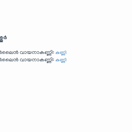
ശൂർ
ഓൺലൈൻ വായനാകണ്ണി:
കണ്ണി
ഓൺലൈൻ വായനാകണ്ണി:
കണ്ണി