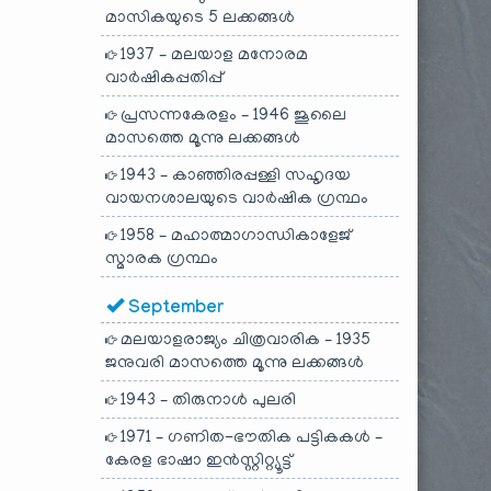
മാസികയുടെ 5 ലക്കങ്ങൾ
1937 – മലയാള മനോരമ
വാർഷികപ്പതിപ്പ്
പ്രസന്നകേരളം – 1946 ജൂലൈ
മാസത്തെ മൂന്നു ലക്കങ്ങൾ
1943 – കാഞ്ഞിരപ്പള്ളി സഹൃദയ
വായനശാലയുടെ വാർഷിക ഗ്രന്ഥം
1958 – മഹാത്മാഗാന്ധികാളേജ്
സ്മാരക ഗ്രന്ഥം
September
മലയാളരാജ്യം ചിത്രവാരിക – 1935
ജനുവരി മാസത്തെ മൂന്നു ലക്കങ്ങൾ
1943 – തിരുനാൾ പുലരി
1971 – ഗണിത-ഭൗതിക പട്ടികകൾ –
കേരള ഭാഷാ ഇൻസ്റ്റിറ്റ്യൂട്ട്