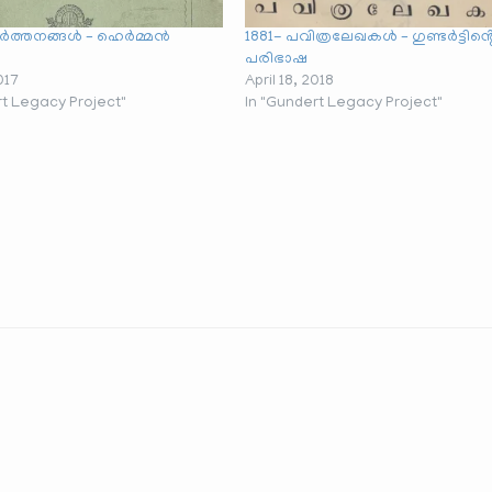
കീർത്തനങ്ങൾ – ഹെർമ്മൻ
1881- പവിത്രലേഖകൾ – ഗുണ്ടർട്ടിൻ്റ
പരിഭാഷ
017
April 18, 2018
rt Legacy Project"
In "Gundert Legacy Project"