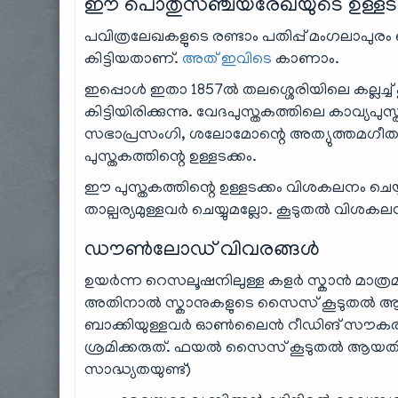
ഈ പൊതുസഞ്ചയരേഖയുടെ ഉള്ളടക്
പവിത്രലേഖകളുടെ രണ്ടാം പതിപ്പ് മംഗലാപുരം
കിട്ടിയതാണ്.
അത് ഇവിടെ
കാണാം.
ഇപ്പൊൾ ഇതാ 1857ൽ തലശ്ശെരിയിലെ കല്ലച്ച് കൂട
കിട്ടിയിരിക്കുന്നു. വേദപുസ്തകത്തിലെ കാവ
സഭാപ്രസംഗി, ശലോമോന്റെ അത്യുത്തമഗീതം എ
പുസ്തകത്തിന്റെ ഉള്ളടക്കം.
ഈ പുസ്തകത്തിന്റെ ഉള്ളടക്കം വിശകലനം ച
താല്പര്യമുള്ളവർ ചെയ്യുമല്ലോ. കൂടുതൽ വിശകലന
ഡൗൺലോഡ് വിവരങ്ങൾ
ഉയർന്ന റെസലൂഷനിലുള്ള കളർ സ്കാൻ മാത്രമാണ്
അതിനാൽ സ്കാനുകളുടെ സൈസ് കൂടുതൽ ആണ്
ബാക്കിയുള്ളവർ ഓൺലൈൻ റീഡിങ് സൗകര
ശ്രമിക്കരുത്. ഫയൽ സൈസ് കൂടുതൽ ആയ
സാദ്ധ്യതയുണ്ട്)