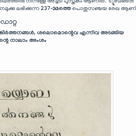
െഖരത്തിൽ നിന്നുള്ള അച്ചടി പുസ്തകം ആണിത്. ട്യൂബിങ്ങൻ
ുക്കു ലഭിക്കുന്ന
237-ാമത്തെ
പൊതുസഞ്ചയ രേഖ ആണി
ഡാറ്റ
്കീർത്തനങ്ങൾ, ശലൊമൊന്റെവ എന്നിവ അടങ്ങിയ
ന്റെ നാലാം അംശം