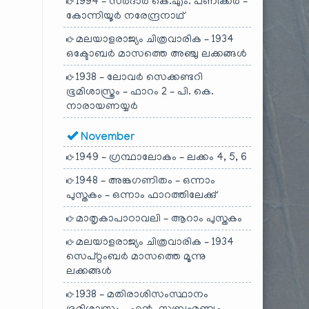
1994 – സർദാർ കെ.എം. പണിക്കർ –
കോന്നിയൂർ നരേന്ദ്രനാഥ്
മലയാളരാജ്യം ചിത്രവാരിക – 1934
ഒക്ടോബർ മാസത്തെ അഞ്ചു ലക്കങ്ങൾ
1938 – ലോവർ സെക്കണ്ടറി
ഭൂമിശാസ്ത്രം – ഫാറം 2 – പി. കെ.
നാരായണയ്യർ
November
1949 – ഗ്രന്ഥാലോകം – ലക്കം 4, 5, 6
1948 – അങ്കഗണിതം – ഒന്നാം
പുസ്തകം – ഒന്നാം ഫാറത്തിലേക്കു്
മാതൃകാപാഠാവലി – ആറാം പുസ്തകം
മലയാളരാജ്യം ചിത്രവാരിക – 1934
സെപ്റ്റംബർ മാസത്തെ മൂന്നു
ലക്കങ്ങൾ
1938 – മതിരാശിസംസ്ഥാനം