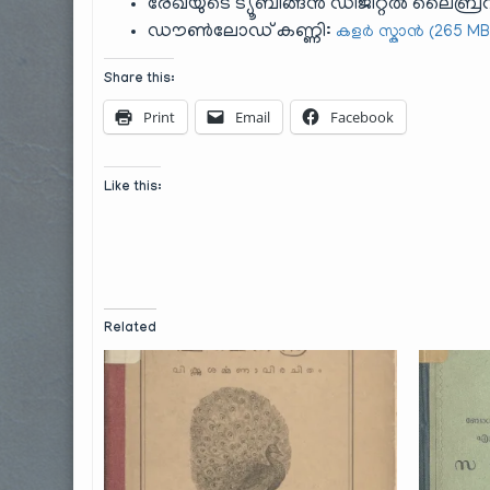
രേഖയുടെ ട്യൂബിങ്ങൻ ഡിജിറ്റൽ ലൈ
ഡൗൺലോഡ് കണ്ണി:
കളർ സ്കാൻ (265 MB
Share this:
Print
Email
Facebook
Like this:
Related