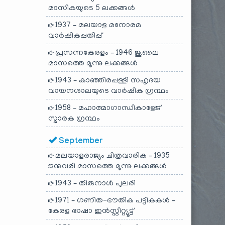
മാസികയുടെ 5 ലക്കങ്ങൾ
1937 – മലയാള മനോരമ
വാർഷികപ്പതിപ്പ്
പ്രസന്നകേരളം – 1946 ജൂലൈ
മാസത്തെ മൂന്നു ലക്കങ്ങൾ
1943 – കാഞ്ഞിരപ്പള്ളി സഹൃദയ
വായനശാലയുടെ വാർഷിക ഗ്രന്ഥം
1958 – മഹാത്മാഗാന്ധികാളേജ്
സ്മാരക ഗ്രന്ഥം
September
മലയാളരാജ്യം ചിത്രവാരിക – 1935
ജനുവരി മാസത്തെ മൂന്നു ലക്കങ്ങൾ
1943 – തിരുനാൾ പുലരി
1971 – ഗണിത-ഭൗതിക പട്ടികകൾ –
കേരള ഭാഷാ ഇൻസ്റ്റിറ്റ്യൂട്ട്