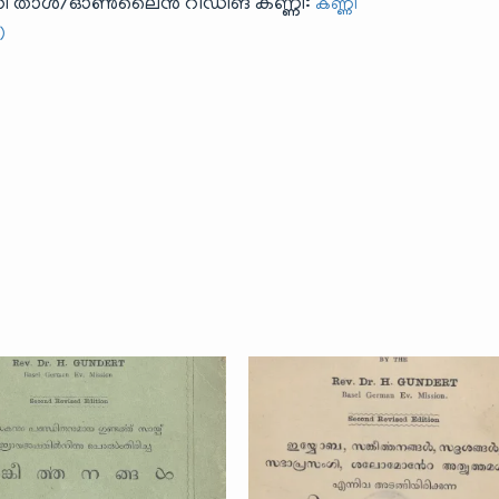
ബ്രറി താൾ/ഓൺലൈൻ റീഡിങ് കണ്ണി:
കണ്ണി
)