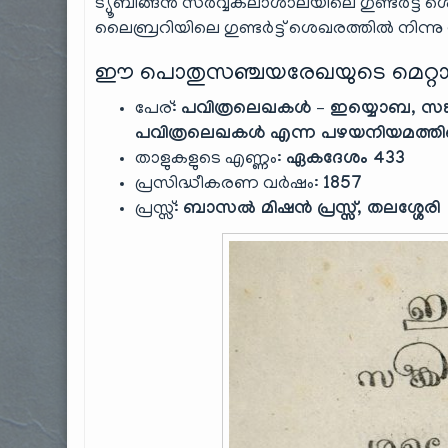
ട്യൂബിങ്ങൻ സർവ്വകലാശാലയിലെ ഗുണ്ടർട്ട് ശ
ലൈബ്രറിയിലെ ഗുണ്ടർട്ട് ശെഖരത്തിൽ നിന്നു നമ
ഈ പൊതുസഞ്ചയരേഖയുടെ മെറ്റാ
പേര്:
പവിത്രലെഖകൾ – ഇയ്യൊബ, സങ
പവിത്രലെഖകൾ എന്ന പഴയനിയമത്തി
താളുകളുടെ എണ്ണം:
ഏകദേശം 433
പ്രസിദ്ധീകരണ വർഷം:
1857
പ്രസ്സ്:
ബാസൽ മിഷൻ പ്രസ്സ്, തലശ്ശേരി