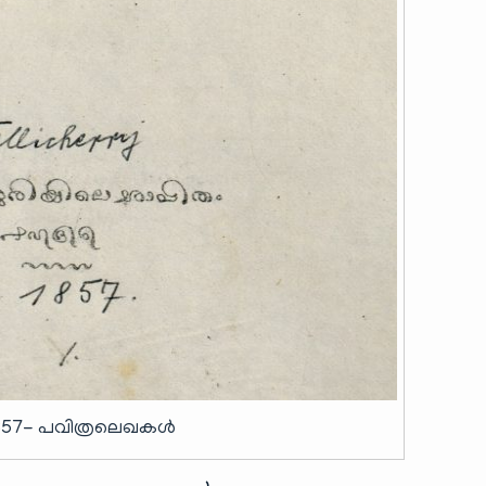
857- പവിത്രലെഖകൾ