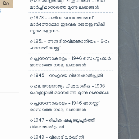
മലയാളരാജ്യം ചിത്രവാരിക – 1935
മാർച്ച് മാസത്തെ മൂന്നു ലക്കങ്ങൾ
െ
1978 – കരിമ്പ സെന്തോമസ്
മാർത്തോമ്മാ ഇടവക രജതജൂബിലി
സ്മാരകഗ്രന്ഥം
1951 – അനുദിനവിജ്ഞാനീയം – 6-ാം
ഫാറത്തിലേയ്ക്കു്
പ്രസന്നകേരളം – 1946 സെപ്റ്റംബർ
മാസത്തെ നാലു ലക്കങ്ങൾ
1945 – സഹൃദയ വിശേഷാൽപ്രതി
മലയാളരാജ്യം ചിത്രവാരിക – 1935
ഫെബ്രുവരി മാസത്തെ മൂന്നു ലക്കങ്ങൾ
പ്രസന്നകേരളം – 1946 ഓഗസ്റ്റ്
മാസത്തെ നാലു ലക്കങ്ങൾ
1947 – ദീപിക ഷഷ്ട്വബ്ദപൂർത്തി
വിശേഷാൽപ്രതി
1949 – വിദ്യാഭിവർദ്ധിനി