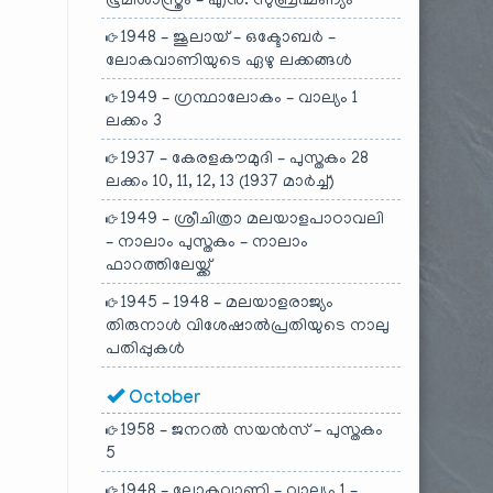
ഭൂമിശാസ്ത്രം – എൻ. സുബ്രഹ്മണ്യം
1948 – ജൂലായ് – ഒക്ടോബർ –
ലോകവാണിയുടെ ഏഴു ലക്കങ്ങൾ
1949 – ഗ്രന്ഥാലോകം – വാല്യം 1
ലക്കം 3
1937 – കേരളകൗമുദി – പുസ്തകം 28
ലക്കം 10, 11, 12, 13 (1937 മാർച്ച്)
1949 – ശ്രീചിത്രാ മലയാളപാഠാവലി
– നാലാം പുസ്തകം – നാലാം
ഫാറത്തിലേയ്ക്ക്
1945 – 1948 – മലയാളരാജ്യം
തിരുനാൾ വിശേഷാൽപ്രതിയുടെ നാലു
പതിപ്പുകൾ
October
1958 – ജനറൽ സയൻസ് – പുസ്തകം
5
1948 – ലോകവാണി – വാല്യം 1 –