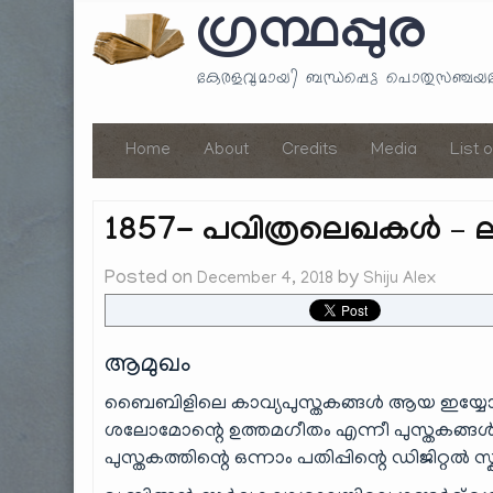
ഗ്രന്ഥപ്പുര
കേരളവുമായി ബന്ധപ്പെട്ട പൊതുസഞ്ച
Home
About
Credits
Media
List 
1857- പവിത്രലെഖകൾ – ലി
Posted on
by
December 4, 2018
Shiju Alex
ആമുഖം
ബൈബിളിലെ കാവ്യപുസ്തകങ്ങൾ ആയ ഇയ്യോബ്
ശലോമോന്റെ ഉത്തമഗീതം എന്നീ പുസ്തകങ്ങൾക
പുസ്തകത്തിന്റെ ഒന്നാം പതിപ്പിന്റെ ഡിജിറ്റൽ 