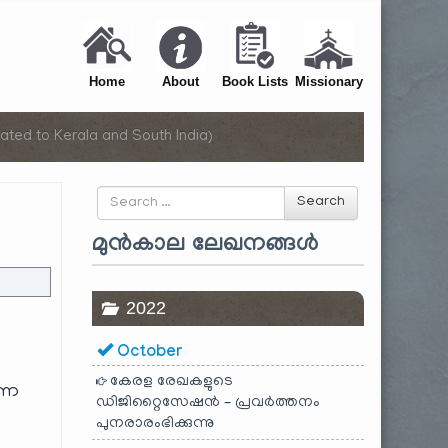
Home
About
Book Lists
Missionary
ated to Kerala and South India)
Search
Search
for
മുൻകാല ലേഖനങ്ങൾ
2022
October
കേരള രേഖകളുടെ
്ന
ഡിജിറ്റൈസേഷൻ – പ്രവർത്തനം
പുനരാരംഭിക്കുന്നു