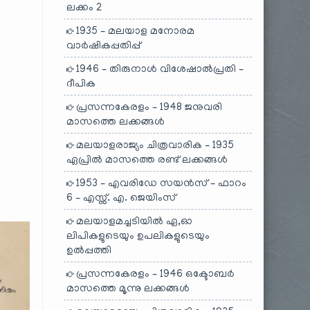
ലക്കം 2
1935 – മലയാള മനോരമ
വാർഷികപ്പതിപ്പ്
1946 – തിരുനാൾ വിശേഷാൽപ്രതി –
ദീപിക
പ്രസന്നകേരളം – 1948 ജനുവരി
മാസത്തെ ലക്കങ്ങൾ
മലയാളരാജ്യം ചിത്രവാരിക – 1935
ഏപ്രിൽ മാസത്തെ രണ്ട് ലക്കങ്ങൾ
1953 – എവരിഡേ സയൻസ് – ഫാറം
6 – എസ്സ്. എ. ജെയിംസ്
മലയാളമച്ചടിയിൽ ഏ,ഓ
ലിപികളുടെയും ഉപലികളുടെയും
ഉൽപ്പത്തി
പ്രസന്നകേരളം – 1946 ഒക്ടോബർ
മാസത്തെ മൂന്നു ലക്കങ്ങൾ