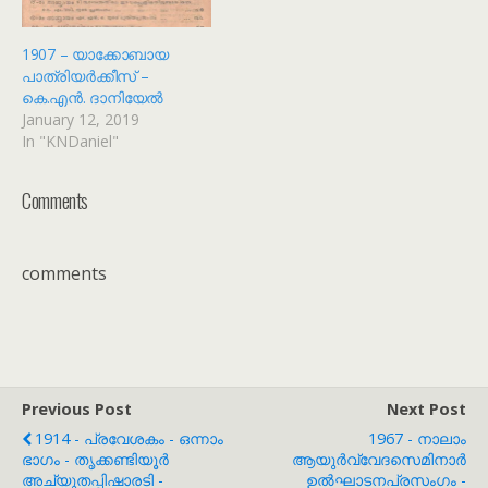
1907 – യാക്കോബായ
പാത്രിയർക്കീസ് –
കെ.എൻ. ദാനിയേൽ
January 12, 2019
In "KNDaniel"
Comments
comments
Previous Post
Next Post
1914 - പ്രവേശകം - ഒന്നാം
1967 - നാലാം
ഭാഗം - തൃക്കണ്ടിയൂർ
ആയുർവ്വേദസെമിനാർ
അച്യുതപ്പിഷാരടി -
ഉൽഘാടനപ്രസംഗം -