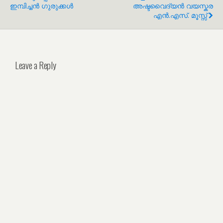
ഇമ്പിച്ചൻ ഗുരുക്കൾ
അഷ്ടവൈദ്യൻ വയസ്കര
എൻ.എസ്. മൂസ്സ്
Leave a Reply