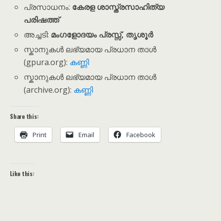
പ്രസാധനം:
കേരള ശാസ്ത്രസാഹിത്യ
പരിഷത്ത്
അച്ചടി:
മംഗളോദയം പ്രസ്സ്
, തൃശൂർ
സ്കാനുകൾ ലഭ്യമായ പ്രധാന താൾ
(gpura.org):
കണ്ണി
സ്കാനുകൾ ലഭ്യമായ പ്രധാന താൾ
(archive.org):
കണ്ണി
Share this:
Print
Email
Facebook
Like this: