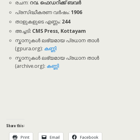
രചന:
റവ. ഫെഡറിക്ക് ബവർ
പ്രസിദ്ധീകരണ വർഷം:
1906
താളുകളുടെ എണ്ണം:
244
അച്ചടി:
CMS Press, Kottayam
സ്കാനുകൾ ലഭ്യമായ പ്രധാന താൾ
(gpura.org):
കണ്ണി
സ്കാനുകൾ ലഭ്യമായ പ്രധാന താൾ
(archive.org):
കണ്ണി
Share this:
Print
Email
Facebook