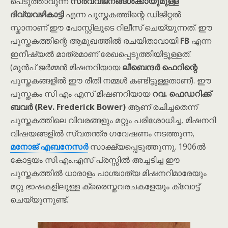
പെടുത്താവുന്ന
സർവ്വജനങ്ങൾക്കായുമുള്ള
ദിവ്യവഴികാട്ടി
എന്ന പുസ്തകത്തിന്റെ ഡിജിറ്റൽ
സ്കാനാണ് ഈ പോസ്റ്റിലൂടെ റിലീസ് ചെയ്യുന്നത്. ഈ
പുസ്തകത്തിന്റെ ആമുഖത്തിൽ രചയിതാവായി
FB
എന്ന
ഇനീഷ്യൽ മാത്രമാണ് രേഖപ്പെടുത്തിയിട്ടൂള്ളത്.
(മുൻപ് ജർമ്മൻ മിഷനറിയായ
ലീബെന്ദർ ഫെറിന്റെ
പുസ്തകങ്ങളിൽ ഈ രീതി നമ്മൾ കണ്ടിട്ടുള്ളതാണ്). ഈ
പുസ്തകം സി എം എസ് മിഷണറിയായ
റവ. ഫെഡറിക്ക്
ബവർ (Rev. Frederick Bower)
ആണ് രചിച്ചതെന്ന്
പുസ്തകത്തിലെ വിവരങ്ങളും മറ്റും പരിശോധിച്ച, മിഷനറി
വിഷയങ്ങളിൽ സ്വതന്ത്ര ഗവേഷണം നടത്തുന്ന,
മനോജ് എബനേസർ
സാക്ഷ്യപ്പെടുത്തുന്നു. 1906ൽ
കോട്ടയം സി.എം.എസ് പ്രസ്സിൽ അച്ചടിച്ച ഈ
പുസ്തകത്തിൽ ധാരാളം പാശ്ചാത്യ മിഷനറിമാരേയും
മറ്റു ഭാഷകളിലുള്ള ക്രൈസ്തവരചകളേയും ക്വോട്ട്
ചെയ്യുന്നുണ്ട്.