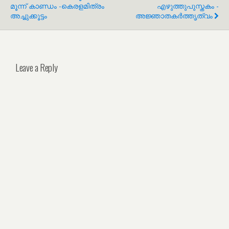
മൂന്ന് കാണ്ഡം -കെരളമിത്രം
എഴുത്തുപുസ്തകം -
അച്ചുക്കൂട്ടം
അജ്ഞാതകർത്തൃത്വം
Leave a Reply