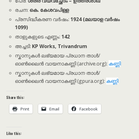
പേര്:
ശരീര വ്യവച്ഛേദം – ഉത്തരശാഖ
രചന:
കെ. കേശവപിള്ള
പ്രസിദ്ധീകരണ വർഷം:
1924 (മലയാള വർഷം
1099)
താളുകളുടെ എണ്ണം:
142
അച്ചടി:
KP Works, Trivandrum
സ്കാനുകൾ ലഭ്യമായ പ്രധാന താൾ/
ഓൺലൈൻ വായനാകണ്ണി (archive.org):
കണ്ണി
സ്കാനുകൾ ലഭ്യമായ പ്രധാന താൾ/
ഓൺലൈൻ വായനാകണ്ണി (gpura.org):
കണ്ണി
Share this:
Print
Email
Facebook
Like this: