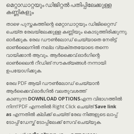
മെറ്റാഡാറ്റയും ഡിജിറ്റൽ പതിപ്പിലേക്കുള്ള
കണ്ണികളും
താഴെ പുസ്തകത്തിന്റെ മെറ്റാഡാറ്റയും ഡിജിറ്റൈസ്
ചെയ്ത രേഖയിലേക്കുള്ള കണ്ണിയും കൊടുത്തിരിക്കുന്നു.
ഓർക്കുക. രേഖ ഡൗൺലോഡ് ചെയ്യാതെ നേരിട്ട്
ഓൺലൈനിൽ നല്ല വ്യക്തതയോടെ തന്നെ
വായിക്കാൻ ആവും. ആർക്കൈവ്.ഓർഗിന്റെ
ഓൺലൈൻ റീഡിങ് സൗകര്യങ്ങൾ നന്നായി
ഉപയോഗിക്കുക.
രേഖ PDF ആയി ഡൗൺലോഡ് ചെയ്യാൻ
ആർക്കൈവ്.ഓർഗിൽ വലതുവശത്ത്
കാണുന്ന
DOWNLOAD OPTIONS
എന്ന വിഭാഗത്തിൽ
നിന്ന് PDF എന്നതിൽ Right Click ചെയ്ത്
Save link
as
എന്നതിൽ ക്ലിക്ക് ചെയ്ത് രേഖ നിങ്ങളുടെ ലാപ്പ്
ടോപ്പ്/ഡേസ്ക് ടോപ്പിലേക്ക് സേവ് ചെയ്യുക.