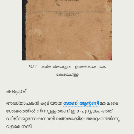
1924 – ശരീര വ്യവച്ഛേദം – ഉത്തരശാഖ – കെ.
കേശവപിള്ള
കടപ്പാട്
അദ്ധ്യാപകൻ കൂടിയായ
ടോണി ആന്റണി
മാഷുടെ
ശേഖരത്തിൽ നിന്നുള്ളതാണ് ഈ പുസ്തകം. അത്
ഡിജിറ്റൈസേഷനായി ലഭ്യമാക്കിയ അദ്ദേഹത്തിന്നു
വളരെ നന്ദി.