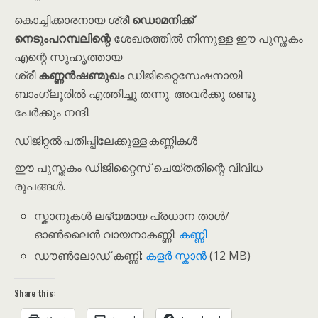
കൊച്ചിക്കാരനായ ശ്രീ
ഡൊമനിക്ക്
നെടും‌പറമ്പലിന്റെ
ശേഖരത്തിൽ നിന്നുള്ള ഈ പുസ്തകം
എന്റെ സുഹൃത്തായ
ശ്രീ
കണ്ണൻഷണ്മുഖം
ഡിജിറ്റൈസേഷനായി
ബാംഗ്ലൂരിൽ എത്തിച്ചു തന്നു. അവർക്കു രണ്ടു
പേർക്കും നന്ദി.
ഡിജിറ്റൽ പതിപ്പിലേക്കുള്ള കണ്ണികൾ
ഈ പുസ്തകം ഡിജിറ്റൈസ് ചെയ്തതിന്റെ വിവിധ
രൂപങ്ങൾ.
സ്കാനുകൾ ലഭ്യമായ പ്രധാന താൾ/
ഓൺലൈൻ വായനാകണ്ണി:
കണ്ണി
ഡൗൺലോഡ് കണ്ണി:
കളർ സ്കാൻ
(12 MB)
Share this: