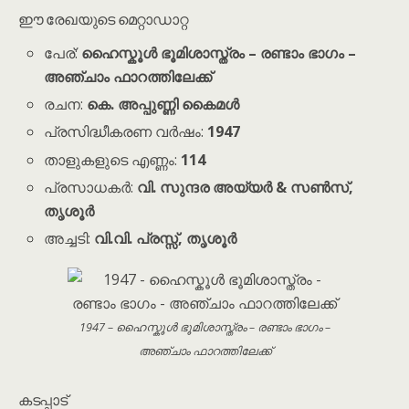
ഈ രേഖയുടെ മെറ്റാഡാറ്റ
പേര്:
ഹൈസ്കൂൾ ഭൂമിശാസ്ത്രം – രണ്ടാം ഭാഗം –
അഞ്ചാം ഫാറത്തിലേക്ക്
രചന:
കെ. അപ്പുണ്ണി കൈമൾ
പ്രസിദ്ധീകരണ വർഷം:
1947
താളുകളുടെ എണ്ണം:
114
പ്രസാധകർ:
വി. സുന്ദര അയ്യർ & സൺസ്,
തൃശൂർ
അച്ചടി:
വി.വി. പ്രസ്സ്, തൃശൂർ
1947 – ഹൈസ്കൂൾ ഭൂമിശാസ്ത്രം – രണ്ടാം ഭാഗം –
അഞ്ചാം ഫാറത്തിലേക്ക്
കടപ്പാട്