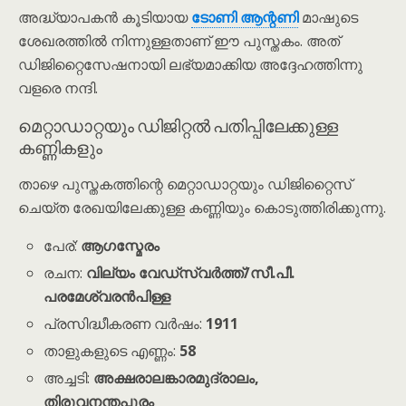
അദ്ധ്യാപകൻ കൂടിയായ
ടോണി ആന്റണി
മാഷുടെ
ശേഖരത്തിൽ നിന്നുള്ളതാണ് ഈ പുസ്തകം. അത്
ഡിജിറ്റൈസേഷനായി ലഭ്യമാക്കിയ അദ്ദേഹത്തിന്നു
വളരെ നന്ദി.
മെറ്റാഡാറ്റയും ഡിജിറ്റൽ പതിപ്പിലേക്കുള്ള
കണ്ണികളും
താഴെ പുസ്തകത്തിന്റെ മെറ്റാഡാറ്റയും ഡിജിറ്റൈസ്
ചെയ്ത രേഖയിലേക്കുള്ള കണ്ണിയും കൊടുത്തിരിക്കുന്നു.
പേര്:
ആഗസ്മേരം
രചന:
വില്യം വേഡ്‌സ്‌വർത്ത്/സീ.പീ.
പരമേശ്വരൻപിള്ള
പ്രസിദ്ധീകരണ വർഷം:
1911
താളുകളുടെ എണ്ണം:
58
അച്ചടി:
അക്ഷരാലങ്കാരമുദ്രാലം,
തിരുവനന്തപുരം