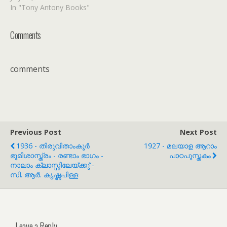
In "Tony Antony Books"
Comments
comments
Previous Post
Next Post
1936 - തിരുവിതാംകൂർ
1927 - മലയാള ആറാം
ഭൂമിശാസ്ത്രം - രണ്ടാം ഭാഗം -
പാഠപുസ്തകം
നാലാം ക്ലാസ്സിലേയ്ക്കു് -
സി. ആർ. കൃഷ്ണപിള്ള
Leave a Reply