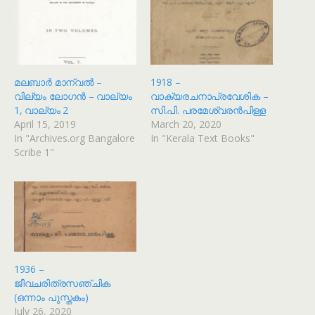
മലബാർ മാന്വൽ –
1918 –
വില്യം ലോഗൻ – വാല്യം
വാക്യരചനാപ്രവേശിക –
1, വാല്യം 2
സി.പി. പരമേശ്വരൻപിള്ള
April 15, 2019
March 20, 2020
In "Archives.org Bangalore
In "Kerala Text Books"
Scribe 1"
1936 –
ജീവചരിത്രസഞ്ചിക
(ഒന്നാം പുസ്തകം)
July 26, 2020