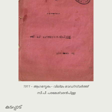
1911 – ആഗസ്മേരം – വില്യം വേഡ്‌സ്‌വർത്ത്/
സീ.പീ. പരമേശ്വരൻപിള്ള
കടപ്പാട്