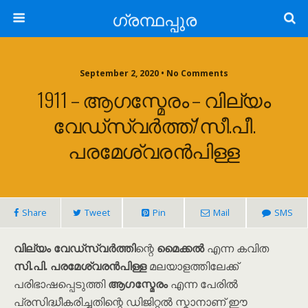
ഗ്രന്ഥപ്പുര
September 2, 2020 • No Comments
1911 – ആഗസ്മേരം – വില്യം
വേഡ്‌സ്‌വർത്ത്/സീ.പീ.
പരമേശ്വരൻപിള്ള
Share
Tweet
Pin
Mail
SMS
വില്യം വേഡ്‌സ്‌വർത്തി
ന്റെ
മൈക്കൽ
എന്ന കവിത
സി.പി. പരമേശ്വരൻപിള്ള
മലയാളത്തിലേക്ക്
പരിഭാഷപ്പെടുത്തി
ആഗസ്മേരം
എന്ന പേരിൽ
പ്രസിദ്ധീകരിച്ചതിന്റെ ഡിജിറ്റൽ സ്കാനാണ് ഈ