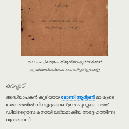
1917 – പച്ചിലവളം – തിരുവിതാംകൂർസർക്കാർ
കൃഷിമത്സ്യവ്യവസായ ഡിപ്പാർട്ടുമെന്റു
കടപ്പാട്
അദ്ധ്യാപകൻ കൂടിയായ
ടോണി ആന്റണി
മാഷുടെ
ശേഖരത്തിൽ നിന്നുള്ളതാണ് ഈ പുസ്തകം. അത്
ഡിജിറ്റൈസേഷനായി ലഭ്യമാക്കിയ അദ്ദേഹത്തിന്നു
വളരെ നന്ദി.