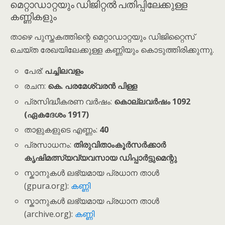
മെറ്റാഡാറ്റയും ഡിജിറ്റൽ പതിപ്പിലേക്കുള്ള
കണ്ണികളും
താഴെ പുസ്തകത്തിന്റെ മെറ്റാഡാറ്റയും ഡിജിറ്റൈസ്
ചെയ്ത രേഖയിലേക്കുള്ള കണ്ണിയും കൊടുത്തിരിക്കുന്നു.
പേര്:
പച്ചിലവളം
രചന:
കെ. പരമേശ്വരൻ പിള്ള
പ്രസിദ്ധീകരണ വർഷം:
കൊല്ലവർഷം 1092
(ഏകദേശം 1917)
താളുകളുടെ എണ്ണം:
40
പ്രസാധനം:
തിരുവിതാംകൂർസർക്കാർ
കൃഷിമത്സ്യവ്യവസായ ഡിപ്പാർട്ടുമെന്റു
സ്കാനുകൾ ലഭ്യമായ പ്രധാന താൾ
(gpura.org):
കണ്ണി
സ്കാനുകൾ ലഭ്യമായ പ്രധാന താൾ
(archive.org):
കണ്ണി