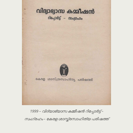
1999 – വിദ്യാഭ്യാസ കമ്മീഷൻ റിപ്പോർട്ട് –
സംഗ്രഹം – കേരള ശാസ്ത്രസാഹിത്യ പരിഷത്ത്