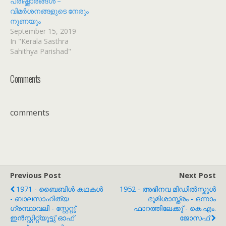
പരിഷ്ക്കാരങ്ങൾ –
വിമർശനങ്ങളുടെ നേരും
നുണയും
September 15, 2019
In "Kerala Sasthra
Sahithya Parishad"
Comments
comments
Previous Post
Next Post
1971 - ബൈബിൾ കഥകൾ
1952 - അഭിനവ മിഡിൽസ്കൂൾ
- ബാലസാഹിത്യ
ഭൂമിശാസ്ത്രം - ഒന്നാം
ഗ്രന്ഥാവലി - സ്റ്റേറ്റു്
ഫാറത്തിലേക്കു് - കെ.എം.
ഇൻസ്റ്റിറ്റ്യൂട്ടു് ഓഫ്
ജോസഫ്