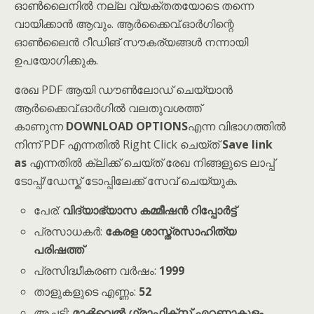
ഓൺലൈനിൽ നല്ല വ്യക്തതയോടെ തന്നെ
വായിക്കാൻ ആവും. ആർക്കൈവ്.ഓർഗിന്റെ
ഓൺലൈൻ റീഡിങ് സൗകര്യങ്ങൾ നന്നായി
ഉപയോഗിക്കുക.
രേഖ PDF ആയി ഡൗൺലോഡ് ചെയ്യാൻ
ആർക്കൈവ്.ഓർഗിൽ വലതുവശത്ത്
കാണുന്ന
DOWNLOAD OPTIONS
എന്ന വിഭാഗത്തിൽ
നിന്ന് PDF എന്നതിൽ Right Click ചെയ്ത്
Save link
as
എന്നതിൽ ക്ലിക്ക് ചെയ്ത് രേഖ നിങ്ങളുടെ ലാപ്പ്
ടോപ്പ്/ഡേസ്ക് ടോപ്പിലേക്ക് സേവ് ചെയ്യുക.
പേര്:
വിദ്യാഭ്യാസ കമ്മീഷൻ റിപ്പോർട്ട്
പ്രസാധകർ:
കേരള ശാസ്ത്രസാഹിത്യ
പരിഷത്ത്
പ്രസിദ്ധീകരണ വർഷം:
1999
താളുകളുടെ എണ്ണം:
52
അച്ചടി:
മാക്‍വെൽ ഗ്രാഫിക്സ് എറണാകുളം