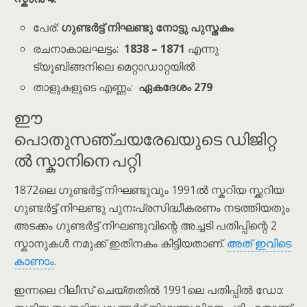
പേര്:
ഗുണ്ടർട്ട്
നിഘണ്ടു നോട്ടു പുസ്തകം
രചനാകാലഘട്ടം:
1838 – 1871
എന്നു
ട്യൂബിങ്ങനിലെ മെറ്റാഡാറ്റയിൽ
താളുകളുടെ എണ്ണം:
ഏകദേശം 279
ഈ
പൊതുസഞ്ചയരേഖയുടെ ഡിജിറ്റ
ൽ സ്കാനിനെ പറ്റി
1872ലെ ഗുണ്ടർട്ട് നിഘണ്ടുവും 1991ൽ സ്കറിയ സ്ക്കറിയ
ഗുണ്ടർട്ട് നിഘണ്ടു പുനഃപ്രസിദ്ധീകരണം നടത്തിയതും
അടക്കം ഗുണ്ടർട്ട് നിഘണ്ടുവിന്റെ അച്ചടി പതിപ്പിന്റെ 2
സ്കാനുകൾ നമുക്ക് ഇതിനകം കിട്ടിയതാണ്.
അത് ഇവിടെ
കാണാം
.
ഇന്നലെ റിലീസ് ചെയ്തതിൽ 1991ലെ പതിപ്പിൽ ഡോ: