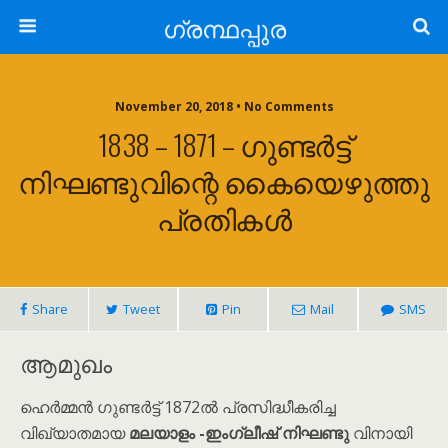
ഗ്രന്ഥപ്പുര
November 20, 2018 • No Comments
1838 – 1871 – ഗുണ്ടർട്ട്
നിഘണ്ടുവിന്റെ കൈയെഴുത്തു
പ്രതികൾ
Share
Tweet
Pin
Mail
SMS
ആമുഖം
ഹെർമ്മൻ ഗുണ്ടർട്ട് 1872ൽ പ്രസിദ്ധീകരിച്ച
വിഖ്യാതമായ
മലയാളം -ഇംഗ്ലീഷ് നിഘണ്ടു
വിനായി