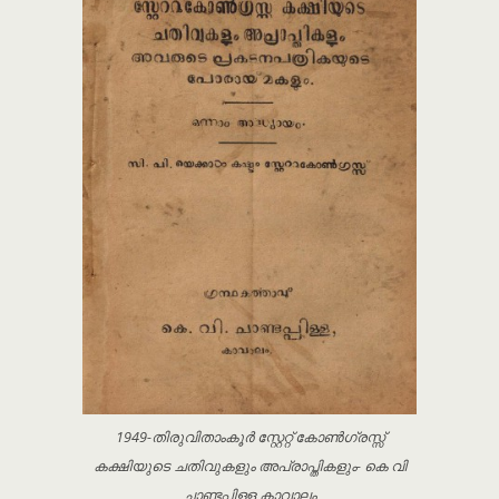
1949-തിരുവിതാംകൂർ സ്റ്റേറ്റ് കോൺഗ്രസ്സ്
കക്ഷിയുടെ ചതിവുകളും അപ്രാപ്തികളും- കെ വി
ചാണ്ടപ്പിള്ള കാവാലം