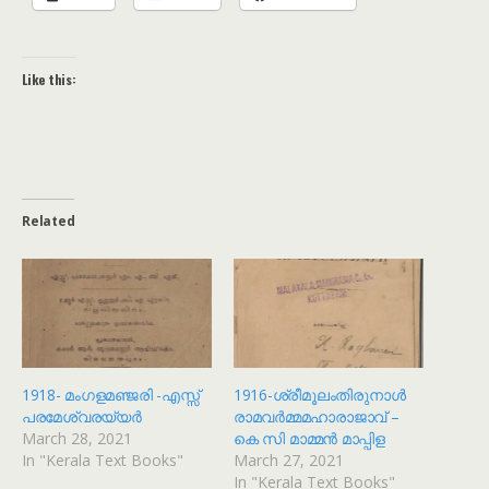
Like this:
Related
1918- മംഗളമഞ്ജരി -എസ്സ്
1916-ശ്രീമൂലംതിരുനാള്‍
പരമേശ്വരയ്യര്‍
രാമവര്‍മ്മമഹാരാജാവ് –
March 28, 2021
കെ സി മാമ്മന്‍ മാപ്പിള
In "Kerala Text Books"
March 27, 2021
In "Kerala Text Books"