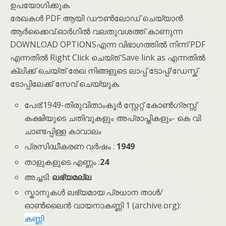
ഉപയോഗിക്കുക.
രേഖകൾ PDF ആയി ഡൗൺലോഡ് ചെയ്യാൻ
ആർക്കൈവ്.ഓർഗിൽ വലതുവശത്ത് കാണുന്ന
DOWNLOAD OPTIONSഎന്ന വിഭാഗത്തിൽ നിന്ന് PDF
എന്നതിൽ Right Click ചെയ്ത് Save link as എന്നതിൽ
ക്ലിക്ക് ചെയ്ത് രേഖ നിങ്ങളുടെ ലാപ്പ് ടോപ്പ്/ഡേസ്ക്
ടോപ്പിലേക്ക് സേവ് ചെയ്യുക.
പേര്:1949-തിരുവിതാംകൂര്‍ സ്റ്റേറ്റ് കോണ്‍ഗ്രസ്സ്
കക്ഷിയുടെ ചതിവുകളും അപ്രാപ്തികളും- കെ വി
ചാണ്ടപ്പിള്ള കാവാലം
പ്രസിദ്ധീകരണ വർഷം :
1949
താളുകളുടെ എണ്ണം :
24
അച്ചടി:
ലഭ്യമല്ല
സ്കാനുകൾ ലഭ്യമായ പ്രധാന താൾ/
ഓൺലൈൻ വായനാകണ്ണി 1 (archive.org):
കണ്ണി