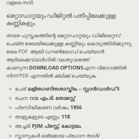
വളരെ നന്ദി.
മെറ്റാഡാറ്റയും ഡിജിറ്റൽ പതിപ്പിലേക്കുള്ള
കണ്ണികളും
താഴെ പുസ്തകത്തിന്റെ മെറ്റാഡാറ്റയും ഡിജിറ്റൈസ്
ചെയ്ത രേഖയിലേക്കുള്ള കണ്ണിയും കൊടുത്തിരിക്കുന്നു.
രേഖ PDF ആയി ഡൗൺലോഡ് ചെയ്യാൻ
ആർക്കൈവ്.ഓർഗിൽ വലതുവശത്ത്
കാണുന്ന
DOWNLOAD OPTIONS
എന്ന വിഭാഗത്തിൽ
നിന്ന് PDF എന്നതിൽ ക്ലിക്ക് ചെയ്യുക.
പേര്:
ലളിതഗണിതശാസ്ത്രം – സ്റ്റാൻഡാർഡ് 5
രചന:
റവ: എം.ടി. തോമസ്സ്
പ്രസിദ്ധീകരണ വർഷം:
1956
താളുകളുടെ എണ്ണം:
118
അച്ചടി:
PJIM പ്രസ്സ്, കോട്ടയം
സ്കാനുകൾ ലഭ്യമായ പ്രധാന താൾ/