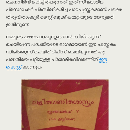
രചനനിർവ്വഹിച്ചിരിക്കുന്നത്. ഇത് സ്വകാര്യ
പ്രസാധകർ പ്രസിദ്ധീകരിച്ച പാഠപുസ്തകമാണ്. പക്ഷെ
തിരുവിതാംകൂർ ടെസ്റ്റ് ബുക്ക് കമ്മറ്റിയുടെ അനുമതി
ഇതിനുണ്ട്.
നമ്മുടെ പഴയപാഠപുസ്തകങ്ങൾ ഡിജിറ്റൈസ്
ചെയ്യുന്ന പദ്ധതിയുടെ ഭാഗമായാണ് ഈ പുസ്തകം
ഡിജിറ്റൈസ് ചെയ്ത് റിലീസ് ചെയ്യുന്നത്. ആ
പദ്ധതിയെ പറ്റിയുള്ള പ്രാഥമികവിവരത്തിന്
ഈ
പൊസ്റ്റ്
കാണുക.