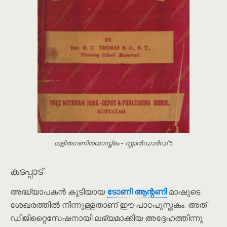
ലളിതഗണിതശാസ്ത്രം – സ്റ്റാൻഡാർഡ് 5
കടപ്പാട്
അദ്ധ്യാപകൻ കൂടിയായ
ടോണി ആന്റണി
മാഷുടെ
ശേഖരത്തിൽ നിന്നുള്ളതാണ് ഈ പാഠപുസ്തകം. അത്
ഡിജിറ്റൈസേഷനായി ലഭ്യമാക്കിയ അദ്ദേഹത്തിന്നു