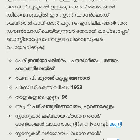
സൈസ് കൂടുതൽ ഉള്ളതു കൊണ്ട് മൊബൈൽ
ഡിവൈസുകളിൽ ഈ സ്കാൻ ഡൗൺലൊഡ്
ചെയ്താൽ വായിക്കാൻ പറ്റണം എന്നില്ല. അതിനാൽ
ഡൗൺലോഡ് ചെയ്യുന്നവർ ദയവായി ലാപ്‌ടോപ്പോ/
ഡെസ്ക്‌ടോപ്പോ പോലുള്ള ഡിവൈസുകൾ
ഉപയോഗിക്കുക)
പേര്:
ഇന്ത്യാചരിത്രം – പൗരധർമ്മം – രണ്ടാം
ഫാറത്തിലേയ്ക്ക്
രചന:
പി. കുഞ്ഞികൃഷ്ണ മേനോൻ
പ്രസിദ്ധീകരണ വർഷം:
1953
താളുകളുടെ എണ്ണം:
96
അച്ചടി:
പരിഷന്മുദ്രണാലയം, എറണാകുളം
സ്കാനുകൾ ലഭ്യമായ പ്രധാന താൾ/
ഓൺലൈൻ വായനാകണ്ണി (archive.org):
കണ്ണി
സ്കാനുകൾ ലഭ്യമായ പ്രധാന താൾ/