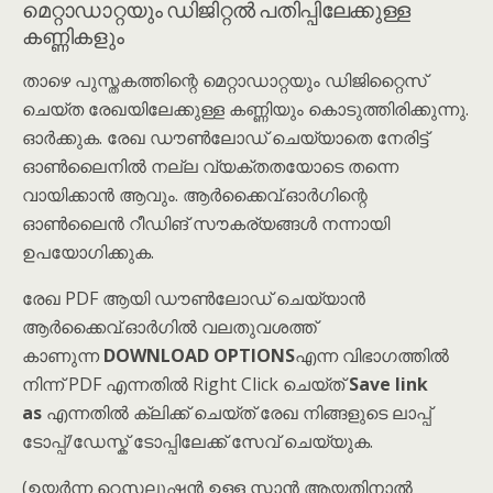
മെറ്റാഡാറ്റയും ഡിജിറ്റൽ പതിപ്പിലേക്കുള്ള
കണ്ണികളും
താഴെ പുസ്തകത്തിന്റെ മെറ്റാഡാറ്റയും ഡിജിറ്റൈസ്
ചെയ്ത രേഖയിലേക്കുള്ള കണ്ണിയും കൊടുത്തിരിക്കുന്നു.
ഓർക്കുക. രേഖ ഡൗൺലോഡ് ചെയ്യാതെ നേരിട്ട്
ഓൺലൈനിൽ നല്ല വ്യക്തതയോടെ തന്നെ
വായിക്കാൻ ആവും. ആർക്കൈവ്.ഓർഗിന്റെ
ഓൺലൈൻ റീഡിങ് സൗകര്യങ്ങൾ നന്നായി
ഉപയോഗിക്കുക.
രേഖ PDF ആയി ഡൗൺലോഡ് ചെയ്യാൻ
ആർക്കൈവ്.ഓർഗിൽ വലതുവശത്ത്
കാണുന്ന
DOWNLOAD OPTIONS
എന്ന വിഭാഗത്തിൽ
നിന്ന് PDF എന്നതിൽ Right Click ചെയ്ത്
Save link
as
എന്നതിൽ ക്ലിക്ക് ചെയ്ത് രേഖ നിങ്ങളുടെ ലാപ്പ്
ടോപ്പ്/ഡേസ്ക് ടോപ്പിലേക്ക് സേവ് ചെയ്യുക.
(ഉയർന്ന റെസലൂഷൻ ഉള്ള സ്കാൻ ആയതിനാൽ