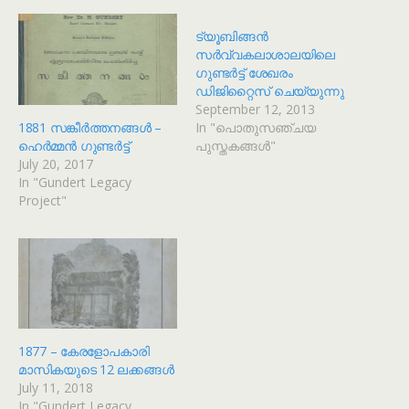
ട്യൂബിങ്ങൻ
സർവ്വകലാശാലയിലെ
ഗുണ്ടർട്ട് ശേഖരം
ഡിജിറ്റൈസ് ചെയ്യുന്നു
September 12, 2013
1881 സങ്കീർത്തനങ്ങൾ –
In "പൊതുസഞ്ചയ
ഹെർമ്മൻ ഗുണ്ടർട്ട്
പുസ്തകങ്ങൾ"
July 20, 2017
In "Gundert Legacy
Project"
1877 – കേരളോപകാരി
മാസികയുടെ 12 ലക്കങ്ങൾ
July 11, 2018
In "Gundert Legacy