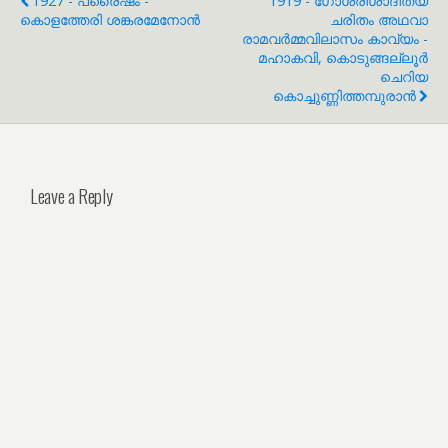
1927 - പ്രൈഷം -
1919 - ഗോശ്രീശാദിത്യ
കൊളത്തേരി ശങ്കരമേനോൻ
ചരിതം അഥവാ
രാമവർമ്മവിലാസം കാവ്യം -
മഹാകവി, കൊടുങ്ങല്ലൂർ
ചെറിയ
കൊച്ചുണ്ണിത്തമ്പുരാൻ
Leave a Reply