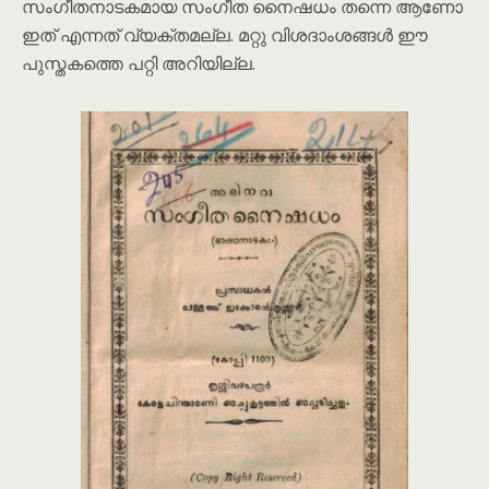
സംഗീതനാടകമായ സംഗീത നൈഷധം തന്നെ ആണോ
ഇത് എന്നത് വ്യക്തമല്ല. മറ്റു വിശദാംശങ്ങൾ ഈ
പുസ്തകത്തെ പറ്റി അറിയില്ല.