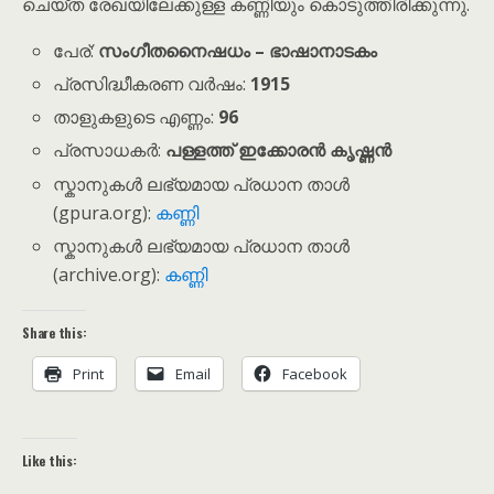
ചെയ്ത രേഖയിലേക്കുള്ള കണ്ണിയും കൊടുത്തിരിക്കുന്നു.
പേര്:
സംഗീതനൈഷധം – ഭാഷാനാടകം
പ്രസിദ്ധീകരണ വർഷം:
1915
താളുകളുടെ എണ്ണം:
96
പ്രസാധകർ:
പള്ളത്ത് ഇക്കോരൻ കൃഷ്ണൻ
സ്കാനുകൾ ലഭ്യമായ പ്രധാന താൾ
(gpura.org):
കണ്ണി
സ്കാനുകൾ ലഭ്യമായ പ്രധാന താൾ
(archive.org):
കണ്ണി
Share this:
Print
Email
Facebook
Like this: