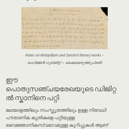
Notes on Malayāḷam and Sanskrit literary works –
ഹെർമ്മൻ ഗുണ്ടർട്ട് — കൈയെഴുത്തുപ്രതി
ഈ
പൊതുസഞ്ചയരേഖയുടെ ഡിജിറ്റ
ൽ സ്കാനിനെ പറ്റി
മലയാളത്തിലും സംസ്കൃതത്തിലും ഉള്ള നിരവധി
പൗരാണിക കൃതികളെ പറ്റിയുള്ള
വൈജ്ഞാനികസ്വഭാവമുള്ള കുറിപ്പുകൾ ആണ്