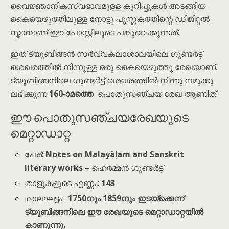
വൈജ്ഞാനികസ്വഭാവമുള്ള കുറിപ്പുകൾ അടങ്ങിയ
കൈയെഴുത്തിലുള്ള നോട്ടു പുസ്തകത്തിന്റെ ഡിജിറ്റൽ
സ്കാനാണ് ഈ പോസ്റ്റിലൂടെ പങ്കുവെക്കുന്നത്.
ഇത് ട്യൂബിങ്ങൻ സർവ്വകലാശാലയിലെ ഗുണ്ടർട്ട്
ശെഖരത്തിൽ നിന്നുള്ള ഒരു കൈയെഴുത്തു രേഖയാണ്.
ട്യൂബിങ്ങനിലെ ഗുണ്ടർട്ട് ശെഖരത്തിൽ നിന്നു നമുക്കു
ലഭിക്കുന്ന
160-ാമത്തെ
പൊതുസഞ്ചയ രേഖ ആണിത്.
ഈ പൊതുസഞ്ചയരേഖയുടെ
മെറ്റാഡാറ്റ
പേര്:
Notes on Malayāḷam and Sanskrit
literary works
– ഹെർമ്മൻ ഗുണ്ടർട്ട്
താളുകളുടെ എണ്ണം:
143
കാലഘട്ടം:
1750നും 1859നും ഇടയ്ക്കെന്ന്
ട്യൂബിങ്ങനിലെ ഈ രേഖയുടെ മെറ്റാഡാറ്റയിൽ
കാണുന്നു.