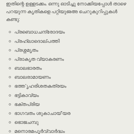
ഇതിന്റെ ഉള്ളടക്കം. ഒന്നു ഓടിച്ചു നോക്കിയപ്പോൾ താഴെ
പറയുന്ന കൃതികളെ പറ്റിയുഌഅ ചെറുകുറിപ്പുകൾ
കണ്ടു:
പ്രബൊധചന്ദ്രോദയം
പ്രഹ്ലാദൊല്പത്തി
പ്രശ്നമൃതം
പ്രാകൃത വ്യാകരണം
ബാലഭാരതം
ബാലരാമായണം
ഭൎത്തൃഹരിശതകത്രയം
ഭട്ടികാവ്യം
ഭക്തപ്രിയ
ഭാഗവതം ശുകാചാൎയ്യര
ഭൊജചമ്പു
മനൊരമപൂർവ്വാർദ്ധം