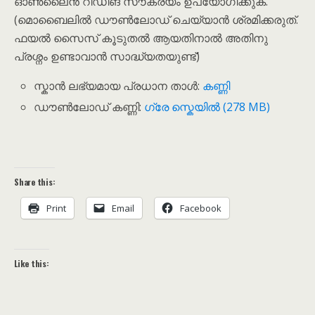
ഓൺലൈൻ റീഡിങ് സൗകര്യം ഉപയോഗിക്കുക.
(മൊബൈലിൽ ഡൗൺലോഡ് ചെയ്യാൻ ശ്രമിക്കരുത്.
ഫയൽ സൈസ് കൂടുതൽ ആയതിനാൽ അതിനു
പ്രശ്നം ഉണ്ടാവാൻ സാദ്ധ്യതയുണ്ട്)
സ്കാൻ ലഭ്യമായ പ്രധാന താൾ:
കണ്ണി
ഡൗൺലോഡ് കണ്ണി:
ഗ്രേ സ്കെയിൽ (278 MB)
Share this:
Print
Email
Facebook
Like this: