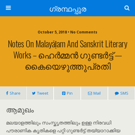
ഗ്രന്ഥപ്പുര
October 5, 2018 • No Comments
Notes On Malayāḷam And Sanskrit Literary
Works – ഹെർമ്മൻ ഗുണ്ടർട്ട് —
കൈയെഴുത്തുപ്രതി
Share
Tweet
Pin
Mail
SMS
ആമുഖം
മലയാളത്തിലും സംസ്കൃതത്തിലും ഉള്ള നിരവധി
പൗരാണിക കൃതികളെ പറ്റി ഗുണ്ടർട്ട് തയ്യാറാക്കിയ