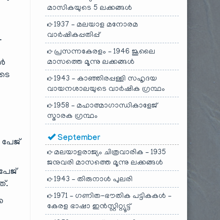
മാസികയുടെ 5 ലക്കങ്ങൾ
1937 – മലയാള മനോരമ
വാർഷികപ്പതിപ്പ്
.
പ്രസന്നകേരളം – 1946 ജൂലൈ
മാസത്തെ മൂന്നു ലക്കങ്ങൾ
മൾ
ുടെ
1943 – കാഞ്ഞിരപ്പള്ളി സഹൃദയ
വായനശാലയുടെ വാർഷിക ഗ്രന്ഥം
1958 – മഹാത്മാഗാന്ധികാളേജ്
സ്മാരക ഗ്രന്ഥം
September
 പേജ്
മലയാളരാജ്യം ചിത്രവാരിക – 1935
ജനുവരി മാസത്തെ മൂന്നു ലക്കങ്ങൾ
 പേജ്
1943 – തിരുനാൾ പുലരി
ത്.
1971 – ഗണിത-ഭൗതിക പട്ടികകൾ –
െ
കേരള ഭാഷാ ഇൻസ്റ്റിറ്റ്യൂട്ട്