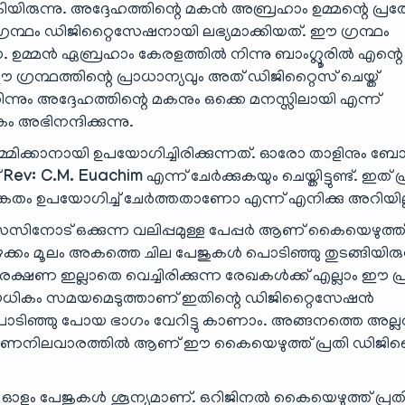
ിരുന്നു. അദ്ദേഹത്തിന്റെ മകൻ അബ്രഹാം ഉമ്മന്റെ പ്രത
്ഥം ഡിജിറ്റൈസേഷനായി ലഭ്യമാക്കിയത്. ഈ ഗ്രന്ഥം
മ്മൻ ഏബ്രഹാം കേരളത്തിൽ നിന്നു ബാംഗ്ലൂരിൽ എന്റെ 
്രന്ഥത്തിന്റെ പ്രാധാന്യവും അത് ഡിജിറ്റൈസ് ചെയ്ത്
തിന്നും അദ്ദേഹത്തിന്റെ മകനും ഒക്കെ മനസ്സിലായി എന്ന്
 അഭിനന്ദിക്കുന്നു.
മ്മിക്കാനായി ഉപയോഗിച്ചിരിക്കുന്നത്. ഓരോ താളിനും
്
Rev: C.M. Euachim
എന്ന് ചേർക്കുകയും ചെയ്തിട്ടുണ്ട്. ഇത് പ്ര
ങ്കേതം ഉപയോഗിച്ച് ചേർത്തതാണോ എന്ന് എനിക്കു അറിയില്
നോട് ഒക്കുന്ന വലിപ്പമുള്ള പേപ്പർ ആണ് കൈയെഴുത്ത
 പഴക്കം മൂലം അകത്തെ ചില പേജുകൾ പൊടിഞ്ഞു തുടങ്ങിയിരുന
ഷണ ഇല്ലാതെ വെച്ചിരിക്കുന്ന രേഖകൾക്ക് എല്ലാം ഈ പ്ര
വളരെയധികം സമയമെടുത്താണ് ഇതിന്റെ ഡിജിറ്റൈസേഷൻ
ക്ക് പൊടിഞ്ഞു പോയ ഭാഗം വേറിട്ടു കാണാം. അങ്ങനത്തെ അല്ല
ും നല്ല ഗുണനിലവാരത്തിൽ ആണ് ഈ കൈയെഴുത്ത് പ്രതി ഡിജിറ
 ഓളം പേജുകൾ ശൂന്യമാണ്. ഒറിജിനൽ കൈയെഴുത്ത് പ്രത