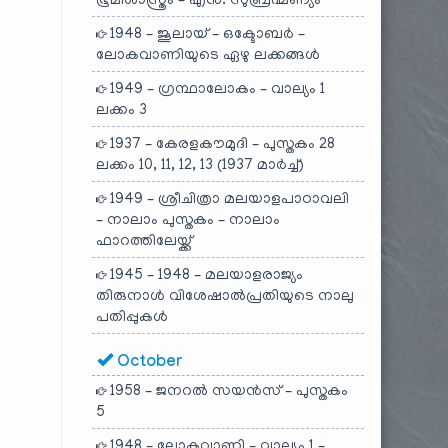
ഭൂമിശാസ്ത്രം – എൻ. സുബ്രഹ്മണ്യം
1948 – ജൂലായ് – ഒക്ടോബർ –
ലോകവാണിയുടെ ഏഴു ലക്കങ്ങൾ
1949 – ഗ്രന്ഥാലോകം – വാല്യം 1
ലക്കം 3
1937 – കേരളകൗമുദി – പുസ്തകം 28
ലക്കം 10, 11, 12, 13 (1937 മാർച്ച്)
1949 – ശ്രീചിത്രാ മലയാളപാഠാവലി
– നാലാം പുസ്തകം – നാലാം
ഫാറത്തിലേയ്ക്ക്
1945 – 1948 – മലയാളരാജ്യം
തിരുനാൾ വിശേഷാൽപ്രതിയുടെ നാലു
പതിപ്പുകൾ
October
1958 – ജനറൽ സയൻസ് – പുസ്തകം
5
1948 – ലോകവാണി – വാല്യം 1 –