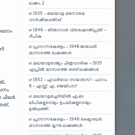
ലക്കം 2
1935 – മലയാള മനോരമ
വാർഷികപ്പതിപ്പ്
1946 – തിരുനാൾ വിശേഷാൽപ്രതി –
ലേഖനം
ദീപിക
പ്രസന്നകേരളം – 1948 ജനുവരി
നി
മാസത്തെ ലക്കങ്ങൾ
മലയാളരാജ്യം ചിത്രവാരിക – 1935
ഏപ്രിൽ മാസത്തെ രണ്ട് ലക്കങ്ങൾ
1953 – എവരിഡേ സയൻസ് – ഫാറം
തി.
6 – എസ്സ്. എ. ജെയിംസ്
േവനം
മലയാളമച്ചടിയിൽ ഏ,ഓ
ന ചിലർ
ലിപികളുടെയും ഉപലികളുടെയും
ഞത്.
ഉൽപ്പത്തി
പ്രസന്നകേരളം – 1946 ഒക്ടോബർ
മാസത്തെ മൂന്നു ലക്കങ്ങൾ