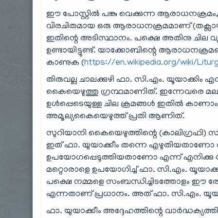
ഈ പോസ്റ്റിൽ പങ്കു വെക്കുന്ന ആരാധനക്ര
വിരചിതമായ ഒരു ആരാധനക്രമമാണ് (തക്സായ
ഇതിന്റെ അടിസ്ഥാനം. പക്ഷെ അതിനു ചില വ്
ഉണ്ടായിട്ടുണ്ട്. യാക്കോബിന്റെ ആരാധനക്ര
കാണുക (
https://en.wikipedia.org/wiki/Lit
തിരുവല്ല ചാലക്കുഴി ഫാ. സി.എം. യൂയാക്കിം 
കൈയെഴുത്തു ഗ്രന്ഥമാണിത്. ഇന്നേവരെ മലയ
ഉൾപ്പെടെയുള്ള ചില ക്രമങ്ങൾ ഇതിൽ കാണാം. ഇ
അമൂല്യകൈയെഴുത്ത് പ്രതി ആണിത്.
സുറിയാനി കൈയെഴുത്തിന്റെ (കാലിഗ്രഫി) സൗന്
ഇത് ഫാ. യുയാക്കീം തന്നെ എഴുതിയതാണോ സ
ഉപയോഗപ്പെടുത്തിയതാണോ എന്ന് എനിക്കു വ
മറ്റൊരാളെ ഉപയോഗിച്ച് ഫാ. സി.എം. യൂയാക്
പക്ഷെ നമ്മളെ സംബന്ധിച്ചിടത്തോളം ഈ രേഖ
എന്നതാണ് പ്രധാനം. അത് ഫാ. സി.എം. യൂയ
ഫാ. യുയാക്കീം അദ്ദേഹത്തിന്റെ വാർദ്ധക