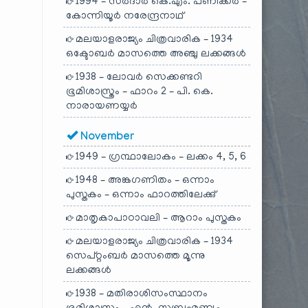
1994 – സർദാർ കെ.എം. പണിക്കർ –
കോന്നിയൂർ നരേന്ദ്രനാഥ്
മലയാളരാജ്യം ചിത്രവാരിക – 1934
ഒക്ടോബർ മാസത്തെ അഞ്ചു ലക്കങ്ങൾ
1938 – ലോവർ സെക്കണ്ടറി
ഭൂമിശാസ്ത്രം – ഫാറം 2 – പി. കെ.
നാരായണയ്യർ
November
1949 – ഗ്രന്ഥാലോകം – ലക്കം 4, 5, 6
1948 – അങ്കഗണിതം – ഒന്നാം
പുസ്തകം – ഒന്നാം ഫാറത്തിലേക്കു്
മാതൃകാപാഠാവലി – ആറാം പുസ്തകം
മലയാളരാജ്യം ചിത്രവാരിക – 1934
സെപ്റ്റംബർ മാസത്തെ മൂന്നു
ലക്കങ്ങൾ
1938 – മതിരാശിസംസ്ഥാനം