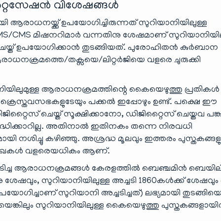
ിജിറ്റൈസേഷൻ വിശേഷങ്ങൾ
ി ആരാധനയ്ക്ക് ഉപയോഗിച്ചിരുന്നത് സുറിയാനിയിലുള്ള
 LMS/CMS മിഷനറിമാർ വന്നതിനു ശേഷമാണ് സുറിയാനിയില
െയ്ത് ഉപയോഗിക്കാൻ തുടങ്ങിയത്. പുരോഹിതൻ കുർബാന
ആരാധനക്രമത്തെ/തക്സയെ/ലിറ്റർജിയെ വളരെ ചുരുക്കി
ാനിയിലുമുള്ള ആരാധനക്രമത്തിന്റെ കൈയെഴുത്തു പ്രതികൾ
ക്രൈസ്തവസഭകളുടേയും പക്കൽ ഇപ്പോഴും ഉണ്ട്. പക്ഷെ ഈ
്റൈസ് ചെയ്ത് സൂക്ഷിക്കാനോ, ഡിജിറ്റൈസ് ചെയ്തവ പങ്ക
ദ്ധിക്കാറില്ല. അതിനാൽ ഇതിനകം തന്നെ നിരവധി
 നശിച്ചു കഴിഞ്ഞു. അശ്രദ്ധ മൂലവും ഇത്തരം പുസ്തകങ്ങള
െട്ട രേഖകൾ വളരെയധികം ആണ്.
്ചടിച്ച ആരാധനക്രമങ്ങൾ കേരളത്തിൽ ബെഞ്ചമിൻ ബെയില
ിനു ശേഷവും, സുറിയാനിയിലുള്ള അച്ചടി 1860കൾക്ക് ശേഷവും
ഉപയോഗിച്ചാണ് സുറിയാനി അച്ചടിച്ചത്) ലഭ്യമായി തുടങ്ങിയെങ
െങ്കിലും സുറിയാനിയിലുള്ള കൈയെഴുത്തു പുസ്തകങ്ങളായിര