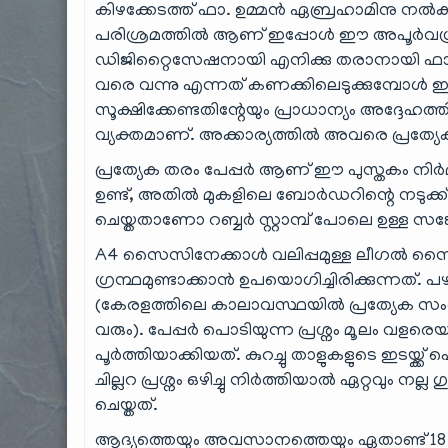
കിഴക്കേടത്ത് ഫാ. ഉമ്മൻ ഏബ്രഹാമിനു നൽകിയ
പരിശ്രമത്തിൽ ആണ് ഇപ്പോൾ ഈ അപൂർവഗ്രന
ഡിജിറ്റൈസേഷനായി എനിക്കു തരാനായി ഫാ. ഉ
വരെ വന്നു എന്നത് കണക്കിലെടുക്കുമ്പോൾ ഈ ഗ
സൂക്ഷിക്കേണ്ടതിന്റേയും പ്രാധാന്യം അദ്ദേഹത്
വ്യക്തമാണ്. അക്കാര്യത്തിൽ അവരെ പ്രത്യേകം
പ്രത്യേക തരം പേപ്പർ ആണ് ഈ പുസ്തകം നിർ
ഉണ്ട്, അതിൽ മുകളിലെ ബോർഡറിന്റെ നടുക്ക
ചെയ്തതാണോ റബ്ബർ സ്റ്റാമ്പ് പോലെ ഉള്ള സ
A4 സൈസിനേക്കാൾ വലിപ്പമുള്ള ലീഗൽ സൈസി
ഗ്രന്ഥമുണ്ടാക്കാൻ ഉപയൊഗിച്ചിരിക്കുന്നത്.
(കേരളത്തിലെ കാലാവസ്ഥയിൽ പ്രത്യേക സംരക്
വരും). പേപ്പർ പൊടിയുന്ന പ്രശ്നം മൂലം 
പൂർത്തിയാക്കിയത്. കുറച്ചു താളുകളുടെ ഇടയ്
ചില്ലറ പ്രശ്നം ഒഴിച്ചു നിർത്തിയാൽ ഏറ്റവ
ചെയ്തത്.
ആദ്യത്തെയും അവസാനത്തെയും ഏതാണ്ട് 18