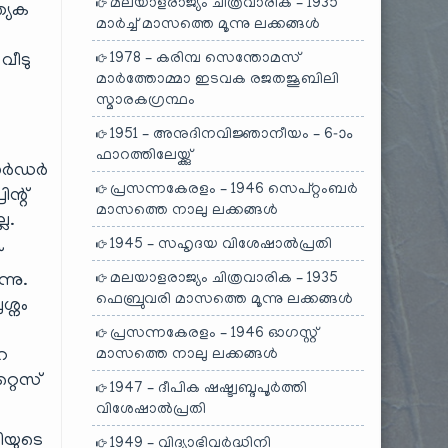
മലയാളരാജ്യം ചിത്രവാരിക – 1935
്യേക
മാർച്ച് മാസത്തെ മൂന്നു ലക്കങ്ങൾ
1978 – കരിമ്പ സെന്തോമസ്
വീടു
മാർത്തോമ്മാ ഇടവക രജതജൂബിലി
സ്മാരകഗ്രന്ഥം
1951 – അനുദിനവിജ്ഞാനീയം – 6-ാം
ഫാറത്തിലേയ്ക്കു്
 ബോർഡർ
പ്രസന്നകേരളം – 1946 സെപ്റ്റംബർ
ിന്റ്
മാസത്തെ നാലു ലക്കങ്ങൾ
ല.
1945 – സഹൃദയ വിശേഷാൽപ്രതി
്
മലയാളരാജ്യം ചിത്രവാരിക – 1935
്നു.
ഫെബ്രുവരി മാസത്തെ മൂന്നു ലക്കങ്ങൾ
ശ്നം
പ്രസന്നകേരളം – 1946 ഓഗസ്റ്റ്
മാസത്തെ നാലു ലക്കങ്ങൾ
റ
്റൈസ്
1947 – ദീപിക ഷഷ്ട്വബ്ദപൂർത്തി
വിശേഷാൽപ്രതി
ിയുടെ
1949 – വിദ്യാഭിവർദ്ധിനി