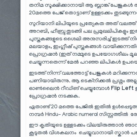
തനിമ സൂക്ഷിക്കാനായി ആ ബ്ലാങ്ക് പേജുകൾ
20മത്തെ പേജ് തൊട്ടാണ് ഉള്ളടക്കം തുടങ്ങുന്ന
സുറിയാനി ലിപിയുടെ പ്രത്യേകത അത് വലത്ത് 
അറബി, ഹീബ്രു തുടങ്ങി പല പ്രമുഖലിപികളും 
പുസ്തകങ്ങളുടെ ശൈലി അനുസരിച്ച് ഇടത്ത് 
മലയാളം, ഇംഗ്ലീഷ് പുസ്തകങ്ങൾ വായിക്കുന്ന
പ്രൊഗ്രഷൻ (ഇത് നമ്മുടെ ഉപയോഗശീലം മൂലം
ചെയ്യുന്നതെന്ന് മേൽ പറഞ്ഞ ലിപികൾ ഉപയ
ഇടത്ത് നിന്ന് വലത്തോട്ട് പേജുകൾ മറിക്കുന്ന
പണിയായിരുന്നു. ആ ടെക്നിക്കൽ പ്രശ്നം അല്
ഓൺലൈൻ റീഡിങ് ചെയ്യുമ്പോൾ
Flip Left
പ്രോഗ്രഷൻ നടക്കുക.
ഏതാണ്ട് 20 മത്തെ പേജിൽ ഇതിൽ ഉൾപ്പെടുത്തിയ
നമ്പർ Hindu– Arabic numeral സിസ്റ്റത്തിൽ രേ
ഈ കൃതിയുടെ ഉള്ളടക്കം വിലയിരുത്താൻ ഞാൻ ആ
കൂടുതൽ വിശകലനം ചെയ്യുവാനായി സ്കാൻ പങ്കു 