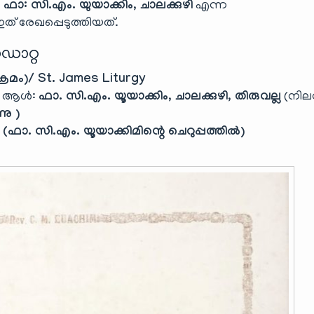
.
ഫാ: സി.എം. യുയാക്കിം, ചാലക്കുഴി
എന്ന
് രേഖപ്പെടുത്തിയത്.
ഡാറ്റ
മം)/ St. James Liturgy
ിയ ആൾ:
ഫാ. സി.എം. യൂയാക്കിം, ചാലക്കുഴി, തിരുവല്ല
(നില
നു )
ഫാ. സി.എം. യൂയാക്കിമിന്റെ ചെറുപ്പത്തിൽ)