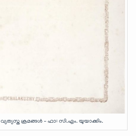
വ്യത്യസ്ത ക്രമങ്ങൾ – ഫാ: സി.എം. യുയാക്കിം.