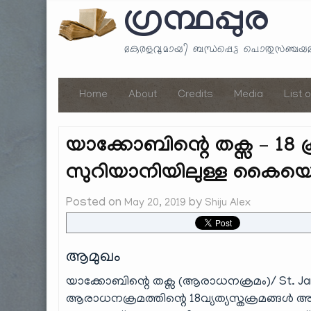
ഗ്രന്ഥപ്പുര
കേരളവുമായി ബന്ധപ്പെട്ട പൊതുസഞ്ച
Home
About
Credits
Media
List 
യാക്കോബിന്റെ തക്സ – 18 ക
സുറിയാനിയിലുള്ള കൈയെഴു
Posted on
by
May 20, 2019
Shiju Alex
ആമുഖം
യാക്കോബിന്റെ തക്സ (ആരാധനക്രമം)/ St. Jam
ആരാധനക്രമത്തിന്റെ 18വ്യത്യസ്തക്രമങ്ങൾ അ