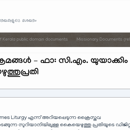
Skip
to
യരേഖകളുടെ ശേഖരം
content
of Kerala public domain documents
Missionary Documents (rel
്രമങ്ങൾ – ഫാ: സി.എം. യുയാക്കിം
ത്തുപ്രതി
es Liturgy എന്ന് അറിയപ്പെടുന്ന ക്രൈസ്തവ
ടങ്ങുന്ന സുറിയാനിയിലുള്ള കൈയെഴുത്തു പ്രതിയുടെ ഡിജിറ