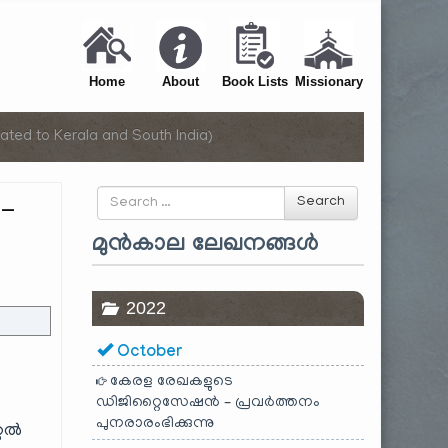
Home
About
Book Lists
Missionary
ated to Kerala and South India)
Search
 –
Search
for
മുൻകാല ലേഖനങ്ങൾ
2022
October
കേരള രേഖകളുടെ
ഡിജിറ്റൈസേഷൻ – പ്രവർത്തനം
പുനരാരംഭിക്കുന്നു
്റൽ