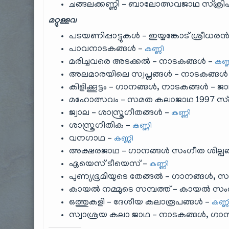
ചങ്ങലക്കണ്ണി – ബാലോത്സവജാഥ സ്ക്രിപ്
മറ്റുള്ളവ
പടയണിപ്പാട്ടുകൾ – ഇയ്യങ്കോട് ശ്രീധര
പാവനാടകങ്ങൾ –
കണ്ണി
മരിച്ചവരെ അടക്കൽ – നാടകങ്ങൾ –
കണ്
അലമാരയിലെ സ്വപ്നങ്ങൾ – നാടകങ്ങൾ – കിള
കിളിക്കൂട്ടം – ഗാനങ്ങൾ, നാടകങ്ങൾ – ജാഥാ
മഹോത്സവം – സമത കലാജാഥ 1997 സ്ക്ര
ജ്വാല – ശാസ്ത്രഗീതങ്ങൾ –
കണ്ണി
ശാസ്ത്രഗീതിക –
കണ്ണി
വനഗാഥ –
കണ്ണി
അക്ഷരജാഥ – ഗാനങ്ങൾ സംഗീത ശില്പങ
ഏയെസ് ടീയെസ് –
കണ്ണി
പുണ്യഭൂമിയുടെ തേങ്ങൽ – ഗാനങ്ങൾ, സം
കായൽ നമ്മുടെ സമ്പത്ത് – കായൽ സ
ഒത്തുകളി – ദേശീയ കലാരൂപങ്ങൾ –
കണ്ണ
സ്വാശ്രയ കലാ ജാഥ – നാടകങ്ങൾ, ഗാ