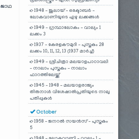
ഭൂമിശാസ്ത്രം – എൻ. സുബ്രഹ്മണ്യം
ികജാഥ
1948 – ജൂലായ് – ഒക്ടോബർ –
ലോകവാണിയുടെ ഏഴു ലക്കങ്ങൾ
1949 – ഗ്രന്ഥാലോകം – വാല്യം 1
ലക്കം 3
1937 – കേരളകൗമുദി – പുസ്തകം 28
ലക്കം 10, 11, 12, 13 (1937 മാർച്ച്)
1949 – ശ്രീചിത്രാ മലയാളപാഠാവലി
– നാലാം പുസ്തകം – നാലാം
ഫാറത്തിലേയ്ക്ക്
1945 – 1948 – മലയാളരാജ്യം
തിരുനാൾ വിശേഷാൽപ്രതിയുടെ നാലു
പതിപ്പുകൾ
October
1958 – ജനറൽ സയൻസ് – പുസ്തകം
5
1948 – ലോകവാണി – വാല്യം 1 –