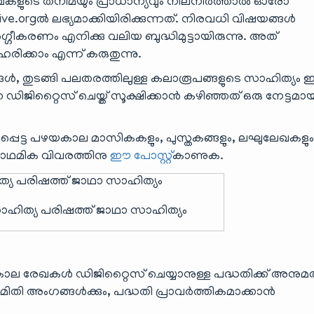
ുലേഖകളുടെ തനിമയും പ്രാധാന്യവും നിലനിർത്താൽ ഓരോ
ve.orgൽ ലഭ്യമാക്കിയിരിക്കുന്നത്. നിരവധി വിഷയങ്ങൾ
ീകരണം എനിക്കു വലിയ ബുദ്ധിമുട്ടായിരുന്നു. അത്
ക്കാം എന്ന് കരുതുന്നു.
ങൾ, തുടങ്ങി പലതരത്തിലുള്ള കലാരൂപങ്ങളുടെ സാഹിത്യം
ഡിജിറ്റൈസ് ചെയ്ത് സൂക്ഷിക്കാൻ കഴിഞ്ഞത് ഒരു നേട്ടമാ
്പെട്ട പഴയകാല മാസികകളും, പുസ്തകങ്ങളും, ലഘുലേഖകളു
പ്രാഥമിക വിവരത്തിനു
ഈ പോസ്റ്റ്
കാണുക.
ാഹിത്യ പരിഷത്ത് ജാഥാ സാഹിത്യം
കാല രേഖകൾ ഡിജിറ്റൈസ് ചെയ്യാനുള്ള പദ്ധതിക്ക് അനുമ
ിതി അംഗങ്ങൾക്കും, പദ്ധതി പ്രാവർത്തികമാക്കാൻ