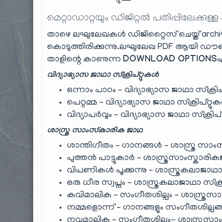
മെറ്റാഡാറ്റയും ഡിജിറ്റൽ പതിപ്പിലേക്കുള്ള
താഴെ ലഘുലേഖകൾ ഡിജിറ്റൈസ് ചെയ്ത് archiv
കൊടുത്തിരിക്കുന്നു.ലഘുലേഖ PDF ആയി ഡൗ
താളിന്റെ കാണുന്ന
DOWNLOAD OPTIONS
എ
വിദ്യാഭ്യാസ ജാഥാ സ്ക്രിപ്റ്റുകൾ
ഒന്നാം പാഠം – വിദ്യാഭ്യാസ ജാഥാ സ്ക്രിപ
പെറ്റമ്മ – വിദ്യാഭ്യാസ ജാഥാ സ്ക്രിപ്റ്റ
വിദ്യാപർവ്വം – വിദ്യാഭ്യാസ ജാഥാ സ്ക്രിപ്
ശാസ്ത്ര സാംസ്കാരിക ജാഥ
ശാന്തിഗീതം – ഗാനങ്ങൾ – ശാസ്ത്ര സാംസ
പുത്തൻ പാട്ടുകാർ – ശാസ്ത്രസാംസ്കാരി
വിപണികൾ പൂക്കുന്നു – ശാസ്ത്രകലാജാഥാ 
ഒരു ധീര സ്വപ്നം – ശാസ്ത്രകലാജാഥാ സ്ക്
കവിമാലിക – സംഗീതശില്പം – ശാസ്ത്രസാ
നമ്മളൊന്ന് – ഗാനങ്ങളും സംഗീതശില്പങ്
നവമാലിക – സംഗീതശില്പം- ശാസ്ത്രസാം