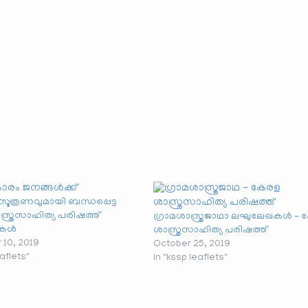
ത്രണവുമായി ബന്ധപ്പെട്ട
്ത്രസാഹിത്യ പരിഷത്ത്
ഗ്രാമശാസ്ത്രജാഥാ ലഘുലേഖകൾ – 
ഖകൾ
ശാസ്ത്രസാഹിത്യ പരിഷത്ത്
10, 2019
October 25, 2019
eaflets"
In "kssp leaflets"