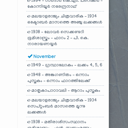
1994 – സർദാർ കെ.എം. പണിക്കർ –
കോന്നിയൂർ നരേന്ദ്രനാഥ്
മലയാളരാജ്യം ചിത്രവാരിക – 1934
ഒക്ടോബർ മാസത്തെ അഞ്ചു ലക്കങ്ങൾ
1938 – ലോവർ സെക്കണ്ടറി
ഭൂമിശാസ്ത്രം – ഫാറം 2 – പി. കെ.
നാരായണയ്യർ
November
1949 – ഗ്രന്ഥാലോകം – ലക്കം 4, 5, 6
1948 – അങ്കഗണിതം – ഒന്നാം
പുസ്തകം – ഒന്നാം ഫാറത്തിലേക്കു്
മാതൃകാപാഠാവലി – ആറാം പുസ്തകം
മലയാളരാജ്യം ചിത്രവാരിക – 1934
സെപ്റ്റംബർ മാസത്തെ മൂന്നു
ലക്കങ്ങൾ
1938 – മതിരാശിസംസ്ഥാനം