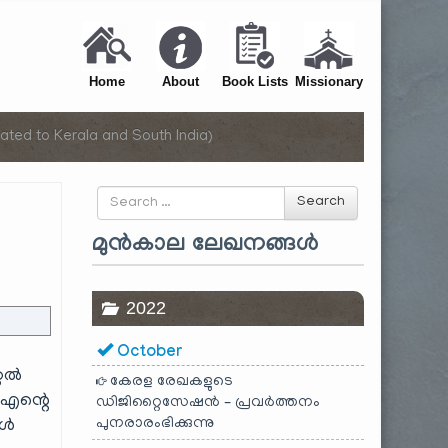
Home
About
Book Lists
Missionary
ated to Kerala and South India)
Search
Search
for
മുൻകാല ലേഖനങ്ങൾ
2022
October
്റൽ
കേരള രേഖകളുടെ
 എന്റെ
ഡിജിറ്റൈസേഷൻ – പ്രവർത്തനം
പുനരാരംഭിക്കുന്നു
കൾ