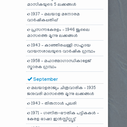
മാസികയുടെ 5 ലക്കങ്ങൾ
1937 – മലയാള മനോരമ
വാർഷികപ്പതിപ്പ്
പ്രസന്നകേരളം – 1946 ജൂലൈ
മാസത്തെ മൂന്നു ലക്കങ്ങൾ
1943 – കാഞ്ഞിരപ്പള്ളി സഹൃദയ
വായനശാലയുടെ വാർഷിക ഗ്രന്ഥം
1958 – മഹാത്മാഗാന്ധികാളേജ്
സ്മാരക ഗ്രന്ഥം
September
മലയാളരാജ്യം ചിത്രവാരിക – 1935
ജനുവരി മാസത്തെ മൂന്നു ലക്കങ്ങൾ
1943 – തിരുനാൾ പുലരി
1971 – ഗണിത-ഭൗതിക പട്ടികകൾ –
കേരള ഭാഷാ ഇൻസ്റ്റിറ്റ്യൂട്ട്