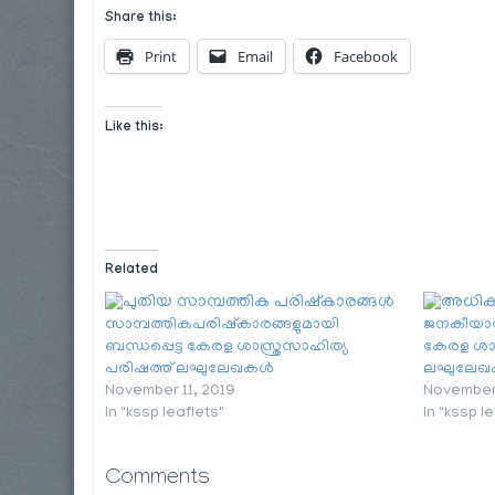
Share this:
Print
Email
Facebook
Like this:
Related
സാമ്പത്തികപരിഷ്കാരങ്ങളുമായി
ജനകീയാസൂ
ബന്ധപ്പെട്ട കേരള ശാസ്ത്രസാഹിത്യ
കേരള ശാസ
പരിഷത്ത് ലഘുലേഖകൾ
ലഘുലേ
November 11, 2019
November 
In "kssp leaflets"
In "kssp l
Comments