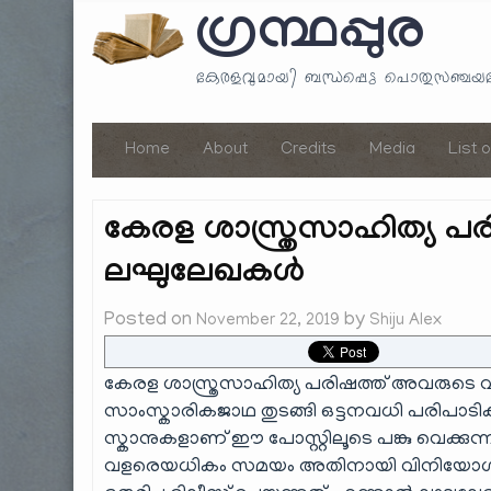
ഗ്രന്ഥപ്പുര
കേരളവുമായി ബന്ധപ്പെട്ട പൊതുസഞ്ച
Home
About
Credits
Media
List 
കേരള ശാസ്ത്രസാഹിത്യ പര
ലഘുലേഖകൾ
Posted on
by
November 22, 2019
Shiju Alex
കേരള ശാസ്ത്രസാഹിത്യ പരിഷത്ത് അവരുടെ വി
സാംസ്കാരികജാഥ തുടങ്ങി ഒട്ടനവധി പരിപാട
സ്കാനുകളാണ് ഈ പോസ്റ്റിലൂടെ പങ്കു വെക്
വളരെയധികം സമയം അതിനായി വിനിയോഗിക