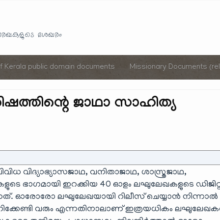
Skip
to
യരേഖകളുടെ ശേഖരം
content
of Kerala public domain documents
Missionary Documents (rel
ിഷത്തിന്റെ ജാഥാ സാഹിത്യ
വിധ വിദ്യാഭ്യാസജാഥ, വനിതാജാഥ, ശാസ്ത്രജാഥ,
ികളുടെ ഭാഗമായി ഇറക്കിയ 40 ഓളം ലഘുലേഖകളുടെ ഡിജിറ
കുന്നത്. ഓരോരോ ലഘുലേഖയായി റിലീസ് ചെയ്യാൻ നിന്നാൽ
്കേണ്ടി വരും എന്നതിനാലാണ് ഇത്രയധികം ലഘുലേഖ