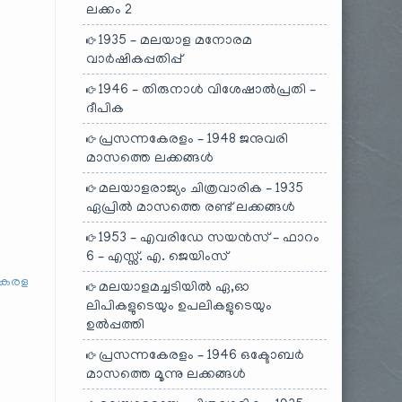
ലക്കം 2
1935 – മലയാള മനോരമ
വാർഷികപ്പതിപ്പ്
1946 – തിരുനാൾ വിശേഷാൽപ്രതി –
ദീപിക
പ്രസന്നകേരളം – 1948 ജനുവരി
മാസത്തെ ലക്കങ്ങൾ
മലയാളരാജ്യം ചിത്രവാരിക – 1935
ഏപ്രിൽ മാസത്തെ രണ്ട് ലക്കങ്ങൾ
1953 – എവരിഡേ സയൻസ് – ഫാറം
6 – എസ്സ്. എ. ജെയിംസ്
കേരള
മലയാളമച്ചടിയിൽ ഏ,ഓ
ലിപികളുടെയും ഉപലികളുടെയും
ഉൽപ്പത്തി
പ്രസന്നകേരളം – 1946 ഒക്ടോബർ
മാസത്തെ മൂന്നു ലക്കങ്ങൾ