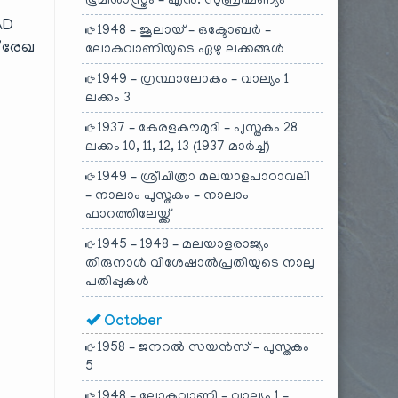
ഭൂമിശാസ്ത്രം – എൻ. സുബ്രഹ്മണ്യം
AD
1948 – ജൂലായ് – ഒക്ടോബർ –
് രേഖ
ലോകവാണിയുടെ ഏഴു ലക്കങ്ങൾ
1949 – ഗ്രന്ഥാലോകം – വാല്യം 1
ലക്കം 3
1937 – കേരളകൗമുദി – പുസ്തകം 28
ലക്കം 10, 11, 12, 13 (1937 മാർച്ച്)
1949 – ശ്രീചിത്രാ മലയാളപാഠാവലി
– നാലാം പുസ്തകം – നാലാം
ഫാറത്തിലേയ്ക്ക്
1945 – 1948 – മലയാളരാജ്യം
തിരുനാൾ വിശേഷാൽപ്രതിയുടെ നാലു
പതിപ്പുകൾ
October
1958 – ജനറൽ സയൻസ് – പുസ്തകം
5
1948 – ലോകവാണി – വാല്യം 1 –