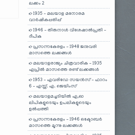
ലക്കം 2
1935 – മലയാള മനോരമ
വാർഷികപ്പതിപ്പ്
1946 – തിരുനാൾ വിശേഷാൽപ്രതി –
ദീപിക
പ്രസന്നകേരളം – 1948 ജനുവരി
മാസത്തെ ലക്കങ്ങൾ
മലയാളരാജ്യം ചിത്രവാരിക – 1935
ഏപ്രിൽ മാസത്തെ രണ്ട് ലക്കങ്ങൾ
1953 – എവരിഡേ സയൻസ് – ഫാറം
6 – എസ്സ്. എ. ജെയിംസ്
മലയാളമച്ചടിയിൽ ഏ,ഓ
ലിപികളുടെയും ഉപലികളുടെയും
ഉൽപ്പത്തി
പ്രസന്നകേരളം – 1946 ഒക്ടോബർ
മാസത്തെ മൂന്നു ലക്കങ്ങൾ