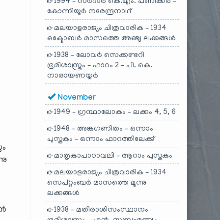
1994 – സർദാർ കെ.എം. പണിക്കർ –
കോന്നിയൂർ നരേന്ദ്രനാഥ്
മലയാളരാജ്യം ചിത്രവാരിക – 1934
ഒക്ടോബർ മാസത്തെ അഞ്ചു ലക്കങ്ങൾ
1938 – ലോവർ സെക്കണ്ടറി
ഭൂമിശാസ്ത്രം – ഫാറം 2 – പി. കെ.
നാരായണയ്യർ
November
1949 – ഗ്രന്ഥാലോകം – ലക്കം 4, 5, 6
1948 – അങ്കഗണിതം – ഒന്നാം
പുസ്തകം – ഒന്നാം ഫാറത്തിലേക്കു്
ും
മാതൃകാപാഠാവലി – ആറാം പുസ്തകം
നു
മലയാളരാജ്യം ചിത്രവാരിക – 1934
സെപ്റ്റംബർ മാസത്തെ മൂന്നു
ലക്കങ്ങൾ
ാൻ
1938 – മതിരാശിസംസ്ഥാനം