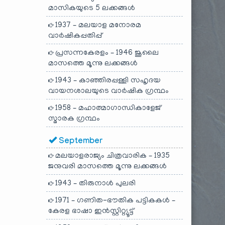
മാസികയുടെ 5 ലക്കങ്ങൾ
1937 – മലയാള മനോരമ
വാർഷികപ്പതിപ്പ്
പ്രസന്നകേരളം – 1946 ജൂലൈ
മാസത്തെ മൂന്നു ലക്കങ്ങൾ
1943 – കാഞ്ഞിരപ്പള്ളി സഹൃദയ
വായനശാലയുടെ വാർഷിക ഗ്രന്ഥം
1958 – മഹാത്മാഗാന്ധികാളേജ്
സ്മാരക ഗ്രന്ഥം
September
മലയാളരാജ്യം ചിത്രവാരിക – 1935
ജനുവരി മാസത്തെ മൂന്നു ലക്കങ്ങൾ
1943 – തിരുനാൾ പുലരി
1971 – ഗണിത-ഭൗതിക പട്ടികകൾ –
കേരള ഭാഷാ ഇൻസ്റ്റിറ്റ്യൂട്ട്