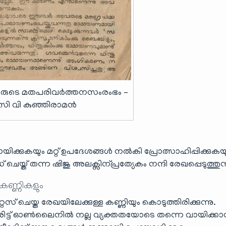
രുടെ മതപരിവർത്തനസംരംഭം –
സി വി കുഞ്ഞിരാമൻ
ിക്കുകയും മറ്റ് ഉപദേശങ്ങൾ നൽകി പ്രോത്സാഹിപ്പിക്കുകയ
യ്ത് തന്ന ഷിജു അലക്സിന്പ്രത്യേകം നന്ദി രേഖപ്പെടുത്തുന്
 കണ്ണികളും
ൈസ് ചെയ്ത രേഖയിലേക്കുള്ള കണ്ണിയും കൊടുത്തിരിക്കുന്നു.
ട്ട് ഓൺലൈനിൽ നല്ല വ്യക്തതയോടെ തന്നെ വായിക്ക