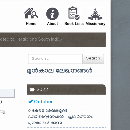
Home
About
Book Lists
Missionary
ated to Kerala and South India)
Search
Search
for
മുൻകാല ലേഖനങ്ങൾ
2022
ി
)
October
കേരള രേഖകളുടെ
ഘു
ഡിജിറ്റൈസേഷൻ – പ്രവർത്തനം
പുനരാരംഭിക്കുന്നു