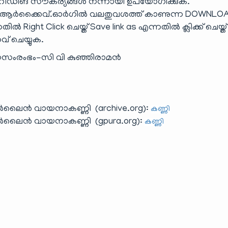
ിങ് സൗകര്യങ്ങൾ നന്നായി ഉപയോഗിക്കുക.
ർക്കൈവ്.ഓർഗിൽ വലതുവശത്ത് കാണുന്ന DOWNLO
Right Click ചെയ്ത് Save link as എന്നതിൽ ക്ലിക്ക് ചെയ്ത
േവ് ചെയ്യുക.
സംരംഭം-സി വി കുഞ്ഞിരാമന്‍
ലൈൻ വായനാകണ്ണി (archive.org):
കണ്ണി
ൺലൈൻ വായനാകണ്ണി (gpura.org):
കണ്ണി