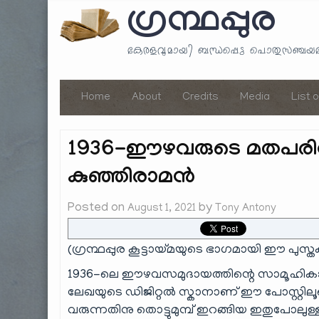
ഗ്രന്ഥപ്പുര
കേരളവുമായി ബന്ധപ്പെട്ട പൊതുസഞ്ച
Home
About
Credits
Media
List 
1936-ഈഴവരുടെ മതപരിവ
കുഞ്ഞിരാമന്‍
Posted on
by
August 1, 2021
Tony Antony
(ഗ്രന്ഥപ്പുര കൂട്ടായ്മയുടെ ഭാഗമായി ഈ പുസ്ത
1936-ലെ ഈഴവസമുദായത്തിന്റെ സാമൂഹികാവസ്
ലേഖയുടെ
ഡിജിറ്റൽ സ്കാനാണ് ഈ പോസ്റ്റിലൂട
വരുന്നതിനു തൊട്ടുമുമ്പ് ഇറങ്ങിയ ഇതുപോലു