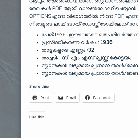
ആവും. ആർക്കൈവ്.ഓർഗിന്റെ ഓൺലൈൻ റീഡ
രേഖകൾ PDF ആയി ഡൗൺലോഡ് ചെയ്യാൻ ആ
OPTIONSഎന്ന വിഭാഗത്തിൽ നിന്ന് PDF എന്നതിൽ 
നിങ്ങളുടെ ലാപ്പ് ടോപ്പ്/ഡേസ്ക് ടോപ്പിലേക്ക് സ
പേര്:1936-ഈഴവരുടെ മതപരിവര്‍ത്തന
പ്രസിദ്ധീകരണ വർഷം :
1936
താളുകളുടെ എണ്ണം :
32
അച്ചടി:
സി എം എസ് പ്രസ്സ് കോട്ടയം
സ്കാനുകൾ ലഭ്യമായ പ്രധാന താൾ/ഓൺ
സ്കാനുകൾ ലഭ്യമായ പ്രധാന താൾ/ഓ
Share this:
Print
Email
Facebook
Like this: