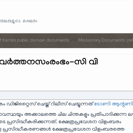
Skip
to
യരേഖകളുടെ ശേഖരം
content
of Kerala public domain documents
Missionary Documents (rel
ര്‍ത്തനസംരംഭം-സി വി
കം ഡിജിറ്റൈസ് ചെയ്ത് റിലീസ് ചെയ്യുന്നത്
ടോണി ആന്റണ
ഥയും അക്കാലത്തെ ചില ചിന്തകളും പ്രതിപാദിക്കുന്ന ല
െ പ്രസിദ്ധീകരിക്കുന്നത്. ക്ഷേത്രപ്രവേശന വിളംബരം
ള്ള പ്രസിദ്ധീകരണങ്ങള്‍ ക്ഷേത്രപ്രവേശന വിളംബരത്തെ