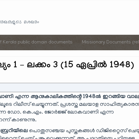
Skip
to
യരേഖകളുടെ ശേഖരം
content
of Kerala public domain documents
Missionary Documents (rel
 1 – ലക്കം 3 (15 ഏപ്രിൽ 1948)
വാണി
എന്ന ആനുകാലികത്തിൻ്റെ
1948ൽ ഇറങ്ങിയ വാല്യ
ലൂടെ റിലീസ് ചെയ്യുന്നത്. പ്രശസ്ത മലയാള സാഹിത്യകാരന
രുന്ന ഡോ. കെ.എം. ജോർജ്ജ് ലോകവാണി എന്ന
്ന് കാണുന്നു.
ബ്രറിയിലെ
പൊതുസഞ്ചയ പുസ്തകങ്ങൾ ഡിജിറ്റൈസ് ചെയ്യ