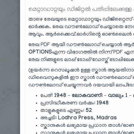
മെറ്റാഡാറ്റയും ഡിജിറ്റൽ പതിപ്പിലേക്കുള്ള
താഴെ രേഖയുടെ മെറ്റാഡാറ്റയും ഡിജിറ്റൈസ് ചെ
ഓർക്കുക. രേഖ ഡൗൺലോഡ് ചെയ്യാതെ നേരി
ആവും. ആർക്കൈവ്.ഓർഗിന്റെ ഓൺലൈൻ റീഡ
രേഖ PDF ആയി ഡൗൺലോഡ് ചെയ്യാൻ ആർക
OPTIONS
എന്ന വിഭാഗത്തിൽ നിന്ന് PDF എന്ന
രേഖ നിങ്ങളുടെ ലാപ്പ് ടോപ്പ്/ഡേസ്ക് ടോപ്പിലേക
(ഉയർന്ന റെസലൂഷൻ ഉള്ള സ്കാൻ ആയതിന
ഡിവൈസുകളിൽ ഈ സ്കാൻ ഡൗൺലൊഡ് ചെയ്ത
ഡൗൺലോഡ് ചെയ്യുന്നവർ ദയവായി ലാപ്‌ടോ
പേര്:
1948 – ലോകവാണി – വാല്യം 1 – ല
പ്രസിദ്ധീകരണ വർഷം:
1948
താളുകളുടെ എണ്ണം:
52
അച്ചടി:
Lodhra Press, Madras
സ്കാനുകൾ ലഭ്യമായ പ്രധാന താൾ/ഓൺ
സ്കാനുകൾ ലഭ്യമായ പ്രധാന താൾ/ഓൺ