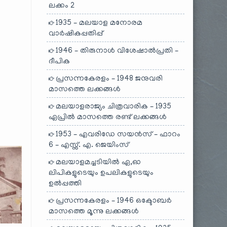
ലക്കം 2
1935 – മലയാള മനോരമ
വാർഷികപ്പതിപ്പ്
1946 – തിരുനാൾ വിശേഷാൽപ്രതി –
ദീപിക
പ്രസന്നകേരളം – 1948 ജനുവരി
മാസത്തെ ലക്കങ്ങൾ
മലയാളരാജ്യം ചിത്രവാരിക – 1935
ഏപ്രിൽ മാസത്തെ രണ്ട് ലക്കങ്ങൾ
1953 – എവരിഡേ സയൻസ് – ഫാറം
6 – എസ്സ്. എ. ജെയിംസ്
മലയാളമച്ചടിയിൽ ഏ,ഓ
ലിപികളുടെയും ഉപലികളുടെയും
ഉൽപ്പത്തി
പ്രസന്നകേരളം – 1946 ഒക്ടോബർ
മാസത്തെ മൂന്നു ലക്കങ്ങൾ