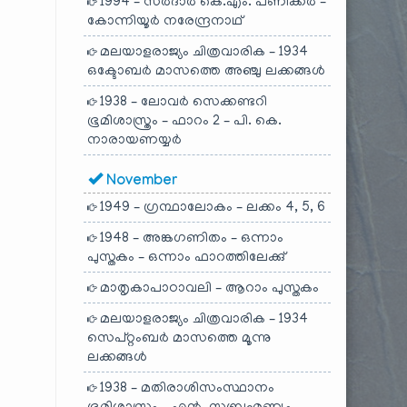
1994 – സർദാർ കെ.എം. പണിക്കർ –
കോന്നിയൂർ നരേന്ദ്രനാഥ്
മലയാളരാജ്യം ചിത്രവാരിക – 1934
ഒക്ടോബർ മാസത്തെ അഞ്ചു ലക്കങ്ങൾ
1938 – ലോവർ സെക്കണ്ടറി
ഭൂമിശാസ്ത്രം – ഫാറം 2 – പി. കെ.
നാരായണയ്യർ
November
1949 – ഗ്രന്ഥാലോകം – ലക്കം 4, 5, 6
1948 – അങ്കഗണിതം – ഒന്നാം
പുസ്തകം – ഒന്നാം ഫാറത്തിലേക്കു്
മാതൃകാപാഠാവലി – ആറാം പുസ്തകം
മലയാളരാജ്യം ചിത്രവാരിക – 1934
സെപ്റ്റംബർ മാസത്തെ മൂന്നു
ലക്കങ്ങൾ
1938 – മതിരാശിസംസ്ഥാനം