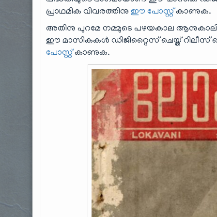
പദ്ധതിയുടെ ഭാഗമായാണ് ഈ മാസിക ഡിജിറ്റൈസ
പ്രാഥമിക വിവരത്തിനു
ഈ പോസ്റ്റ്
കാണുക.
അതിനു പുറമേ നമ്മുടെ പഴയകാല ആനുകാലികങ
ഈ മാസികകൾ ഡിജിറ്റൈസ് ചെയ്ത് റിലീസ് ചെയ്
പോസ്റ്റ്
കാണുക.