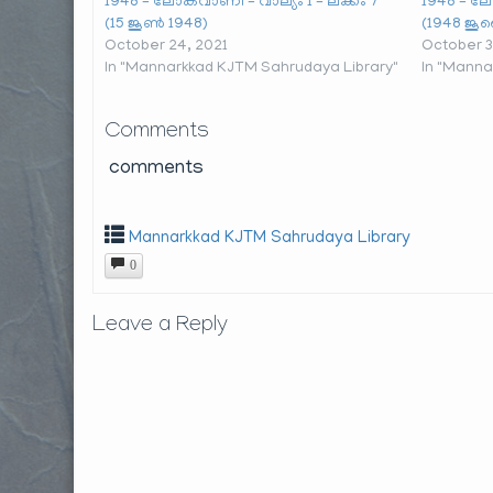
1948 – ലോകവാണി – വാല്യം 1 – ലക്കം 7
1948 – ലോ
(15 ജൂൺ 1948)
(1948 ജൂ
October 24, 2021
October 3
In "Mannarkkad KJTM Sahrudaya Library"
In "Manna
Comments
comments
Mannarkkad KJTM Sahrudaya Library
0
Leave a Reply