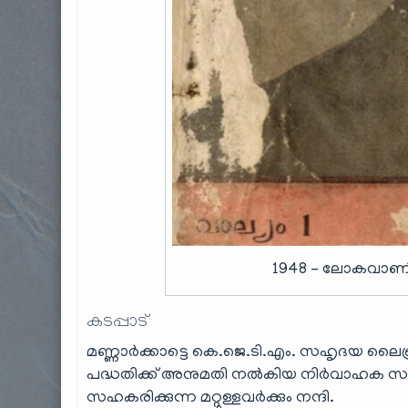
1948 – ലോകവാണി – 
കടപ്പാട്
മണ്ണാർക്കാട്ടെ കെ.ജെ.ടി.എം. സഹൃദയ ലൈ
പദ്ധതിക്ക് അനുമതി നൽകിയ നിര്‍വാഹക സമി
സഹകരിക്കുന്ന മറ്റുള്ളവർക്കും നന്ദി.