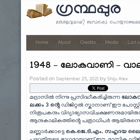
ഗ്രന്ഥപ്പുര
കേരളവുമായി ബന്ധപ്പെട്ട പൊതുസഞ്ച
Home
About
Credits
Media
List 
1948 – ലോകവാണി – വാല്യം
Posted on
by
September 25, 2021
Shiju Alex
മദ്രാസിൽ നിന്നു പ്രസിദ്ധീകരിച്ചിരുന്ന
ലോക
ലക്കം 3 ൻ്റെ
ഡിജിറ്റൽ സ്കാനാണ് ഈ പോസ്റ്റി
നിരൂപകനും വിദ്യാഭ്യാസവിചക്ഷണനുമായി
ആനുകാലികത്തിൻ്റെ പത്രാധിപർ ആയിരുന്നെന
മണ്ണാർക്കാട്ടെ
കെ.ജെ.ടി.എം. സഹൃദയ ലൈ