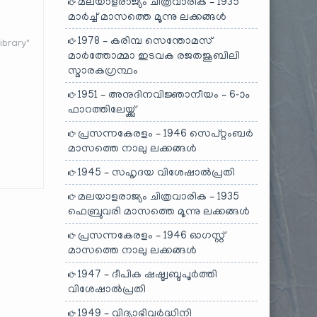
മലയാളരാജ്യം ചിത്രവാരിക – 1935
മാർച്ച് മാസത്തെ മൂന്നു ലക്കങ്ങൾ
1978 – കരിമ്പ സെന്തോമസ്
brary"
മാർത്തോമ്മാ ഇടവക രജതജൂബിലി
സ്മാരകഗ്രന്ഥം
1951 – അനുദിനവിജ്ഞാനീയം – 6-ാം
ഫാറത്തിലേയ്ക്കു്
പ്രസന്നകേരളം – 1946 സെപ്റ്റംബർ
മാസത്തെ നാലു ലക്കങ്ങൾ
1945 – സഹൃദയ വിശേഷാൽപ്രതി
മലയാളരാജ്യം ചിത്രവാരിക – 1935
ഫെബ്രുവരി മാസത്തെ മൂന്നു ലക്കങ്ങൾ
പ്രസന്നകേരളം – 1946 ഓഗസ്റ്റ്
മാസത്തെ നാലു ലക്കങ്ങൾ
1947 – ദീപിക ഷഷ്ട്വബ്ദപൂർത്തി
വിശേഷാൽപ്രതി
1949 – വിദ്യാഭിവർദ്ധിനി