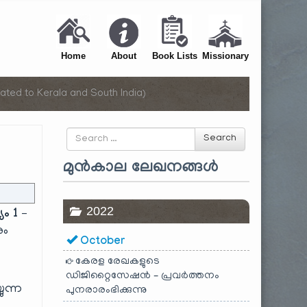
Home
About
Book Lists
Missionary
ated to Kerala and South India)
Search
Search
for
മുൻകാല ലേഖനങ്ങൾ
2022
ം 1 –
ും
October
കേരള രേഖകളുടെ
ഡിജിറ്റൈസേഷൻ – പ്രവർത്തനം
ുന്ന
പുനരാരംഭിക്കുന്നു