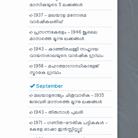
മാസികയുടെ 5 ലക്കങ്ങൾ
1937 – മലയാള മനോരമ
വാർഷികപ്പതിപ്പ്
പ്രസന്നകേരളം – 1946 ജൂലൈ
മാസത്തെ മൂന്നു ലക്കങ്ങൾ
1943 – കാഞ്ഞിരപ്പള്ളി സഹൃദയ
വായനശാലയുടെ വാർഷിക ഗ്രന്ഥം
1958 – മഹാത്മാഗാന്ധികാളേജ്
സ്മാരക ഗ്രന്ഥം
September
മലയാളരാജ്യം ചിത്രവാരിക – 1935
ജനുവരി മാസത്തെ മൂന്നു ലക്കങ്ങൾ
1943 – തിരുനാൾ പുലരി
1971 – ഗണിത-ഭൗതിക പട്ടികകൾ –
കേരള ഭാഷാ ഇൻസ്റ്റിറ്റ്യൂട്ട്