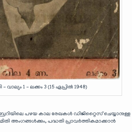
വാല്യം 1 – ലക്കം 3 (15 ഏപ്രിൽ 1948)
ബ്രറിയിലെ പഴയ കാല രേഖകൾ ഡിജിറ്റൈസ് ചെയ്യാനുള്ള
തി അംഗങ്ങൾക്കും, പദ്ധതി പ്രാവർത്തികമാക്കാൻ