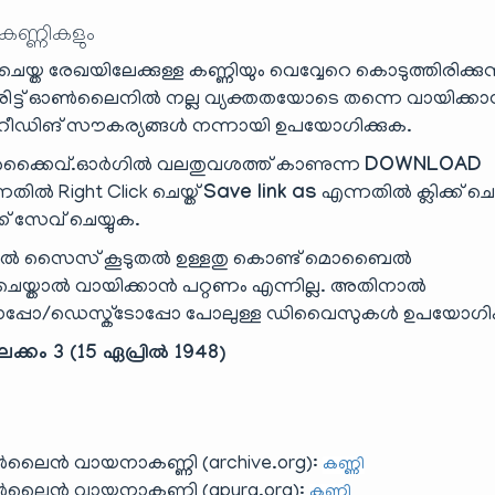
 കണ്ണികളും
യ്ത രേഖയിലേക്കുള്ള കണ്ണിയും വെവ്വേറെ കൊടുത്തിരിക്കുന്
ട്ട് ഓൺലൈനിൽ നല്ല വ്യക്തതയോടെ തന്നെ വായിക്ക
ിങ് സൗകര്യങ്ങൾ നന്നായി ഉപയോഗിക്കുക.
്കൈവ്.ഓർഗിൽ വലതുവശത്ത് കാണുന്ന
DOWNLOAD
തിൽ Right Click ചെയ്ത്
Save link as
എന്നതിൽ ക്ലിക്ക് ചെയ
്ക് സേവ് ചെയ്യുക.
ാൽ സൈസ് കൂടുതൽ ഉള്ളതു കൊണ്ട് മൊബൈൽ
ാൽ വായിക്കാൻ പറ്റണം എന്നില്ല. അതിനാൽ
പ്പോ/ഡെസ്ക്‌ടോപ്പോ പോലുള്ള ഡിവൈസുകൾ ഉപയോഗിക
ക്കം 3 (15 ഏപ്രിൽ 1948)
ലൈൻ വായനാകണ്ണി (archive.org):
കണ്ണി
ലൈൻ വായനാകണ്ണി (gpura.org):
കണ്ണി