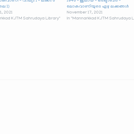
കവാണി – വാല്യം 1 – ലക്കം 8
1948 – ജൂലായ് – ഒക്ടോബർ –
ലൈ 1)
ലോകവാണിയുടെ ഏഴു ലക്കങ്ങൾ
1, 2021
November 17, 2021
rkkad KJTM Sahrudaya Library"
In "Mannarkkad KJTM Sahrudaya Li