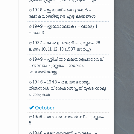
ഭൂമിശാസ്ത്രം – എൻ. സുബ്രഹ്മണ്യം
1948 – ജൂലായ് – ഒക്ടോബർ –
ലോകവാണിയുടെ ഏഴു ലക്കങ്ങൾ
1949 – ഗ്രന്ഥാലോകം – വാല്യം 1
ലക്കം 3
1937 – കേരളകൗമുദി – പുസ്തകം 28
ലക്കം 10, 11, 12, 13 (1937 മാർച്ച്)
1949 – ശ്രീചിത്രാ മലയാളപാഠാവലി
– നാലാം പുസ്തകം – നാലാം
ഫാറത്തിലേയ്ക്ക്
1945 – 1948 – മലയാളരാജ്യം
തിരുനാൾ വിശേഷാൽപ്രതിയുടെ നാലു
പതിപ്പുകൾ
October
1958 – ജനറൽ സയൻസ് – പുസ്തകം
5
1948 – ലോകവാണി – വാല്യം 1 –