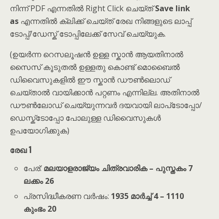
നിന്ന് PDF എന്നതിൽ Right Click ചെയ്ത്
Save link
as
എന്നതിൽ ക്ലിക്ക് ചെയ്ത് രേഖ നിങ്ങളുടെ ലാപ്പ്
ടോപ്പ്/ഡേസ്ക് ടോപ്പിലേക്ക് സേവ് ചെയ്യുക.
(ഉയർന്ന റെസലൂഷൻ ഉള്ള സ്കാൻ ആയതിനാൽ
സൈസ് കൂടുതൽ ഉള്ളതു കൊണ്ട് മൊബൈൽ
ഡിവൈസുകളിൽ ഈ സ്കാൻ ഡൗൺലൊഡ്
ചെയ്താൽ വായിക്കാൻ പറ്റണം എന്നില്ല. അതിനാൽ
ഡൗൺലോഡ് ചെയ്യുന്നവർ ദയവായി ലാപ്‌ടോപ്പോ/
ഡെസ്ക്‌ടോപ്പോ പോലുള്ള ഡിവൈസുകൾ
ഉപയോഗിക്കുക)
രേഖ 1
പേര്:
മലയാളരാജ്യം ചിത്രവാരിക – പുസ്തകം 7
ലക്കം 26
പ്രസിദ്ധീകരണ വർഷം:
1935 മാർച്ച് 4 – 1110
കുംഭം 20