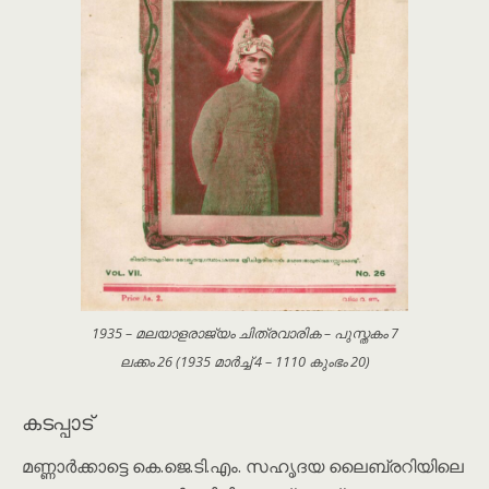
1935 – മലയാളരാജ്യം ചിത്രവാരിക – പുസ്തകം 7
ലക്കം 26 (1935 മാർച്ച് 4 – 1110 കുംഭം 20)
കടപ്പാട്
മണ്ണാർക്കാട്ടെ കെ.ജെ.ടി.എം. സഹൃദയ ലൈബ്രറിയിലെ