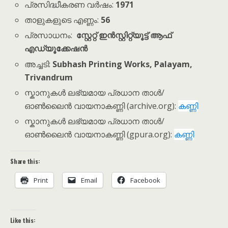
പ്രസിദ്ധീകരണ വർഷം:
1971
താളുകളുടെ എണ്ണം:
56
പ്രസാധനം:
സ്റ്റേറ്റ് ഇൻസ്റ്റിറ്റ്യൂട്ട് ആഫ്
എഡ്യൂക്കേഷൻ
അച്ചടി:
Subhash Printing Works, Palayam,
Trivandrum
സ്കാനുകൾ ലഭ്യമായ പ്രധാന താൾ/
ഓൺലൈൻ വായനാകണ്ണി (archive.org):
കണ്ണി
സ്കാനുകൾ ലഭ്യമായ പ്രധാന താൾ/
ഓൺലൈൻ വായനാകണ്ണി (gpura.org):
കണ്ണി
Share this:
Print
Email
Facebook
Like this: