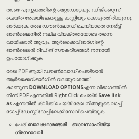
താഴെ പുസ്തകത്തിന്റെ മെറ്റാഡാറ്റയും ഡിജിറ്റൈസ്
ചെയ്ത രേഖയിലേക്കുള്ള കണ്ണിയും കൊടുത്തിരിക്കുന്നു.
ഓർക്കുക. രേഖ ഡൗൺലോഡ് ചെയ്യാതെ നേരിട്ട്
ഓൺലൈനിൽ നല്ല വ്യക്തതയോടെ തന്നെ
വായിക്കാൻ ആവും. ആർക്കൈവ്.ഓർഗിന്റെ
ഓൺലൈൻ റീഡിങ് സൗകര്യങ്ങൾ നന്നായി
ഉപയോഗിക്കുക.
രേഖ PDF ആയി ഡൗൺലോഡ് ചെയ്യാൻ
ആർക്കൈവ്.ഓർഗിൽ വലതുവശത്ത്
കാണുന്ന
DOWNLOAD OPTIONS
എന്ന വിഭാഗത്തിൽ
നിന്ന് PDF എന്നതിൽ Right Click ചെയ്ത്
Save link
as
എന്നതിൽ ക്ലിക്ക് ചെയ്ത് രേഖ നിങ്ങളുടെ ലാപ്പ്
ടോപ്പ്/ഡേസ്ക് ടോപ്പിലേക്ക് സേവ് ചെയ്യുക.
പേര്:
ബാലകഥാമഞ്ജരി – ബാലസാഹിത്യ
ഗ്രന്ഥാവലി