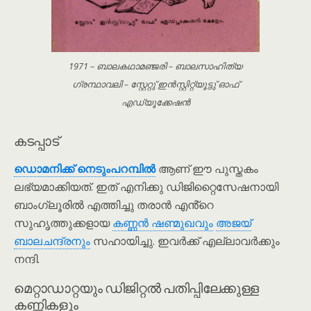
1971 – ബാലകഥാമഞ്ജരി – ബാലസാഹിത്യ
ഗ്രന്ഥാവലി – സ്റ്റേറ്റു് ഇൻസ്റ്റിറ്റ്യൂട്ടു് ഓഫ്
എഡ്യൂക്കേഷൻ
കടപ്പാട്
ഡൊമനിക്ക് നെടും‌പറമ്പിൽ
ആണ് ഈ പുസ്തകം
ലഭ്യമാക്കിയത്. ഇത് എനിക്കു ഡിജിറ്റൈസേഷനായി
ബാംഗ്ലൂരിൽ എത്തിച്ചു തരാൻ എൻ്റെ
സുഹൃത്തുക്കളായ
കണ്ണൻ ഷണ്മുഖവും
അജയ്
ബാലചന്ദ്രനും
സഹായിച്ചു. ഇവർക്ക് എല്ലാവർക്കും
നന്ദി.
മെറ്റാഡാറ്റയും ഡിജിറ്റൽ പതിപ്പിലേക്കുള്ള
കണ്ണികളും