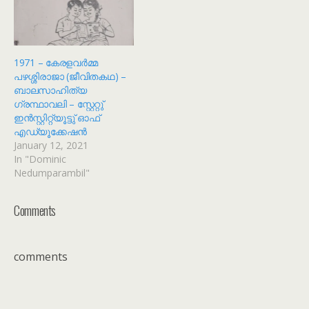
1971 – കേരളവർമ്മ
പഴശ്ശിരാജാ (ജീവിതകഥ) –
ബാലസാഹിത്യ
ഗ്രന്ഥാവലി – സ്റ്റേറ്റു്
ഇൻസ്റ്റിറ്റ്യൂട്ടു് ഓഫ്
എഡ്യൂക്കേഷൻ
January 12, 2021
In "Dominic
Nedumparambil"
Comments
comments