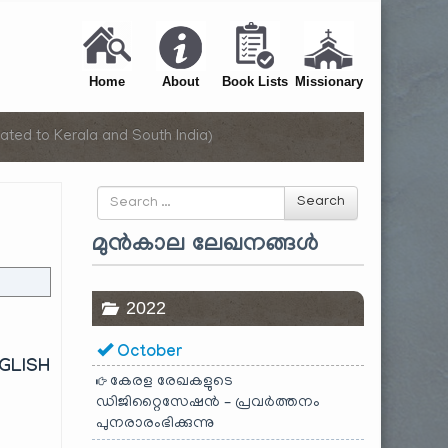
Home
About
Book Lists
Missionary
ated to Kerala and South India)
Search
Search
for
മുൻകാല ലേഖനങ്ങൾ
2022
October
NGLISH
കേരള രേഖകളുടെ
ഡിജിറ്റൈസേഷൻ – പ്രവർത്തനം
പുനരാരംഭിക്കുന്നു