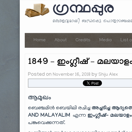
ഗ്രന്ഥപ്പുര
കേരളവുമായി ബന്ധപ്പെട്ട പൊതുസഞ്ച
Home
About
Credits
Media
List 
1849 – ഇംഗ്ലീഷ് – മലയാ
Posted on
by
November 16, 2018
Shiju Alex
ആമുഖം
ബെഞ്ചമിൻ ബെയിലി രചിച്ച
അച്ചടിച്ച ആദ്യത്
AND MALAYALIM
എന്ന
ഇംഗ്ലീഷ്- മലയാളം
പങ്കുവെക്കുന്നത്.