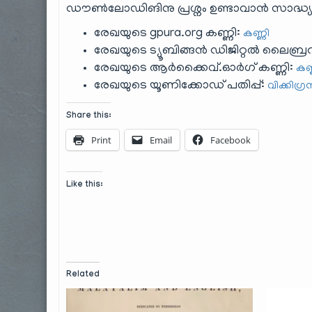
ഡൗ‌ൺലോഡിങിനു പ്രശ്നം ഉണ്ടാവാൻ സാദ്ധ്യത
രേഖയുടെ gpura.org കണ്ണി:
കണ്ണി
രേഖയുടെ ട്യൂബിങ്ങൻ ഡിജിറ്റൽ ലൈബ്രറ
രേഖയുടെ ആർക്കൈവ്.ഓർഗ് കണ്ണി:
കണ
രേഖയുടെ യൂണിക്കോഡ് പതിപ്പ്:
വിക്കിഗ്
Share this:
Print
Email
Facebook
Like this:
Related