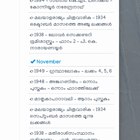
1994 – സർദാർ കെ.എം. പണിക്കർ –
കോന്നിയൂർ നരേന്ദ്രനാഥ്
മലയാളരാജ്യം ചിത്രവാരിക – 1934
ഒക്ടോബർ മാസത്തെ അഞ്ചു ലക്കങ്ങൾ
1938 – ലോവർ സെക്കണ്ടറി
ഭൂമിശാസ്ത്രം – ഫാറം 2 – പി. കെ.
നാരായണയ്യർ
November
1949 – ഗ്രന്ഥാലോകം – ലക്കം 4, 5, 6
1948 – അങ്കഗണിതം – ഒന്നാം
പുസ്തകം – ഒന്നാം ഫാറത്തിലേക്കു്
മാതൃകാപാഠാവലി – ആറാം പുസ്തകം
മലയാളരാജ്യം ചിത്രവാരിക – 1934
സെപ്റ്റംബർ മാസത്തെ മൂന്നു
ലക്കങ്ങൾ
1938 – മതിരാശിസംസ്ഥാനം