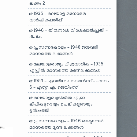
ലക്കം 2
1935 – മലയാള മനോരമ
വാർഷികപ്പതിപ്പ്
1946 – തിരുനാൾ വിശേഷാൽപ്രതി –
ദീപിക
പ്രസന്നകേരളം – 1948 ജനുവരി
മാസത്തെ ലക്കങ്ങൾ
മലയാളരാജ്യം ചിത്രവാരിക – 1935
ഏപ്രിൽ മാസത്തെ രണ്ട് ലക്കങ്ങൾ
1953 – എവരിഡേ സയൻസ് – ഫാറം
6 – എസ്സ്. എ. ജെയിംസ്
മലയാളമച്ചടിയിൽ ഏ,ഓ
ലിപികളുടെയും ഉപലികളുടെയും
ഉൽപ്പത്തി
പ്രസന്നകേരളം – 1946 ഒക്ടോബർ
മാസത്തെ മൂന്നു ലക്കങ്ങൾ