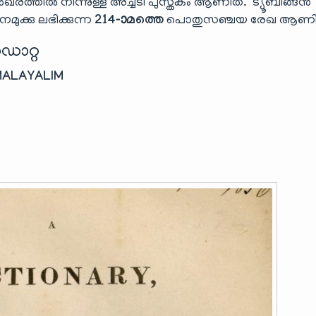
െഖരത്തിൽ നിന്നുള്ള അച്ചടി പുസ്തകം ആണിത്. ട്യൂബിങ്ങൻ
ുക്കു ലഭിക്കുന്ന
214-ാമത്തെ
പൊതുസഞ്ചയ രേഖ ആണിത
ഡാറ്റ
MALAYALIM