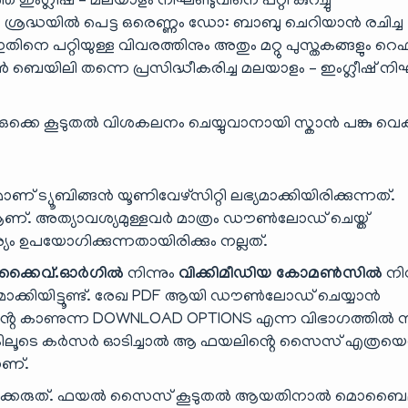
ഇംഗ്ലീഷ് – മലയാളം നിഘണ്ടുവിനെ പറ്റി കുറച്ചു
െ ശ്രദ്ധയിൽ പെട്ട ഒരെണ്ണം ഡോ: ബാബു ചെറിയാൻ രചിച്ച
െ പറ്റിയുള്ള വിവരത്തിനും അതും മറ്റു പുസ്തകങ്ങളും റ
 ബെയിലി തന്നെ പ്രസിദ്ധീകരിച്ച മലയാളം – ഇംഗ്ലീഷ് നിഘ
 ഒക്കെ കൂടുതൽ വിശകലനം ചെയ്യുവാനായി സ്കാൻ പങ്കു വെക്ക
 ട്യൂബിങ്ങൻ യൂണിവേഴ്സിറ്റി ലഭ്യമാക്കിയിരിക്കുന്നത്.
. അത്യാവശ്യമുള്ളവർ മാത്രം ഡൗൺലോഡ് ചെയ്ത്
പയോഗിക്കുന്നതായിരിക്കും നല്ലത്.
്കൈവ്.ഓർഗിൽ
നിന്നും
വിക്കിമീഡിയ കോമൺസിൽ
നിന
ാക്കിയിട്ടൂണ്ട്. രേഖ PDF ആയി ഡൗൺലോഡ് ചെയ്യാൻ
ിൻ്റെ കാണുന്ന DOWNLOAD OPTIONS എന്ന വിഭാഗത്തിൽ ന
 ലിങ്കിലൂടെ കർസർ ഓടിച്ചാൽ ആ ഫയലിൻ്റെ സൈസ് എത്രയെന
ാണ്.
ിക്കരുത്. ഫയൽ സൈസ് കൂടുതൽ ആയതിനാൽ മൊബൈ