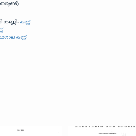
യുണ്ട്)
ി കണ്ണി:
കണ്ണി
്ണി
രന്ഥശാല കണ്ണി