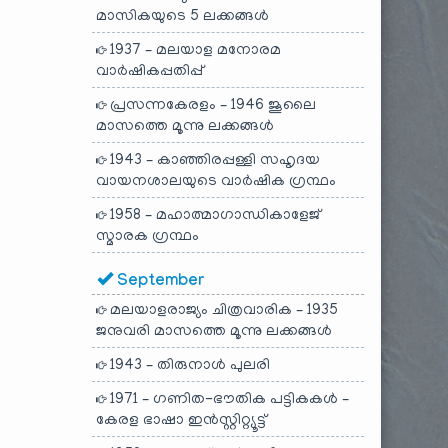
മാസികയുടെ 5 ലക്കങ്ങൾ
1937 – മലയാള മനോരമ
വാർഷികപ്പതിപ്പ്
പ്രസന്നകേരളം – 1946 ജൂലൈ
മാസത്തെ മൂന്നു ലക്കങ്ങൾ
1943 – കാഞ്ഞിരപ്പള്ളി സഹൃദയ
വായനശാലയുടെ വാർഷിക ഗ്രന്ഥം
1958 – മഹാത്മാഗാന്ധികാളേജ്
സ്മാരക ഗ്രന്ഥം
September
മലയാളരാജ്യം ചിത്രവാരിക – 1935
ജനുവരി മാസത്തെ മൂന്നു ലക്കങ്ങൾ
1943 – തിരുനാൾ പുലരി
1971 – ഗണിത-ഭൗതിക പട്ടികകൾ –
കേരള ഭാഷാ ഇൻസ്റ്റിറ്റ്യൂട്ട്