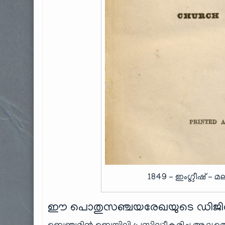
1849 – ഇംഗ്ലീഷ് 
ഈ പൊതുസഞ്ചയരേഖയുടെ ഡിജിറ്റൽ