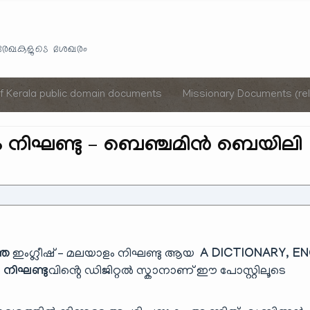
Skip
to
യരേഖകളുടെ ശേഖരം
content
of Kerala public domain documents
Missionary Documents (rel
ളം നിഘണ്ടു – ബെഞ്ചമിൻ ബെയിലി
തെ
ഇംഗ്ലീഷ് – മലയാളം നിഘണ്ടു ആയ
A DICTIONARY, E
 നിഘണ്ടു
വിൻ്റെ ഡിജിറ്റൽ സ്കാനാണ് ഈ പോസ്റ്റിലൂടെ