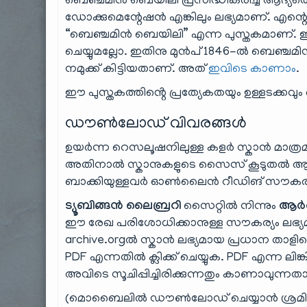
ബെഞ്ചമിൻ ബെയിലി പ്രസിദ്ധീകരിച്ച ആദ്യത്തെ 
ഡോക്കുമെന്റേഷൻ എങ്കിലും ലഭ്യമാണ്. എന്റ
“ബെഞ്ചമിൻ ബെയിലി” എന്ന പുസ്തകമാണ്. ഇതിന
ചെയ്യുമല്ലോ. ഇതിനു മുൻപ് 1846-ൽ ബെഞ്ചമിൻ
നമുക്ക് കിട്ടിയതാണ്. അത്
ഇവിടെ കാണാം
.
ഈ പുസ്തകത്തിൻ്റെ പ്രത്യേകതയും ഉള്ളടക്കവും
ഡൗൺലോഡ് വിവരങ്ങൾ
ഉയർന്ന റെസലൂഷനിലുള്ള കളർ സ്കാൻ മാത്രമാണ്
അതിനാൽ സ്കാനുകളുടെ സൈസ് കൂടുതൽ ആണ്
ബാക്കിയുള്ളവർ ഓൺലൈൻ റീഡിങ് സൗകര്യം ഉ
ട്യൂബിങ്ങൻ ലൈബ്രറി
സൈറ്റിൽ നിന്നും
ആർക
ഈ രേഖ പരിശോധിക്കാനുള്ള സൗകര്യം ലഭ്യമ
archive.orgൽ സ്കാൻ ലഭ്യമായ പ്രധാന താള
PDF എന്നതിൽ ക്ലിക്ക് ചെയ്യുക. PDF എന്ന
അവിടെ സൂചിപ്പിച്ചിരിക്കുന്നതും കാണാവുന്നത
(മൊബൈലിൽ ഡൗൺലോഡ് ചെയ്യാൻ ശ്രമ