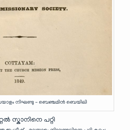
– മലയാളം നിഘണ്ടു – ബെഞ്ചമിൻ ബെയിലി
 സ്കാനിനെ പറ്റി