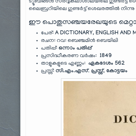
ട്യൂബിങ്ങൻ സർവ്വകലാശാലയിലെ ഗുണ്ടർട്ട് ശ
ലൈബ്രറിയിലെ ഗുണ്ടർട്ട് ശെഖരത്തിൽ നിന്നു നമ
ഈ പൊതുസഞ്ചയരേഖയുടെ മെറ്റാ
പേര്:
A DICTIONARY, ENGLISH AND 
രചന: റവ: ബെഞ്ചമിൻ ബെയിലി
പതിപ്പ്:
ഒന്നാം പതിപ്പ്
പ്രസിദ്ധീകരണ വർഷം:
1849
താളുകളുടെ എണ്ണം:
ഏകദേശം 562
പ്രസ്സ്:
സി.എം.എസ്
.
പ്രസ്സ്, കോട്ടയം