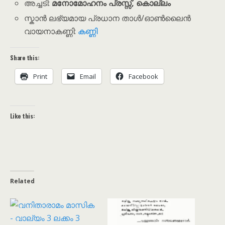
അച്ചടി:
മനോമോഹനം പ്രസ്സ്, കൊല്ലം
സ്കാൻ ലഭ്യമായ പ്രധാന താൾ/ഓൺലൈൻ
വായനാകണ്ണി:
കണ്ണി
Share this:
Print
Email
Facebook
Like this:
Related