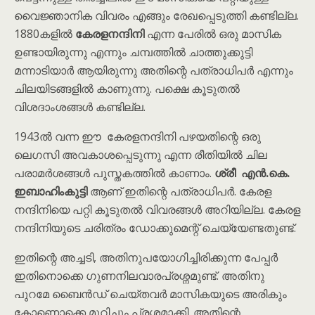
വൈജ്ഞാനിക വിവരം എങ്ങും രേഖപ്പെടുത്തി കണ്ടില്ല.
1880കളിൽ
കേരളനന്ദിനി
എന്ന പേരിൽ ഒരു മാസിക
ഉണ്ടായിരുന്നു എന്നും ചമ്പത്തിൽ ചാത്തുക്കുട്ടി
മന്നാടിയാർ ആയിരുന്നു അതിന്റെ പത്രാധിപർ എന്നും
ചിലയിടങ്ങളിൽ കാണുന്നു. പക്ഷെ കൂടുതൽ
വിശദാംശങ്ങൾ കണ്ടില്ല.
1943ൽ വന്ന ഈ കേരളനന്ദിനി പഴയതിന്റെ ഒരു
ലെഗസി അവകാശപ്പെടുന്നു എന്ന രീതിയിൽ ചില
പരാമർശങ്ങൾ പുസ്തകത്തിൽ കാണാം.
ശ്രീ എൻ.കെ.
ഇബാഹിം‌കുട്ടി
ആണ് ഇതിന്റെ പത്രാധിപർ. കേരള
നന്ദിനിയെ പറ്റി കൂടുതൽ വിവരങ്ങൾ അറിയില്ല. കേരള
നന്ദിനിയുടെ ചരിത്രം ഡോക്കുമെന്റ് ചെയ്യേണ്ടതുണ്ട്.
ഇതിന്റെ അച്ചടി, അതിനുപയോഗിച്ചിരിക്കുന്ന പേപ്പർ
ഇതിനൊക്കെ ഗുണനിലവാരപ്രശ്നമുണ്ട്. അതിനു
പുറമേ ബൈൻഡ് ചെയ്തവർ മാസികയുടെ അരികും
കോണൊക്കെ മുറിച്ചും പ്രശ്നമാക്കി. അതിന്റെ