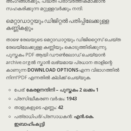
അംഗങ്ങൾക്കും, പദ്ധതി പ്രാവർത്തികമാക്കാൻ
സഹകരിക്കുന്ന മറ്റുള്ളവർക്കും നന്ദി.
മെറ്റാഡാറ്റയും ഡിജിറ്റൽ പതിപ്പിലേക്കുള്ള
കണ്ണികളും
താഴെ രേഖയുടെ മെറ്റാഡാറ്റയും ഡിജിറ്റൈസ് ചെയ്ത
രേഖയിലേക്കുള്ള കണ്ണിയും കൊടുത്തിരിക്കുന്നു.
പുസ്തകം PDF ആയി ഡൗൺലോഡ് ചെയ്യാൻ
archive.orgൽ സ്കാൻ ലഭ്യമായ പ്രധാന താളിന്റെ
കാണുന്ന
DOWNLOAD OPTIONS
എന്ന വിഭാഗത്തിൽ
നിന്ന് PDF എന്നതിൽ ക്ലിക്ക് ചെയ്യുക.
പേര്:
കേരളനന്ദിനി – പുസ്തകം 2 ലക്കം 1
പ്രസിദ്ധീകരണ വർഷം:
1943
താളുകളുടെ എണ്ണം:
42
പത്രാധിപർ/പ്രസാധകൻ:
എൻ.കെ.
ഇബാഹിം‌കുട്ടി