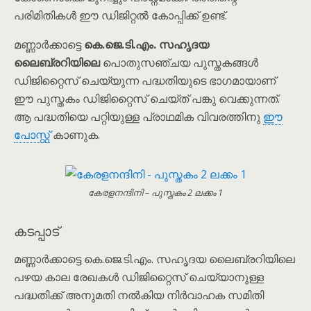
പരിമിതികൾ ഈ ഡിജിറ്റൽ കോപ്പിക്ക് ഉണ്ട്.
മണ്ണാർക്കാട്ടെ
കെ.ജെ.ടി.എം. സഹൃദയ
ലൈബ്രറിയിലെ
പൊതുസഞ്ചയ പുസ്തകങ്ങൾ
ഡിജിറ്റൈസ് ചെയ്യുന്ന പദ്ധതിയുടെ ഭാഗമായാണ്
ഈ പുസ്തകം ഡിജിറ്റൈസ് ചെയ്ത് പങ്കു വെക്കുന്നത്.
ആ പദ്ധതിയെ പറ്റിയുള്ള പ്രാഥമിക വിവരത്തിനു
ഈ
പോസ്റ്റ്
കാണുക.
കേരളനന്ദിനി – പുസ്തകം 2 ലക്കം 1
കടപ്പാട്
മണ്ണാർക്കാട്ടെ കെ.ജെ.ടി.എം. സഹൃദയ ലൈബ്രറിയിലെ
പഴയ കാല രേഖകൾ ഡിജിറ്റൈസ് ചെയ്യാനുള്ള
പദ്ധതിക്ക് അനുമതി നൽകിയ നിര്‍വാഹക സമിതി