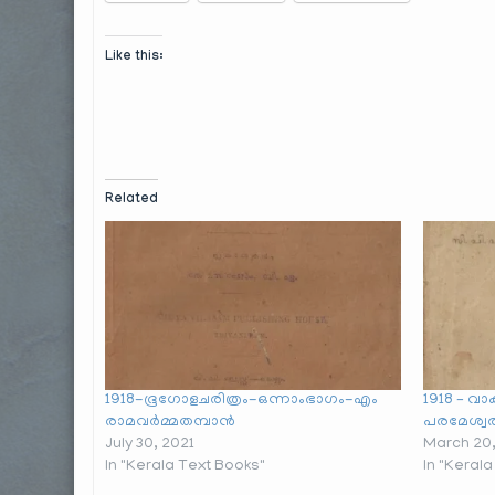
Like this:
Related
1918-ഭൂഗോളചരിത്രം-ഒന്നാംഭാഗം-എം
1918 – വ
രാമവര്‍മ്മതമ്പാന്‍
പരമേശ്വ
July 30, 2021
March 20
In "Kerala Text Books"
In "Keral