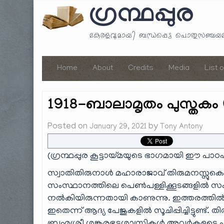
ഗ്രന്ഥപ്പുര
കേരളവുമായി ബന്ധപ്പെട്ട പൊതുസഞ്ച
Home
About
Credits
Media
List 
1918-ബാലാമൃതം പുസ്തകം
Posted on
by
January 29, 2021
Tony Antony
(ഗ്രന്ഥപ്പുര കൂട്ടായ്മയുടെ ഭാഗമായി ഈ പാഠപു
സ്വാതിതിരുനാൾ മഹാരാജാവ് തിരുമനസ്സുകൊണ്ട
സംസ്ഥാനത്തിലെ പെൺപള്ളിക്കൂടങ്ങളിൽ സം
നൽകിയിരുന്നതായി കാണുന്നു. ഇത്തരത്തിൽ ഏഴാ
ഇതെന്ന് ആദ്യ പേജുകളിൽ സൂചിപ്പിച്ചിട്ടുണ