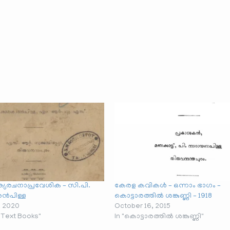
ാക്യരചനാപ്രവേശിക – സി.പി.
കേരള കവികൾ – ഒന്നാം ഭാഗം –
രൻപിള്ള
കൊട്ടാരത്തിൽ ശങ്കുണ്ണി – 1918
, 2020
October 16, 2015
a Text Books"
In "കൊട്ടാരത്തിൽ ശങ്കുണ്ണി"