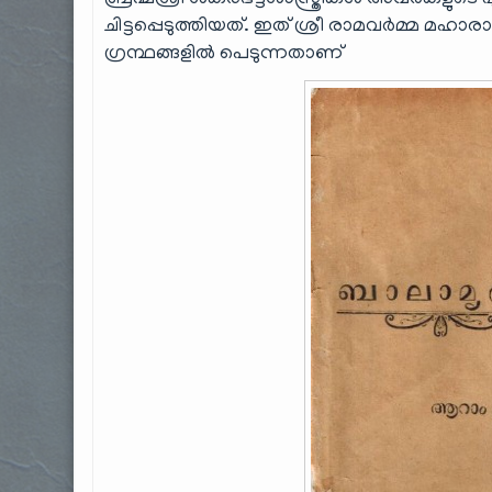
ബ്രഹ്മശ്രീ ശങ്കരഭട്ടശാസ്ത്രികൾ അവർകളുട
ചിട്ടപ്പെടുത്തിയത്. ഇത് ശ്രീ രാമവര്‍മ്മ മഹാരാ
ഗ്രന്ഥങ്ങളില്‍ പെടുന്നതാണ്