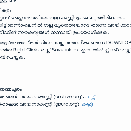
ത്തുന്നു
ണികളും
ൈസ് ചെയ്ത രേഖയിലേക്കുള്ള കണ്ണിയും കൊടുത്തിരിക്കുന്നു.
ട്ട് ഓൺലൈനിൽ നല്ല വ്യക്തതയോടെ തന്നെ വായിക്ക
ിങ് സൗകര്യങ്ങൾ നന്നായി ഉപയോഗിക്കുക.
ർക്കൈവ്.ഓർഗിൽ വലതുവശത്ത് കാണുന്ന DOWNLO
Right Click ചെയ്ത് Save link as എന്നതിൽ ക്ലിക്ക് ചെയ്ത
േവ് ചെയ്യുക.
വനന്തപുരം
ലൈൻ വായനാകണ്ണി (archive.org):
കണ്ണി
ലൈൻ വായനാകണ്ണി (gpura.org):
കണ്ണി