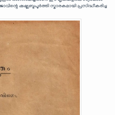
െ പുത്രൻ രംഗനാഥയ്യരാണ് ഈ കൃതികളിലെ സ്വരങ്ങള്‍
ജാവിന്റെ ഷഷ്ട്യബ്ദപൂര്‍ത്തി സ്മാരകമായി പ്രസിദ്ധീകരിച്ച