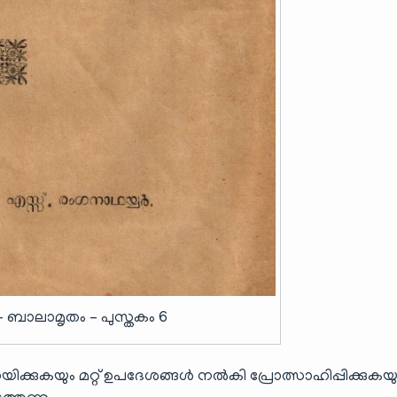
 – ബാലാമൃതം – പുസ്തകം 6
ക്കുകയും മറ്റ് ഉപദേശങ്ങൾ നൽകി പ്രോത്സാഹിപ്പിക്കുകയു