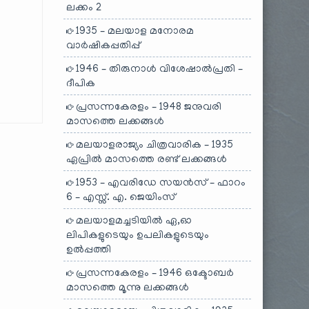
ലക്കം 2
1935 – മലയാള മനോരമ
വാർഷികപ്പതിപ്പ്
1946 – തിരുനാൾ വിശേഷാൽപ്രതി –
ദീപിക
പ്രസന്നകേരളം – 1948 ജനുവരി
മാസത്തെ ലക്കങ്ങൾ
മലയാളരാജ്യം ചിത്രവാരിക – 1935
ഏപ്രിൽ മാസത്തെ രണ്ട് ലക്കങ്ങൾ
1953 – എവരിഡേ സയൻസ് – ഫാറം
6 – എസ്സ്. എ. ജെയിംസ്
മലയാളമച്ചടിയിൽ ഏ,ഓ
ലിപികളുടെയും ഉപലികളുടെയും
ഉൽപ്പത്തി
പ്രസന്നകേരളം – 1946 ഒക്ടോബർ
മാസത്തെ മൂന്നു ലക്കങ്ങൾ