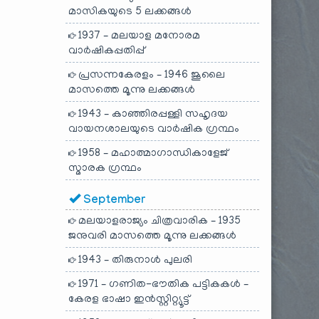
മാസികയുടെ 5 ലക്കങ്ങൾ
1937 – മലയാള മനോരമ
വാർഷികപ്പതിപ്പ്
പ്രസന്നകേരളം – 1946 ജൂലൈ
മാസത്തെ മൂന്നു ലക്കങ്ങൾ
1943 – കാഞ്ഞിരപ്പള്ളി സഹൃദയ
വായനശാലയുടെ വാർഷിക ഗ്രന്ഥം
1958 – മഹാത്മാഗാന്ധികാളേജ്
സ്മാരക ഗ്രന്ഥം
September
മലയാളരാജ്യം ചിത്രവാരിക – 1935
ജനുവരി മാസത്തെ മൂന്നു ലക്കങ്ങൾ
1943 – തിരുനാൾ പുലരി
1971 – ഗണിത-ഭൗതിക പട്ടികകൾ –
കേരള ഭാഷാ ഇൻസ്റ്റിറ്റ്യൂട്ട്