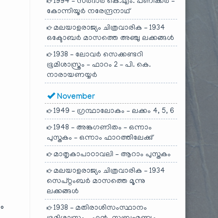
1994 – സർദാർ കെ.എം. പണിക്കർ –
കോന്നിയൂർ നരേന്ദ്രനാഥ്
മലയാളരാജ്യം ചിത്രവാരിക – 1934
ഒക്ടോബർ മാസത്തെ അഞ്ചു ലക്കങ്ങൾ
1938 – ലോവർ സെക്കണ്ടറി
ഭൂമിശാസ്ത്രം – ഫാറം 2 – പി. കെ.
നാരായണയ്യർ
November
1949 – ഗ്രന്ഥാലോകം – ലക്കം 4, 5, 6
1948 – അങ്കഗണിതം – ഒന്നാം
പുസ്തകം – ഒന്നാം ഫാറത്തിലേക്കു്
മാതൃകാപാഠാവലി – ആറാം പുസ്തകം
മലയാളരാജ്യം ചിത്രവാരിക – 1934
സെപ്റ്റംബർ മാസത്തെ മൂന്നു
ലക്കങ്ങൾ
ം
1938 – മതിരാശിസംസ്ഥാനം