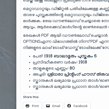
ചെയ്ത ഷിജു അലക്സിന് പ്രത്യേകം നന്ദി രേഖപ്പെടു
മെറ്റാഡാറ്റയും ഡിജിറ്റൽ പതിപ്പിലേക്കുള്ള കണ്
താഴെ പുസ്തകത്തിന്റെ മെറ്റാഡാറ്റയും ഡിജിറ്റ
ഓർക്കുക. രേഖ ഡൗൺലോഡ് ചെയ്യാതെ നേരി
ആവും. ആർക്കൈവ്.ഓർഗിന്റെ ഓൺലൈൻ റീഡ
രേഖകൾ PDF ആയി ഡൗൺലോഡ് ചെയ്യാൻ ആ
OPTIONSഎന്ന വിഭാഗത്തിൽ നിന്ന് PDF എന്നതിൽ 
നിങ്ങളുടെ ലാപ്പ് ടോപ്പ്/ഡേസ്ക് ടോപ്പിലേക്ക് സ
പേര്:
1918 ബാലാമൃതം പുസ്തകം 6
പ്രസിദ്ധീകരണ വർഷം:
1918
താളുകളുടെ എണ്ണം:
80
അച്ചടി:
ശ്രീധരാ പ്രിന്റിംഗ് ഹൗസ് തിരു
സ്കാനുകൾ ലഭ്യമായ പ്രധാന താൾ/ഓൺ
സ്കാനുകൾ ലഭ്യമായ പ്രധാന താൾ/ഓൺ
Share this:
Print
Email
Facebook