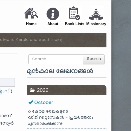
Home
About
Book Lists
Missionary
ated to Kerala and South India)
Search
Search
for
മുൻകാല ലേഖനങ്ങൾ
2022
്റണി
)
October
കേരള രേഖകളുടെ
്നാണ്
ഡിജിറ്റൈസേഷൻ – പ്രവർത്തനം
സദസ്യർ
പുനരാരംഭിക്കുന്നു