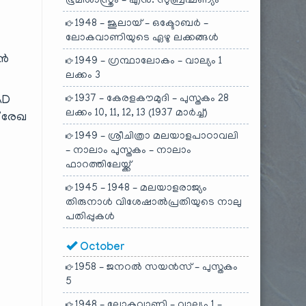
ഭൂമിശാസ്ത്രം – എൻ. സുബ്രഹ്മണ്യം
1948 – ജൂലായ് – ഒക്ടോബർ –
ലോകവാണിയുടെ ഏഴു ലക്കങ്ങൾ
ാൻ
1949 – ഗ്രന്ഥാലോകം – വാല്യം 1
ലക്കം 3
1937 – കേരളകൗമുദി – പുസ്തകം 28
AD
ലക്കം 10, 11, 12, 13 (1937 മാർച്ച്)
് രേഖ
1949 – ശ്രീചിത്രാ മലയാളപാഠാവലി
– നാലാം പുസ്തകം – നാലാം
ഫാറത്തിലേയ്ക്ക്
1945 – 1948 – മലയാളരാജ്യം
തിരുനാൾ വിശേഷാൽപ്രതിയുടെ നാലു
പതിപ്പുകൾ
October
1958 – ജനറൽ സയൻസ് – പുസ്തകം
5
1948 – ലോകവാണി – വാല്യം 1 –