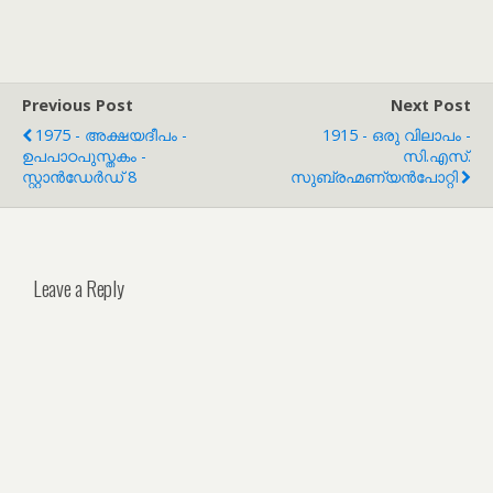
Previous Post
Next Post
1975 - അക്ഷയദീപം -
1915 - ഒരു വിലാപം -
ഉപപാഠപുസ്തകം -
സി.എസ്.
സ്റ്റാൻഡേർഡ് 8
സുബ്രഹ്മണ്യൻപോറ്റി
Leave a Reply