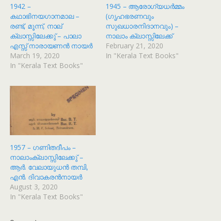
1942 –
1945 – ആരോഗ്യധർമ്മം
കഥാഭിനയഗാനമാല –
(ഗൃഹഭരണവും
രണ്ട്, മൂന്ന്, നാല്
സുഖധാരനിദാനവും) –
ക്ലാസ്സിലേക്കു് – പാലാ
നാലാം ക്ലാസ്സിലേക്ക്
എസ്സ് നാരായണൻ നായർ
February 21, 2020
March 19, 2020
In "Kerala Text Books"
In "Kerala Text Books"
1957 – ഗണിതദീപം –
നാലാംക്ലാസ്സിലേക്കു് –
ആർ. വേലായുധൻ തമ്പി,
എൻ. ദിവാകരൻനായർ
August 3, 2020
In "Kerala Text Books"