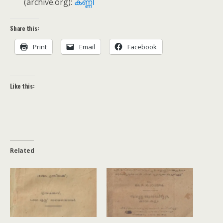
(archive.org):
കണ്ണി
Share this:
Print
Email
Facebook
Like this:
Related