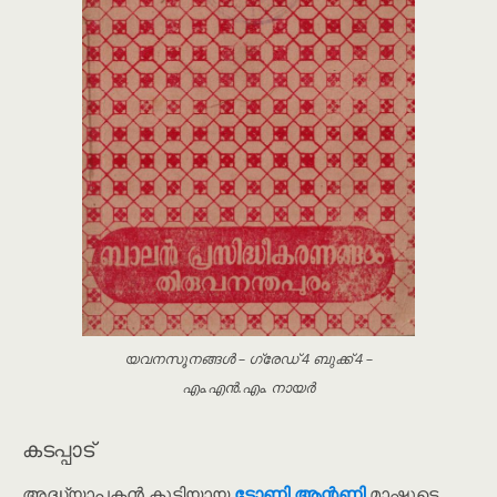
യവനസൂനങ്ങൾ – ഗ്രേഡ് 4 ബുക്ക് 4 –
എം.എൻ.എം. നായർ
കടപ്പാട്
അദ്ധ്യാപകൻ കൂടിയായ
ടോണി ആന്റണി
മാഷുടെ