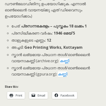
ഡൗൺലോഡിങിനു ഉപയോഗിക്കുക. എന്നാൽ
ഓൺലൈൻ വായനയ്ക്കു ഏത് ഡിവൈസും
ഉപയോഗിക്കാം)
പേര്:
പ്രസന്നകേരളം – പുസ്തകം 18 ലക്കം 1
പ്രസിദ്ധീകരണ വർഷം:
1946 മെയ് 5
താളുകളുടെ എണ്ണം:
12
അച്ചടി:
Geo Printing Works, Kottayam
സ്കാൻ ലഭ്യമായ പ്രധാന താൾ/ഓൺലൈൻ
വായനാകണ്ണി (archive.org):
കണ്ണി
സ്കാൻ ലഭ്യമായ പ്രധാന താൾ/ഓൺലൈൻ
വായനാകണ്ണി (gpura.org):
കണ്ണി
Share this:
Print
Email
Facebook