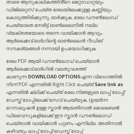
താഴെ ആനുകാലികത്തിൻ്റെ മെറ്റാഡാറ്റയും
ഡിജിറ്റൈസ് ചെയ്ത രേഖയിലേക്കുള്ള കണ്ണിയും
കൊടുത്തിരിക്കുന്നു. ഓർക്കുക. രേഖ ഡൗൺലോഡ്
ചെയ്യാതെ നേരിട്ട് ഓൺലൈനിൽ നല്ല
വ്യക്തതയോടെ തന്നെ വായിക്കാൻ ആവും.
ആർക്കൈവ്.ഓർഗിന്റെ ഓൺലൈൻ റീഡിങ്
സൗകര്യങ്ങൾ നന്നായി ഉപയോഗിക്കുക.
രേഖ PDF ആയി ഡൗൺലോഡ് ചെയ്യാൻ
ആർക്കൈവ്.ഓർഗിൽ വലതുവശത്ത്
കാണുന്ന
DOWNLOAD OPTIONS
എന്ന വിഭാഗത്തിൽ
നിന്ന് PDF എന്നതിൽ Right Click ചെയ്ത്
Save link as
എന്നതിൽ ക്ലിക്ക് ചെയ്ത് രേഖ നിങ്ങളുടെ ലാപ്പ് ടോപ്പ്/
ഡേസ്ക് ടോപ്പിലേക്ക് സേവ് ചെയ്യുക. (ഉയർന്ന
റെസലൂഷൻ ഉള്ള സ്കാൻ ആയതിനാൽ മൊബൈൽ
ഡിവൈസുകളിലേക്ക് ഈ സ്കാൻ ഡൗൺലൊഡ്
ചെയ്താൽ വായിക്കാൻ പറ്റണം എന്നില്ല. അതിനാൽ
കഴിവതും ലാപ്പ് ടോപ്പ്/ഡെസ്ക് ടോപ്പ്