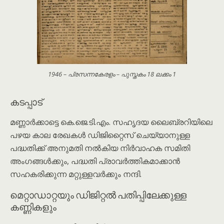
1946 – പ്രസന്നകേരളം – പുസ്തകം 18 ലക്കം 1
കടപ്പാട്
മണ്ണാർക്കാട്ടെ കെ.ജെ.ടി.എം. സഹൃദയ ലൈബ്രറിയിലെ
പഴയ കാല രേഖകൾ ഡിജിറ്റൈസ് ചെയ്യാനുള്ള
പദ്ധതിക്ക് അനുമതി നൽകിയ നിര്‍വാഹക സമിതി
അംഗങ്ങൾക്കും, പദ്ധതി പ്രാവർത്തികമാക്കാൻ
സഹകരിക്കുന്ന മറ്റുള്ളവർക്കും നന്ദി.
മെറ്റാഡാറ്റയും ഡിജിറ്റൽ പതിപ്പിലേക്കുള്ള
കണ്ണികളും