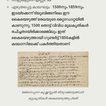
എഴുതപ്പെട്ട കാലഘട്ടം:
1500നും 1859നും
ഇടയ്ക്കെന്ന് ട്യൂബിങ്ങനിലെ ഈ
കൈയെഴുത്ത് രേഖയുടെ മെറ്റാഡാറ്റയിൽ
കാണുന്നു. 1500 തൊട്ട് വിവിധ മൂലകൃതികൾ
രചിച്ചതായിരിക്കാമെങ്കിലും ഇത്
കൈയെഴുത്തായി ഗുണ്ടർട്ട് 1850കളിൽ
കടലാസിലേക്ക് പകർത്തിയതാണ്.
ജ്ഞാനപ്പാന-കൃഷ്ണസ്തുതി-തിരുവങ്ങാട്ടഞ്ചടി-
മറ്റുകൃതികൾ-കൈയെഴുത്തുപ്രതി