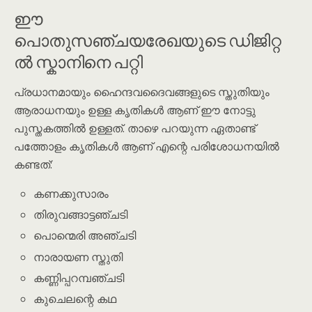
ഈ
പൊതുസഞ്ചയരേഖയുടെ ഡിജിറ്റ
ൽ സ്കാനിനെ പറ്റി
പ്രധാനമായും ഹൈന്ദവദൈവങ്ങളുടെ സ്തുതിയും
ആരാധനയും ഉള്ള കൃതികൾ ആണ് ഈ നോട്ടു
പുസ്തകത്തിൽ ഉള്ളത്. താഴെ പറയുന്ന ഏതാണ്ട്
പത്തോളം കൃതികൾ ആണ് എന്റെ പരിശോധനയിൽ
കണ്ടത്:
കണക്കുസാരം
തിരുവങ്ങാട്ടഞ്ചടി
പൊന്മെരി അഞ്ചടി
നാരായണ സ്തുതി
കണ്ണിപ്പറമ്പഞ്ചടി
കുചെലന്റെ കഥ