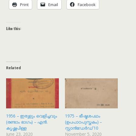
Print
Email
Facebook
Like this:
Related
1956 – ഇരുളും വെളിച്ചവും
1975 – ഭീഷ്മശപഥം
(രണ്ടാം ഭാഗം) – എൻ.
(ഉപപാഠപുസ്തകം) –
കൃഷ്ണപിള്ള
സ്റ്റാൻഡേർഡ് 10
June 23, 2020
November 5, 2020