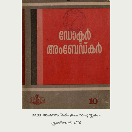
ഡോ. അംബേഡ്‌കർ – ഉപപാഠപുസ്തകം –
സ്റ്റാൻഡേർഡ് 10