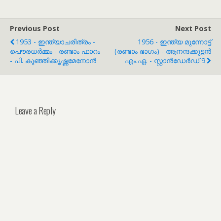
Previous Post
Next Post
1953 - ഇന്ത്യാചരിത്രം -
1956 - ഇന്ത്യ മുന്നോട്ട്
പൌരധർമ്മം - രണ്ടാം ഫാറം
(രണ്ടാം ഭാഗം) - ആനന്ദക്കുട്ടൻ
- പി. കുഞ്ഞിക്കൃഷ്ണമേനോൻ
എം.ഏ. - സ്റ്റാൻഡേർഡ് 9
Leave a Reply