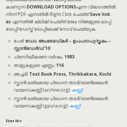
കാണുന്ന
DOWNLOAD OPTIONS
എന്ന വിഭാഗത്തിൽ
നിന്ന് PDF എന്നതിൽ Right Click ചെയ്ത്
Save link
as
എന്നതിൽ ക്ലിക്ക് ചെയ്ത് രേഖ നിങ്ങളുടെ ലാപ്പ്
ടോപ്പ്/ഡേസ്ക് ടോപ്പിലേക്ക് സേവ് ചെയ്യുക.
പേര്:
ഡോ. അംബേഡ്‌കർ – ഉപപാഠപുസ്തകം –
സ്റ്റാൻഡേർഡ് 10
പ്രസിദ്ധീകരണ വർഷം:
1983
താളുകളുടെ എണ്ണം:
116
അച്ചടി:
Text Book Press, Thrikkakara, Kochi
സ്കാൻ ലഭ്യമായ പ്രധാന താൾ/ഓൺലൈൻ
വായനാകണ്ണി (archive.org):
കണ്ണി
സ്കാൻ ലഭ്യമായ പ്രധാന താൾ/ഓൺലൈൻ
വായനാകണ്ണി (gpura.org):
കണ്ണി
Share this: