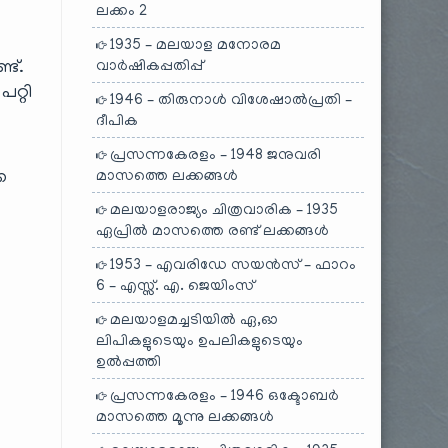
ലക്കം 2
1935 – മലയാള മനോരമ
വാർഷികപ്പതിപ്പ്
്ട്.
റ്റി
1946 – തിരുനാൾ വിശേഷാൽപ്രതി –
ദീപിക
പ്രസന്നകേരളം – 1948 ജനുവരി
മാസത്തെ ലക്കങ്ങൾ
െ
മലയാളരാജ്യം ചിത്രവാരിക – 1935
ഏപ്രിൽ മാസത്തെ രണ്ട് ലക്കങ്ങൾ
1953 – എവരിഡേ സയൻസ് – ഫാറം
6 – എസ്സ്. എ. ജെയിംസ്
മലയാളമച്ചടിയിൽ ഏ,ഓ
ലിപികളുടെയും ഉപലികളുടെയും
ഉൽപ്പത്തി
പ്രസന്നകേരളം – 1946 ഒക്ടോബർ
മാസത്തെ മൂന്നു ലക്കങ്ങൾ