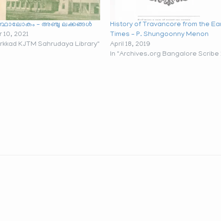
രന്ഥാലോകം – അഞ്ചു ലക്കങ്ങൾ
History of Travancore from the Ear
 10, 2021
Times – P. Shungoonny Menon
rkkad KJTM Sahrudaya Library"
April 18, 2019
In "Archives.org Bangalore Scribe 