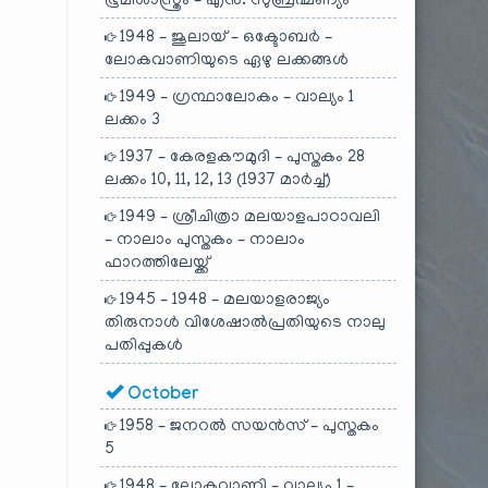
ഭൂമിശാസ്ത്രം – എൻ. സുബ്രഹ്മണ്യം
1948 – ജൂലായ് – ഒക്ടോബർ –
ലോകവാണിയുടെ ഏഴു ലക്കങ്ങൾ
1949 – ഗ്രന്ഥാലോകം – വാല്യം 1
ലക്കം 3
1937 – കേരളകൗമുദി – പുസ്തകം 28
ലക്കം 10, 11, 12, 13 (1937 മാർച്ച്)
1949 – ശ്രീചിത്രാ മലയാളപാഠാവലി
– നാലാം പുസ്തകം – നാലാം
ഫാറത്തിലേയ്ക്ക്
1945 – 1948 – മലയാളരാജ്യം
തിരുനാൾ വിശേഷാൽപ്രതിയുടെ നാലു
പതിപ്പുകൾ
October
1958 – ജനറൽ സയൻസ് – പുസ്തകം
5
1948 – ലോകവാണി – വാല്യം 1 –