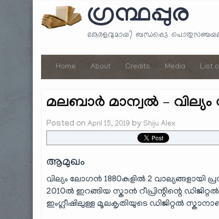
ഗ്രന്ഥപ്പുര
കേരളവുമായി ബന്ധപ്പെട്ട പൊതുസഞ്ച
Home
About
Credits
Media
List 
മലബാർ മാന്വൽ – വില്യം 
Posted on
by
April 15, 2019
Shiju Alex
ആമുഖം
വില്യം ലോഗൻ 1880കളിൽ 2 വാല്യങ്ങളായി പ്രസ
2010ൽ ഇറങ്ങിയ സ്കാൻ റീപ്രിന്റിന്റെ ഡിജിറ്റ
ഇംഗ്ലീഷിലുള്ള മൂലകൃതിയുടെ ഡിജിറ്റൽ സ്കാനാ