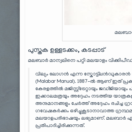
മലബാർ
പുസ്തക ഉള്ളടക്കം, കടപ്പാട്
മലബാർ മാന്വലിനെ പറ്റി മലയാളം വിക്കിപീ
വില്യം ലോഗൻ എന്ന സ്കോട്ട്ലൻഡുകാരൻ 
(Malabar Manual). 1887-ൽ ആണ് ഇത് പ്രകാശ
കേരളത്തിൽ മജിസ്റ്റ്ട്രേറ്റായും ജഡ്ജിയായു
ഇക്കാലമത്രയും അദ്ദേഹം നടത്തിയ യാത്രകള
അനുമാനങ്ങളും ചേർത്ത് അദ്ദേഹം രചിച്ച ഗ
ഗവേഷകർക്കും ഒഴിച്ചുകൂടാനാവാത്ത ഗ്രന്ഥമാ
മലയാളപരിഭാഷയും ലഭ്യമാണ്. മലബാർ എന്ന
പ്രതിപാദിച്ചിരിക്കുന്നത്.