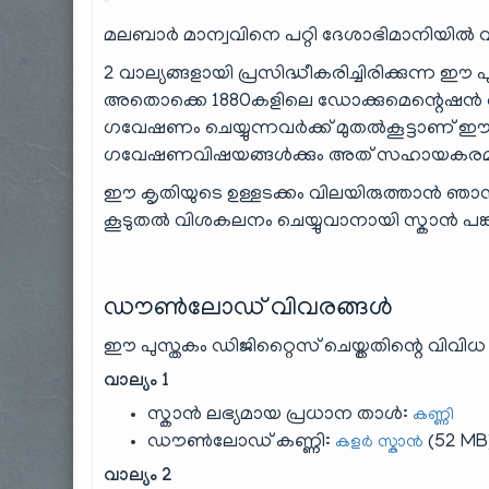
മലബാർ മാന്വവിനെ പറ്റി ദേശാഭിമാനിയിൽ 
2 വാല്യങ്ങളായി പ്രസിദ്ധീകരിച്ചിരിക്കുന്ന ഈ പുസ്ത
അതൊക്കെ 1880കളിലെ ഡോക്കുമെന്റെഷൻ ആ
ഗവേഷണം ചെയ്യുന്നവർക്ക് മുതൽകൂട്ടാണ് ഈ 
ഗവേഷണവിഷയങ്ങൾക്കും അത് സഹായകരമായ
ഈ കൃതിയുടെ ഉള്ളടക്കം വിലയിരുത്താൻ ഞാൻ ആ
കൂടുതൽ വിശകലനം ചെയ്യുവാനായി സ്കാൻ പങ്കു 
ഡൗൺലോഡ് വിവരങ്ങൾ
ഈ പുസ്തകം ഡിജിറ്റൈസ് ചെയ്തതിന്റെ വിവിധ
വാല്യം 1
സ്കാൻ ലഭ്യമായ പ്രധാന താൾ:
കണ്ണി
ഡൗൺലോഡ് കണ്ണി:
(52 MB
കളർ സ്കാൻ
വാല്യം 2