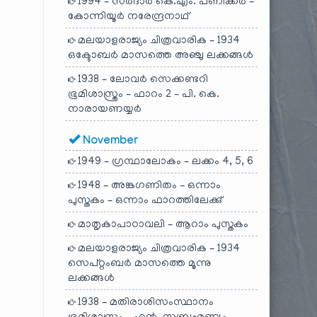
1994 – സർദാർ കെ.എം. പണിക്കർ –
കോന്നിയൂർ നരേന്ദ്രനാഥ്
മലയാളരാജ്യം ചിത്രവാരിക – 1934
ഒക്ടോബർ മാസത്തെ അഞ്ചു ലക്കങ്ങൾ
1938 – ലോവർ സെക്കണ്ടറി
ഭൂമിശാസ്ത്രം – ഫാറം 2 – പി. കെ.
നാരായണയ്യർ
November
1949 – ഗ്രന്ഥാലോകം – ലക്കം 4, 5, 6
1948 – അങ്കഗണിതം – ഒന്നാം
പുസ്തകം – ഒന്നാം ഫാറത്തിലേക്കു്
മാതൃകാപാഠാവലി – ആറാം പുസ്തകം
മലയാളരാജ്യം ചിത്രവാരിക – 1934
സെപ്റ്റംബർ മാസത്തെ മൂന്നു
ലക്കങ്ങൾ
1938 – മതിരാശിസംസ്ഥാനം