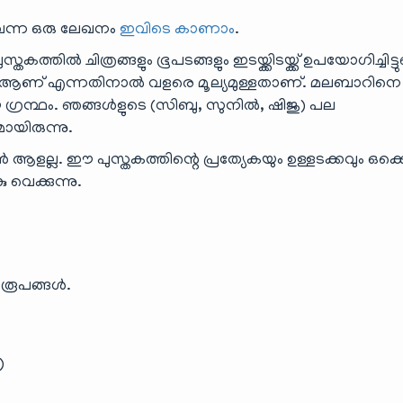
വന്ന ഒരു ലേഖനം
ഇവിടെ കാണാം
.
കത്തിൽ ചിത്രങ്ങളും ഭൂപടങ്ങളും ഇടയ്ക്കിടയ്ക്ക് ഉപയോഗിച്ചിട്ടുണ
ണ് എന്നതിനാൽ വളരെ മൂല്യമുള്ളതാണ്. മലബാറിനെ പ
ഗ്രന്ഥം. ഞങ്ങൾളുടെ (സിബു, സുനിൽ, ഷിജു) പല
ിരുന്നു.
ളല്ല. ഈ പുസ്തകത്തിന്റെ പ്രത്യേകയും ഉള്ളടക്കവും ഒക്ക
വെക്കുന്നു.
 രൂപങ്ങൾ.
)