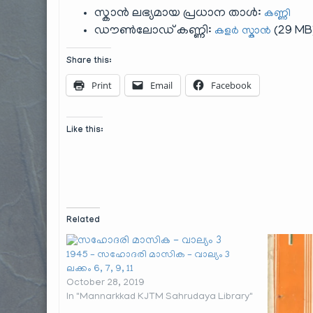
സ്കാൻ ലഭ്യമായ പ്രധാന താൾ:
കണ്ണി
ഡൗൺലോഡ് കണ്ണി:
(29 MB
കളർ സ്കാൻ
Share this:
Print
Email
Facebook
Like this:
Related
1945 – സഹോദരി മാസിക – വാല്യം 3
ലക്കം 6, 7, 9, 11
October 28, 2019
In "Mannarkkad KJTM Sahrudaya Library"