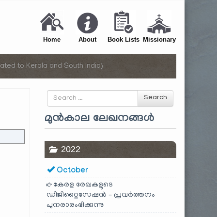
Home
About
Book Lists
Missionary
ated to Kerala and South India)
Search
Search
for
മുൻകാല ലേഖനങ്ങൾ
2022
October
കേരള രേഖകളുടെ
ഡിജിറ്റൈസേഷൻ – പ്രവർത്തനം
പുനരാരംഭിക്കുന്നു