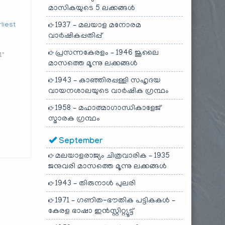
മാസികയുടെ 5 ലക്കങ്ങൾ
liest
1937 – മലയാള മനോരമ
വാർഷികപ്പതിപ്പ്
പ്രസന്നകേരളം – 1946 ജൂലൈ
1"
മാസത്തെ മൂന്നു ലക്കങ്ങൾ
1943 – കാഞ്ഞിരപ്പള്ളി സഹൃദയ
വായനശാലയുടെ വാർഷിക ഗ്രന്ഥം
1958 – മഹാത്മാഗാന്ധികാളേജ്
സ്മാരക ഗ്രന്ഥം
September
മലയാളരാജ്യം ചിത്രവാരിക – 1935
ജനുവരി മാസത്തെ മൂന്നു ലക്കങ്ങൾ
1943 – തിരുനാൾ പുലരി
1971 – ഗണിത-ഭൗതിക പട്ടികകൾ –
കേരള ഭാഷാ ഇൻസ്റ്റിറ്റ്യൂട്ട്