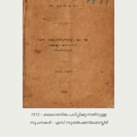
1915 – ബാലഗണിതം പഠിപ്പിക്കുന്നതിനുള്ള
സൂചനകൾ – എസ്. സുബ്രഹ്മണ്യശാസ്ത്രി