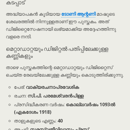
കടപ്പാട്
അദ്ധ്യാപകൻ കൂടിയായ
ടോണി ആന്റണി
മാഷുടെ
ശേഖരത്തിൽ നിന്നുള്ളതാണ് ഈ പുസ്തകം. അത്
ഡിജിറ്റൈസേഷനായി ലഭ്യമാക്കിയ അദ്ദേഹത്തിന്നു
വളരെ നന്ദി.
മെറ്റാഡാറ്റയും ഡിജിറ്റൽ പതിപ്പിലേക്കുള്ള
കണ്ണികളും
താഴെ പുസ്തകത്തിന്റെ മെറ്റാഡാറ്റയും ഡിജിറ്റൈസ്
ചെയ്ത രേഖയിലേക്കുള്ള കണ്ണിയും കൊടുത്തിരിക്കുന്നു.
പേര്:
വാക്യരചനാപ്രവേശിക
രചന:
സി.പി. പരമേശ്വരൻപിള്ള
പ്രസിദ്ധീകരണ വർഷം:
കൊല്ലവർഷം 1093ൽ
(ഏകദേശം 1918)
താളുകളുടെ എണ്ണം:
40
അച്ചടി:
സരസ്വതീവിലാസം പ്രസ്സ്,