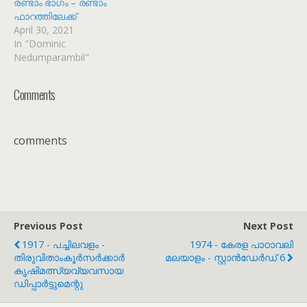
രണ്ടാം ഭാഗം – രണ്ടാം
ഫാറത്തിലേക്ക്
April 30, 2021
In "Dominic
Nedumparambil"
Comments
comments
Previous Post
Next Post
1917 - പച്ചിലവളം -
1974 - കേരള പാഠാവലി
തിരുവിതാംകൂർസർക്കാർ
മലയാളം - സ്റ്റാൻഡേർഡ് 6
കൃഷിമത്സ്യവ്യവസായ
ഡിപ്പാർട്ടുമെന്റു