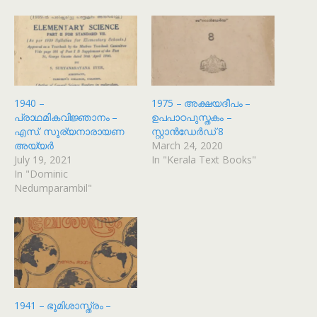
1940 –
1975 – അക്ഷയദീപം –
പ്രാഥമികവിജ്ഞാനം –
ഉപപാഠപുസ്തകം –
എസ്. സൂര്യനാരായണ
സ്റ്റാൻഡേർഡ് 8
അയ്യർ
March 24, 2020
July 19, 2021
In "Kerala Text Books"
In "Dominic
Nedumparambil"
1941 – ഭൂമിശാസ്ത്രം –