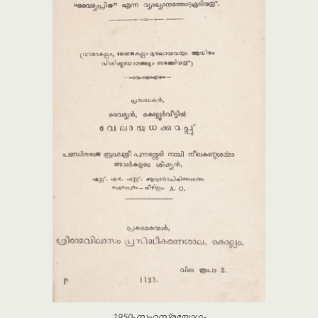
1950-സഹസ്രയോഗം