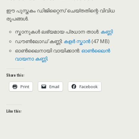
ഈ പുസ്തകം ഡിജിറ്റൈസ് ചെയ്തതിന്റെ വിവിധ
രൂപങ്ങൾ.
സ്കാനുകൾ ലഭ്യമായ പ്രധാന താൾ:
കണ്ണി
ഡൗൺലോഡ് കണ്ണി:
കളർ സ്കാൻ
(47 MB)
ഓൺലൈനായി വായിക്കാൻ:
ഓൺലൈൻ
വായനാ കണ്ണി
.
Share this:
Print
Email
Facebook
Like this: