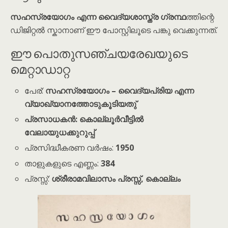
സഹസ്രയോഗം എന്ന വൈദ്യശാസ്ത്ര ഗ്രന്ഥ
ത്തിന്റെ
ഡിജിറ്റൽ സ്കാനാണ് ഈ പോസ്റ്റിലൂടെ പങ്കു വെക്കുന്നത്.
ഈ പൊതുസഞ്ചയരേഖയുടെ
മെറ്റാഡാറ്റ
പേര്:
സഹസ്രയോഗം – വൈദ്യപ്രിയ എന്ന
വ്യാഖ്യാനത്തോടുകൂടിയതു്
പ്രസാധകൻ: കൊല്ലൂർവീട്ടിൽ
വേലായുധക്കുറുപ്പ്
പ്രസിദ്ധീകരണ വർഷം:
1950
താളുകളുടെ എണ്ണം:
384
പ്രസ്സ്:
ശ്രീരാമവിലാസം പ്രസ്സ്, കൊല്ലം