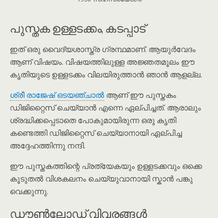
പുസ്തക ഉള്ളടക്കം, കടപ്പാട്
ഇത് ഒരു വൈദ്യശാസ്ത്ര ഗ്രന്ഥമാണ്. ആയുർവേദം
ആണ് വിഷയം. വിഷയത്തിലുള്ള അജ്ഞതമൂലം ഈ
കൃതിയുടെ ഉള്ളടക്കം വിലയിരുത്താൻ ഞാൻ ആളല്ല.
ശ്രീ രാജേഷ് ഒടയഞ്ചാൽ
ആണ് ഈ പുസ്തകം
ഡിജിറ്റൈസ് ചെയ്യാൻ എന്നെ ഏല്പിച്ചത്. ആരാലും
ശ്രദ്ധിക്കപ്പെടാതെ പോകുമായിരുന്ന ഒരു കൃതി
കണ്ടെത്തി ഡിജിറ്റൈസ് ചെയ്യാനായി ഏല്പിച്ച
അദ്ദേഹത്തിന്നു നന്ദി.
ഈ പുസ്തകത്തിന്റെ പ്രത്യേകയും ഉള്ളടക്കവും ഒക്കെ
കൂടുതൽ വിശകലനം ചെയ്യുവാനായി സ്കാൻ പങ്കു
വെക്കുന്നു.
ഡൗൺലോഡ് വിവരങ്ങൾ