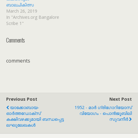
ബാലചികിത്സ
March 26, 2019
In "Archives.org Bangalore
Scribe 1"
Comments
comments
Previous Post
Next Post
യാക്കോബായ-
1952 - മാർ ഗ്രിഗോറിയോസ്
ഓർത്തഡോക്സ്
വിയോഗം - പൊൻജൂബിലി
കക്ഷിവഴക്കുമായി ബന്ധപ്പെട്ട
സുവനീർ
ലഘുലേഖകൾ