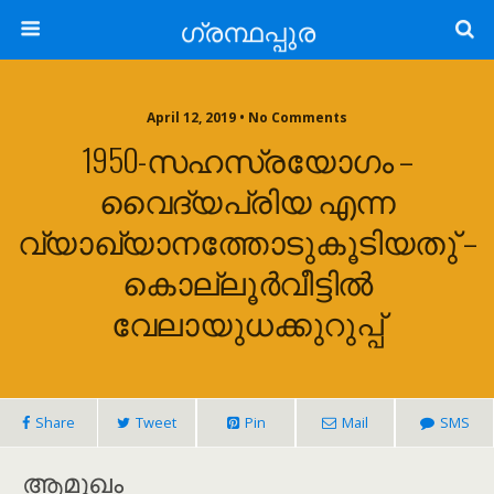
ഗ്രന്ഥപ്പുര
April 12, 2019 • No Comments
1950-സഹസ്രയോഗം –
വൈദ്യപ്രിയ എന്ന
വ്യാഖ്യാനത്തോടുകൂടിയതു് –
കൊല്ലൂർവീട്ടിൽ
വേലായുധക്കുറുപ്പ്
Share
Tweet
Pin
Mail
SMS
ആമുഖം