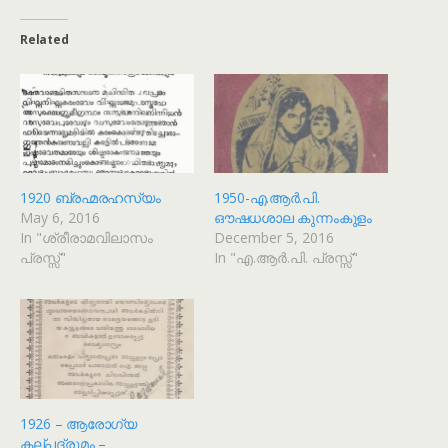
Related
1920 ബ്രഹ്മരഹസ്യം
1950-എ.ആർ.പി.
May 6, 2016
ഔഷധശാല കുന്നംകുളം
In "ശ്രീരാമവിലാസം
December 5, 2016
പ്രസ്സ്"
In "എ.ആർ.പി. പ്രസ്സ്"
1926 – ആരോഗ്യ
കല്പദ്രുമം –