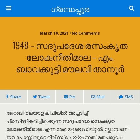
ഗ്രന്ഥപ്പുര
March 10, 2021 • No Comments
1948 – സദുപദേശ രസംകൃത
ലോകനീതിമാല – എം.
ബാവക്കുട്ടി മൗലവി താനൂർ
Share
Tweet
Pin
Mail
SMS
അറബി-മലയാള ലിപിയിൽ അച്ചടിച്ച്
പ്രസിദ്ധീകരിച്ചിരിക്കുന്ന
സദുപദേശ രസംകൃത
ലോകനീതിമാല
എന്ന രേഖയുടെ ഡിജിറ്റൽ സ്കാനാണ്
ഈ പോസ്റ്റിലൂടെ റിലീസ് ചെയ്യുന്നത്. മതപരുവും