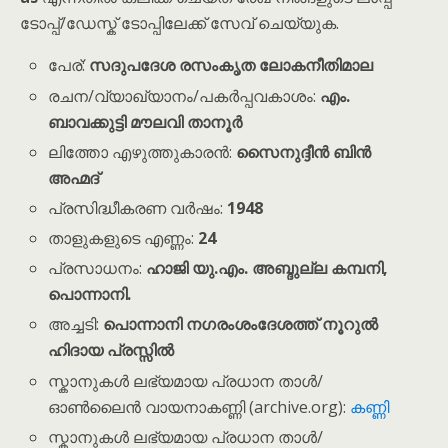
ടോപ്പ്/ഡേസ്ക് ടോപ്പിലേക്ക് സേവ് ചെയ്യുക.
പേര്:
സദുപദേശ രസംകൃത ലോകനീതിമാല
രചന/വ്യാഖ്യാനം/പകർപ്പവകാശം:
എം.
ബാവക്കുട്ടി മൗലവി താനൂർ
ലിത്തോ എഴുത്തുകാരൻ:
സൈനുദ്ദീൻ ബിൻ
അഹ്മദ്
പ്രസിദ്ധീകരണ വർഷം:
1948
താളുകളുടെ എണ്ണം:
24
പ്രസാധനം:
ഹാജി യു.എം. അബ്ദുല്ല കമ്പനി,
പൊന്നാനി.
അച്ചടി:
പൊന്നാനി നഗരംശംദേശത്ത് നൂറുൽ
ഹിദായ പ്രസ്സിൽ
സ്കാനുകൾ ലഭ്യമായ പ്രധാന താൾ/
ഓൺലൈൻ വായനാകണ്ണി (archive.org):
കണ്ണി
സ്കാനുകൾ ലഭ്യമായ പ്രധാന താൾ/