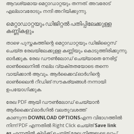
ആവശ്യമായ മെറ്റാഡാറ്റയും തന്നത്. അവരോട്
എല്ലാവരോടും നന്ദി അറിയിക്കുന്നു.
മെറ്റാഡാറ്റയും ഡിജിറ്റൽ പതിപ്പിലേക്കുള്ള
കണ്ണികളും
താഴെ പുസ്തകത്തിന്റെ മെറ്റാഡാറ്റയും ഡിജിറ്റൈസ്
ചെയ്ത രേഖയിലേക്കുള്ള കണ്ണിയും കൊടുത്തിരിക്കുന്നു.
ഓർക്കുക. രേഖ ഡൗൺലോഡ് ചെയ്യാതെ നേരിട്ട്
ഓൺലൈനിൽ നല്ല വ്യക്തതയോടെ തന്നെ
വായിക്കാൻ ആവും. ആർക്കൈവ്.ഓർഗിന്റെ
ഓൺലൈൻ റീഡിങ് സൗകര്യങ്ങൾ നന്നായി
ഉപയോഗിക്കുക.
രേഖ PDF ആയി ഡൗൺലോഡ് ചെയ്യാൻ
ആർക്കൈവ്.ഓർഗിൽ വലതുവശത്ത്
കാണുന്ന
DOWNLOAD OPTIONS
എന്ന വിഭാഗത്തിൽ
നിന്ന് PDF എന്നതിൽ Right Click ചെയ്ത്
Save link
as
എന്നതിൽ ക്ലിക്ക് ചെയ്ത് രേഖ നിങ്ങളുടെ ലാപ്പ്