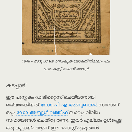
1948 – സദുപദേശ രസംകൃത ലോകനീതിമാല – എം.
ബാവക്കുട്ടി മൗലവി താനൂർ
കടപ്പാട്
ഈ പുസ്തകം ഡിജിറ്റൈസ് ചെയ്യാനായി
ലഭ്യമാക്കിയത്,
ഡോ. പി. എ. അബൂബക്കർ
സാറാണ്.
ഒപ്പം
ഡോ: അബ്ദുൾ ലത്തീഫ്
സാറും വിവിധ
സഹായങ്ങൾ ചെയ്തു തന്നു. ഇവർ എല്ലാം ഉൾപ്പെട്ട
ഒരു കൂട്ടായ്മ ആണ് ഈ പോസ്റ്റ് എഴുതാൻ