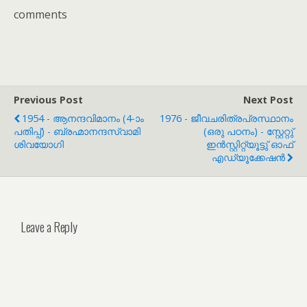
comments
Previous Post
Next Post
1954 - ആനന്ദവിമാനം (4-ാം
1976 - ജീവചരിത്രപ്രസ്ഥാനം
പതിപ്പ്) - ബ്രഹ്മാനന്ദസ്വാമി
(ഒരു പഠനം) - സ്റ്റേറ്റു്
ശിവയോഗി
ഇൻസ്റ്റിറ്റ്യൂട്ടു് ഓഫ്
എഡ്യൂക്കേഷൻ
Leave a Reply