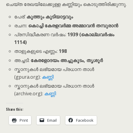
ചെയ്ത രേഖയിലേക്കുള്ള കണ്ണിയും കൊടുത്തിരിക്കുന്നു.
പേര്:
കൂത്തും കൂടിയാട്ടവും
രചന:
കൊച്ചി കേരളവർമ്മ അമ്മാവൻ തമ്പുരാൻ
പ്രസിദ്ധീകരണ വർഷം:
1939 (കൊല്ലവർഷം
1114)
താളുകളുടെ എണ്ണം:
198
അച്ചടി:
കേരളോദയം അച്ചുകൂടം, തൃശൂർ
സ്കാനുകൾ ലഭ്യമായ പ്രധാന താൾ
(gpura.org):
കണ്ണി
സ്കാനുകൾ ലഭ്യമായ പ്രധാന താൾ
(archive.org):
കണ്ണി
Share this:
Print
Email
Facebook