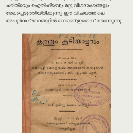
ചരിത്രവും ഐതിഹ്യവും മറ്റു വിശദാംശങ്ങളും
രേഖപ്പെടുത്തിയിരിക്കുന്നു. ഈ വിഷയത്തിലെ
അപൂർവഗ്രന്ഥങ്ങളിൽ ഒന്നാണ് ഇതെന്ന് തോന്നുന്നു.