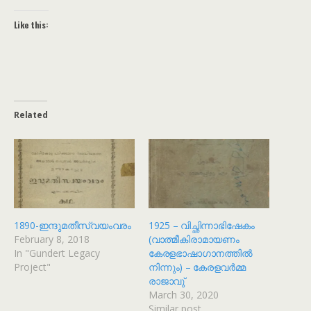
Like this:
Related
1890-ഇന്ദുമതീസ്വയംവരം
1925 – വിച്ഛിന്നാഭിഷേകം
February 8, 2018
(വാത്മീകിരാമായണം
In "Gundert Legacy
കേരളഭാഷാഗാനത്തിൽ
Project"
നിന്നും) – കേരളവർമ്മ
രാജാവു്
March 30, 2020
Similar post