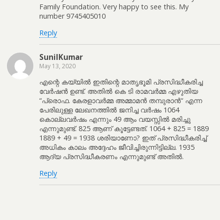
Family Foundation. Very happy to see this. My
number 9745405010
Reply
SunilKumar
May 13, 2020
എന്റെ കയ്യിൽ ഇതിന്റെ മാതൃഭൂമി പ്രസിദ്ധീകരിച്ച
വേർഷൻ ഉണ്ട്. അതിൽ കെ ടി രാമവർമ്മ എഴുതിയ
“പ്രൊഫ. കേരളാവർമ്മ അമ്മാമൻ തമ്പുരാൻ“ എന്ന
പേരിലുള്ള ലേഖനത്തിൽ ജനിച്ച വർഷം 1064
കൊല്ലവർഷം എന്നും 49 ആം വയസ്സിൽ മരിച്ചു
എന്നുമുണ്ട്. 825 ആണ് കൂട്ടേണ്ടത്. 1064 + 825 = 1889
1889 + 49 = 1938 ശരിയാണോ? ഇത് പ്രസിദ്ധീകരിച്ച്
അധികം കാലം അദ്ദേഹം ജീവിച്ചിരുന്നിട്ടില്ല. 1935
ആദ്യ പ്രസിദ്ധീകരണം എന്നുമുണ്ട് അതിൽ.
Reply