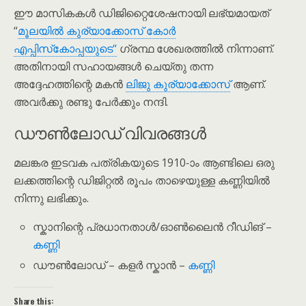
ഈ മാസികകൾ ഡിജിറ്റൈശേഷനായി ലഭ്യമായത്
“
മൂലയില്‍ കുര്യാക്കോസ് കോര്‍
എപ്പിസ്‌കോപ്പയുടെ“
ഗ്രന്ഥ ശേഖരത്തിൽ നിന്നാണ്.
അതിനായി സഹായങ്ങൾ ചെയ്തു തന്ന
അദ്ദേഹത്തിന്റെ മകൻ
ലിജു കുര്യാക്കോസ്
ആണ്.
അവർക്കു രണ്ടു പേർക്കും നന്ദി.
ഡൗൺലോഡ് വിവരങ്ങൾ
മലങ്കര ഇടവക പത്രികയുടെ 1910-ാം ആണ്ടിലെ ഒരു
ലക്കത്തിന്റെ ഡിജിറ്റൽ രൂപം താഴെയുള്ള കണ്ണിയിൽ
നിന്നു ലഭിക്കും.
സ്കാനിന്റെ പ്രധാനതാൾ/ഓൺലൈൻ റീഡിങ് –
കണ്ണി
ഡൗൺലോഡ് – കളർ സ്കാൻ –
കണ്ണി
Share this: