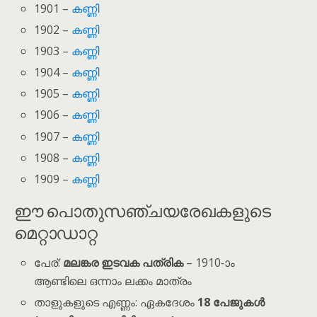
1901 –
കണ്ണി
1902 –
കണ്ണി
1903 –
കണ്ണി
1904 –
കണ്ണി
1905 –
കണ്ണി
1906 –
കണ്ണി
1907 –
കണ്ണി
1908 –
കണ്ണി
1909 –
കണ്ണി
ഈ പൊതുസഞ്ചയരേഖകളുടെ
മെറ്റാഡാറ്റ
പേര്:
മലങ്കര ഇടവക പത്രിക
– 1910-ാം
ആണ്ടിലെ ഒന്നാം ലക്കം മാത്രം
താളുകളുടെ എണ്ണം: ഏകദേശം
18 പേജുകൾ