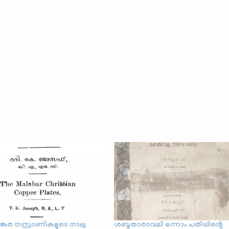
ലങ്കര നസ്രാണികളുടെ നാലു
ശബ്ദതാരാവലി ഒന്നാം പതിപ്പിൻ്റെ