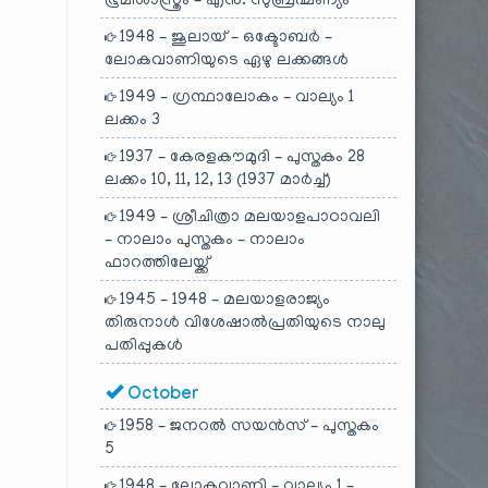
ഭൂമിശാസ്ത്രം – എൻ. സുബ്രഹ്മണ്യം
1948 – ജൂലായ് – ഒക്ടോബർ –
ലോകവാണിയുടെ ഏഴു ലക്കങ്ങൾ
1949 – ഗ്രന്ഥാലോകം – വാല്യം 1
ലക്കം 3
1937 – കേരളകൗമുദി – പുസ്തകം 28
ലക്കം 10, 11, 12, 13 (1937 മാർച്ച്)
1949 – ശ്രീചിത്രാ മലയാളപാഠാവലി
– നാലാം പുസ്തകം – നാലാം
ഫാറത്തിലേയ്ക്ക്
1945 – 1948 – മലയാളരാജ്യം
തിരുനാൾ വിശേഷാൽപ്രതിയുടെ നാലു
പതിപ്പുകൾ
October
1958 – ജനറൽ സയൻസ് – പുസ്തകം
5
1948 – ലോകവാണി – വാല്യം 1 –