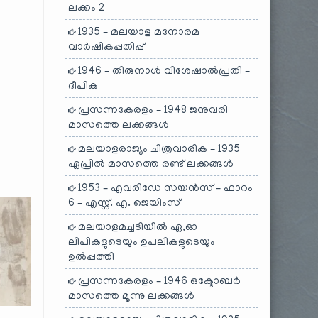
ലക്കം 2
1935 – മലയാള മനോരമ
വാർഷികപ്പതിപ്പ്
1946 – തിരുനാൾ വിശേഷാൽപ്രതി –
ദീപിക
പ്രസന്നകേരളം – 1948 ജനുവരി
മാസത്തെ ലക്കങ്ങൾ
മലയാളരാജ്യം ചിത്രവാരിക – 1935
ഏപ്രിൽ മാസത്തെ രണ്ട് ലക്കങ്ങൾ
1953 – എവരിഡേ സയൻസ് – ഫാറം
6 – എസ്സ്. എ. ജെയിംസ്
മലയാളമച്ചടിയിൽ ഏ,ഓ
ലിപികളുടെയും ഉപലികളുടെയും
ഉൽപ്പത്തി
പ്രസന്നകേരളം – 1946 ഒക്ടോബർ
മാസത്തെ മൂന്നു ലക്കങ്ങൾ