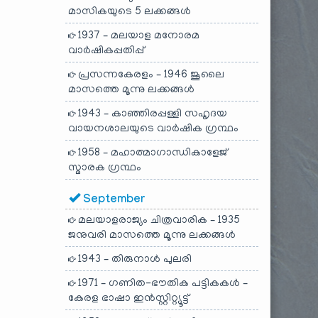
മാസികയുടെ 5 ലക്കങ്ങൾ
1937 – മലയാള മനോരമ
വാർഷികപ്പതിപ്പ്
പ്രസന്നകേരളം – 1946 ജൂലൈ
മാസത്തെ മൂന്നു ലക്കങ്ങൾ
1943 – കാഞ്ഞിരപ്പള്ളി സഹൃദയ
വായനശാലയുടെ വാർഷിക ഗ്രന്ഥം
1958 – മഹാത്മാഗാന്ധികാളേജ്
സ്മാരക ഗ്രന്ഥം
September
മലയാളരാജ്യം ചിത്രവാരിക – 1935
ജനുവരി മാസത്തെ മൂന്നു ലക്കങ്ങൾ
1943 – തിരുനാൾ പുലരി
1971 – ഗണിത-ഭൗതിക പട്ടികകൾ –
കേരള ഭാഷാ ഇൻസ്റ്റിറ്റ്യൂട്ട്