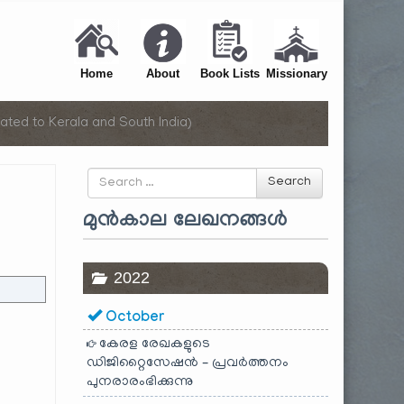
Home
About
Book Lists
Missionary
ated to Kerala and South India)
Search
Search
for
മുൻകാല ലേഖനങ്ങൾ
2022
October
കേരള രേഖകളുടെ
ഡിജിറ്റൈസേഷൻ – പ്രവർത്തനം
പുനരാരംഭിക്കുന്നു