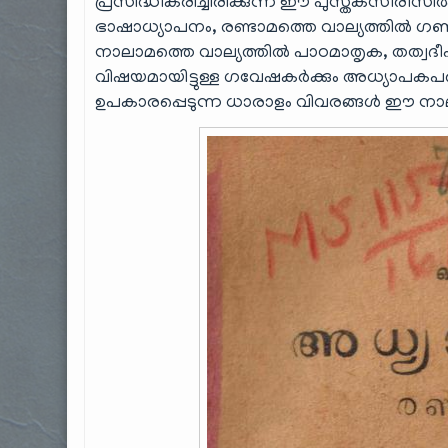
പ്രസിദ്ധീകരിച്ചിരിക്കുന്ന ഈ പുസ്തകസീരീസ
ഭാഷാധ്യാപനം, രണ്ടാമത്തെ വാല്യത്തിൽ ഗണി
നാലാമത്തെ വാല്യത്തിൽ പാഠമാതൃക, തത്വദീ
വിഷയമായിട്ടുള്ള ഗവേഷകർക്കും അധ്യാപകപര
ഉപകാരപ്പെടുന്ന ധാരാളം വിവരങ്ങൾ ഈ നാലു വ