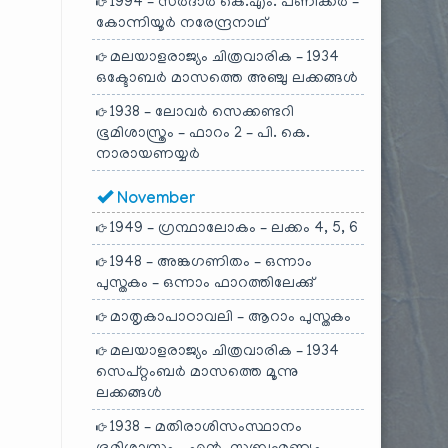
1994 – സർദാർ കെ.എം. പണിക്കർ –
കോന്നിയൂർ നരേന്ദ്രനാഥ്
മലയാളരാജ്യം ചിത്രവാരിക – 1934
ഒക്ടോബർ മാസത്തെ അഞ്ചു ലക്കങ്ങൾ
1938 – ലോവർ സെക്കണ്ടറി
ഭൂമിശാസ്ത്രം – ഫാറം 2 – പി. കെ.
നാരായണയ്യർ
November
1949 – ഗ്രന്ഥാലോകം – ലക്കം 4, 5, 6
1948 – അങ്കഗണിതം – ഒന്നാം
പുസ്തകം – ഒന്നാം ഫാറത്തിലേക്കു്
മാതൃകാപാഠാവലി – ആറാം പുസ്തകം
മലയാളരാജ്യം ചിത്രവാരിക – 1934
സെപ്റ്റംബർ മാസത്തെ മൂന്നു
ലക്കങ്ങൾ
1938 – മതിരാശിസംസ്ഥാനം