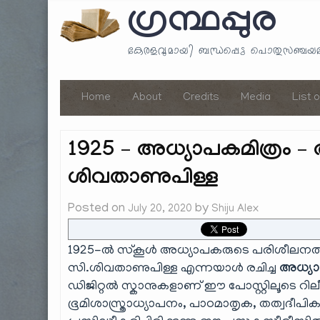
ഗ്രന്ഥപ്പുര
കേരളവുമായി ബന്ധപ്പെട്ട പൊതുസഞ്ച
Home
About
Credits
Media
List 
1925 – അധ്യാപകമിത്രം – 
ശിവതാണുപിള്ള
Posted on
by
July 20, 2020
Shiju Alex
1925-ൽ സ്കൂൾ അധ്യാപകരുടെ പരിശീലനത്തി
സി.ശിവതാണുപിള്ള എന്നയാൾ രചിച്ച
അധ്യാപ
ഡിജിറ്റൽ സ്കാനുകളാണ് ഈ പോസ്റ്റിലൂടെ റി
ഭൂമിശാസ്ത്രാധ്യാപനം, പാഠമാതൃക, തത്വദീപി