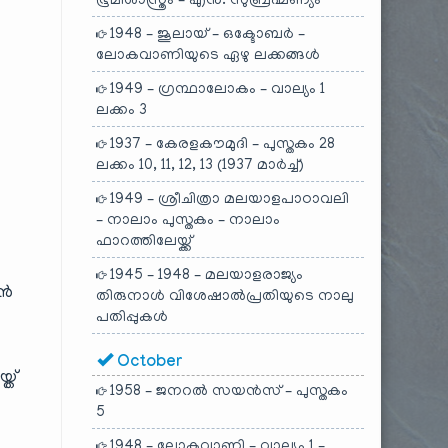
ഭൂമിശാസ്ത്രം – എൻ. സുബ്രഹ്മണ്യം
1948 – ജൂലായ് – ഒക്ടോബർ –
ലോകവാണിയുടെ ഏഴു ലക്കങ്ങൾ
1949 – ഗ്രന്ഥാലോകം – വാല്യം 1
ലക്കം 3
1937 – കേരളകൗമുദി – പുസ്തകം 28
ലക്കം 10, 11, 12, 13 (1937 മാർച്ച്)
1949 – ശ്രീചിത്രാ മലയാളപാഠാവലി
– നാലാം പുസ്തകം – നാലാം
ഫാറത്തിലേയ്ക്ക്
1945 – 1948 – മലയാളരാജ്യം
ാൻ
തിരുനാൾ വിശേഷാൽപ്രതിയുടെ നാലു
പതിപ്പുകൾ
October
്ത്
1958 – ജനറൽ സയൻസ് – പുസ്തകം
5
1948 – ലോകവാണി – വാല്യം 1 –