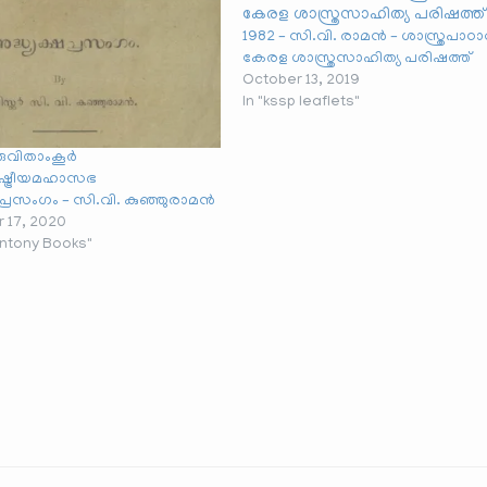
1982 – സി.വി. രാമൻ – ശാസ്ത്രപാഠാ
കേരള ശാസ്ത്രസാഹിത്യ പരിഷത്ത്
October 13, 2019
In "kssp leaflets"
രുവിതാംകൂർ
ട്രീയമഹാസഭ
ഷപ്രസംഗം – സി.വി. കുഞ്ഞുരാമൻ
 17, 2020
Antony Books"