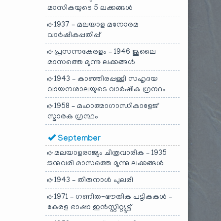
മാസികയുടെ 5 ലക്കങ്ങൾ
1937 – മലയാള മനോരമ
വാർഷികപ്പതിപ്പ്
പ്രസന്നകേരളം – 1946 ജൂലൈ
മാസത്തെ മൂന്നു ലക്കങ്ങൾ
1943 – കാഞ്ഞിരപ്പള്ളി സഹൃദയ
വായനശാലയുടെ വാർഷിക ഗ്രന്ഥം
1958 – മഹാത്മാഗാന്ധികാളേജ്
സ്മാരക ഗ്രന്ഥം
September
മലയാളരാജ്യം ചിത്രവാരിക – 1935
ജനുവരി മാസത്തെ മൂന്നു ലക്കങ്ങൾ
1943 – തിരുനാൾ പുലരി
1971 – ഗണിത-ഭൗതിക പട്ടികകൾ –
കേരള ഭാഷാ ഇൻസ്റ്റിറ്റ്യൂട്ട്