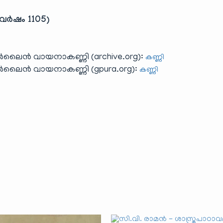
വർഷം 1105)
ലൈൻ വായനാകണ്ണി (archive.org):
കണ്ണി
ലൈൻ വായനാകണ്ണി (gpura.org):
കണ്ണി