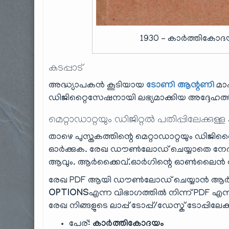
1930 – കാർത്തികോദയം
കടപ്പാട്
അദ്ധ്യാപകൻ കൂടിയായ
ടോണി ആന്റണി
മാ
ഡിജിറ്റൈസേഷനായി ലഭ്യമാക്കിയ അദ്ദേഹത്തി
മെറ്റാഡാറ്റയും ഡിജിറ്റൽ പതിപ്പിലേക്കുള്ള
താഴെ പുസ്തകത്തിന്റെ മെറ്റാഡാറ്റയും ഡിജിറ്റ
ഓർക്കുക. രേഖ ഡൗൺലോഡ് ചെയ്യാതെ നേരി
ആവും. ആർക്കൈവ്.ഓർഗിന്റെ ഓൺലൈൻ റീഡ
രേഖ PDF ആയി ഡൗൺലോഡ് ചെയ്യാൻ ആർക
OPTIONS
എന്ന വിഭാഗത്തിൽ നിന്ന് PDF എന്ന
രേഖ നിങ്ങളുടെ ലാപ്പ് ടോപ്പ്/ഡേസ്ക് ടോപ്പിലേക
പേര്:
കാർത്തികോദയം