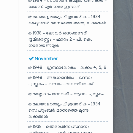
1994 – സർദാർ കെ.എം. പണിക്കർ –
കോന്നിയൂർ നരേന്ദ്രനാഥ്
മലയാളരാജ്യം ചിത്രവാരിക – 1934
ഒക്ടോബർ മാസത്തെ അഞ്ചു ലക്കങ്ങൾ
1938 – ലോവർ സെക്കണ്ടറി
ഭൂമിശാസ്ത്രം – ഫാറം 2 – പി. കെ.
നാരായണയ്യർ
November
1949 – ഗ്രന്ഥാലോകം – ലക്കം 4, 5, 6
1948 – അങ്കഗണിതം – ഒന്നാം
പുസ്തകം – ഒന്നാം ഫാറത്തിലേക്കു്
മാതൃകാപാഠാവലി – ആറാം പുസ്തകം
മലയാളരാജ്യം ചിത്രവാരിക – 1934
സെപ്റ്റംബർ മാസത്തെ മൂന്നു
ലക്കങ്ങൾ
1938 – മതിരാശിസംസ്ഥാനം