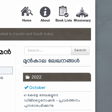
Home
About
Book Lists
Missionary
ated to Kerala and South India)
Search
ാമൻ
Search
for
മുൻകാല ലേഖനങ്ങൾ
2022
ടെ
October
കേരള രേഖകളുടെ
ഡിജിറ്റൈസേഷൻ – പ്രവർത്തനം
പുനരാരംഭിക്കുന്നു