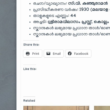
രചന/വ്യാഖ്യാനം:
സി.വി. കുഞ്ഞുരാമൻ
പ്രസിദ്ധീകരണ വർഷം:
1930 (മലയാള 
താളുകളുടെ എണ്ണം:
44
അച്ചടി:
ശ്രീരാമവിലാസം
പ്രസ്സ്, കൊല്ലം
സ്കാനുകൾ ലഭ്യമായ പ്രധാന താൾ/ഓൺ
സ്കാനുകൾ ലഭ്യമായ പ്രധാന താൾ/ഓൺ
Share this:
Print
Email
Facebook
Like this:
Related