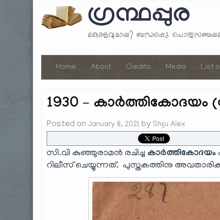
ഗ്രന്ഥപ്പുര
കേരളവുമായി ബന്ധപ്പെട്ട പൊതുസഞ്ച
Home
About
Credits
Media
List 
1930 – കാർത്തികോദയം (ന
Posted on
by
January 8, 2021
Shiju Alex
സി.വി കുഞ്ഞുരാമൻ രചിച്ച
കാർത്തികോദയം
റിലീസ് ചെയ്യുന്നത്. പുസ്തകത്തിനു അവതാരിക