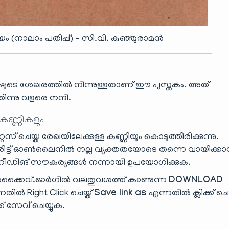
 (നാലാം പതിപ്പ്) – സി.വി. കുഞ്ഞുരാമൻ
ഷുടെ ശേഖരത്തിൽ നിന്നുള്ളതാണ് ഈ പുസ്തകം. അത്
ന്നു വളരെ നന്ദി.
 കണ്ണികളും
ൈസ് ചെയ്ത രേഖയിലേക്കുള്ള കണ്ണിയും കൊടുത്തിരിക്കുന്നു.
ട്ട് ഓൺലൈനിൽ നല്ല വ്യക്തതയോടെ തന്നെ വായിക്ക
ിങ് സൗകര്യങ്ങൾ നന്നായി ഉപയോഗിക്കുക.
്കൈവ്.ഓർഗിൽ വലതുവശത്ത് കാണുന്ന
DOWNLOAD
തിൽ Right Click ചെയ്ത്
Save link as
എന്നതിൽ ക്ലിക്ക് ചെയ
്ക് സേവ് ചെയ്യുക.