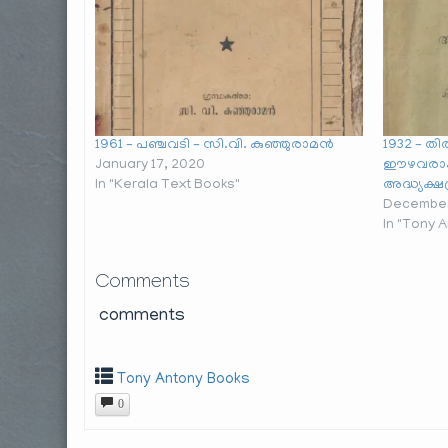
1961 – പഞ്ചവടി – സി.വി. കുഞ്ഞുരാമൻ
1932 – തി
January 17, 2020
ഈഴവരാഷ്
In "Kerala Text Books"
അദ്ധ്യക്
December
In "Tony 
Comments
comments
Tony Antony Books
0