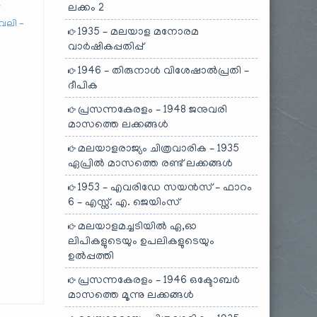
ലക്കം 2
വലി –
1935 – മലയാള മനോരമ
വാർഷികപ്പതിപ്പ്
1946 – തിരുനാൾ വിശേഷാൽപ്രതി –
ദീപിക
പ്രസന്നകേരളം – 1948 ജനുവരി
മാസത്തെ ലക്കങ്ങൾ
മലയാളരാജ്യം ചിത്രവാരിക – 1935
ഏപ്രിൽ മാസത്തെ രണ്ട് ലക്കങ്ങൾ
1953 – എവരിഡേ സയൻസ് – ഫാറം
6 – എസ്സ്. എ. ജെയിംസ്
മലയാളമച്ചടിയിൽ ഏ,ഓ
ലിപികളുടെയും ഉപലികളുടെയും
ഉൽപ്പത്തി
പ്രസന്നകേരളം – 1946 ഒക്ടോബർ
മാസത്തെ മൂന്നു ലക്കങ്ങൾ