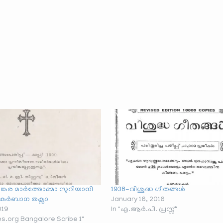
ലങ്കര മാർത്തോമ്മാ സുറിയാനി
1938-വിശുദ്ധ ഗീതങ്ങൾ
കുർബാന തക്സാ
January 16, 2016
019
In "എ.ആർ.പി. പ്രസ്സ്"
ves.org Bangalore Scribe 1"