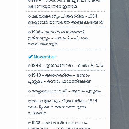
1994 – സർദാർ കെ.എം. പണിക്കർ –
കോന്നിയൂർ നരേന്ദ്രനാഥ്
മലയാളരാജ്യം ചിത്രവാരിക – 1934
ഒക്ടോബർ മാസത്തെ അഞ്ചു ലക്കങ്ങൾ
1938 – ലോവർ സെക്കണ്ടറി
ഭൂമിശാസ്ത്രം – ഫാറം 2 – പി. കെ.
നാരായണയ്യർ
November
1949 – ഗ്രന്ഥാലോകം – ലക്കം 4, 5, 6
1948 – അങ്കഗണിതം – ഒന്നാം
പുസ്തകം – ഒന്നാം ഫാറത്തിലേക്കു്
മാതൃകാപാഠാവലി – ആറാം പുസ്തകം
മലയാളരാജ്യം ചിത്രവാരിക – 1934
സെപ്റ്റംബർ മാസത്തെ മൂന്നു
ലക്കങ്ങൾ
1938 – മതിരാശിസംസ്ഥാനം