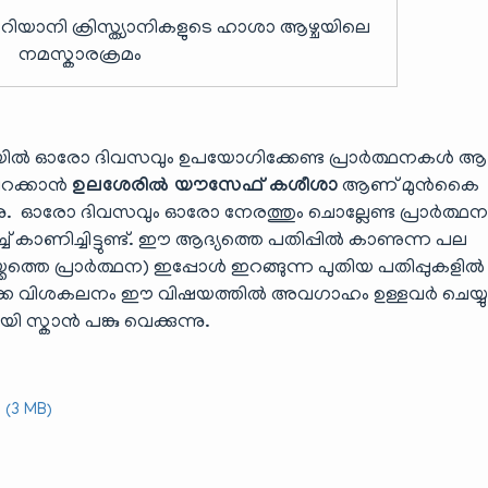
റിയാനി ക്രിസ്ത്യാനികളുടെ ഹാശാ ആഴ്ചയിലെ
നമസ്കാരക്രമം
്ചയിൽ ഓരോ ദിവസവും ഉപയോഗിക്കേണ്ട പ്രാർത്ഥനകൾ 
തിറക്കാൻ
ഉലശേരിൽ യൗസേഫ് കശീശാ
ആണ് മുൻകൈ
കുന്നു. ഓരോ ദിവസവും ഓരോ നേരത്തും ചൊല്ലേണ്ട പ്രാർത്
ച്ച് കാണിച്ചിട്ടുണ്ട്. ഈ ആദ്യത്തെ പതിപ്പിൽ കാണുന്ന പല
യ്ക്കത്തെ പ്രാർത്ഥന) ഇപ്പോൾ ഇറങ്ങുന്ന പുതിയ പതിപ്പുകളിൽ
്ളടക്ക വിശകലനം ഈ വിഷയത്തിൽ അവഗാഹം ഉള്ളവർ ചെയ്യു
്കാൻ പങ്കു വെക്കുന്നു.
(3 MB)