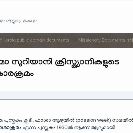
Skip
to
യരേഖകളുടെ ശേഖരം
content
of Kerala public domain documents
Missionary Documents (rel
ാ സുറിയാനി ക്രിസ്ത്യാനികളുടെ
ാരക്രമം
രു പുസ്തകം കൂടി. ഹാശാ ആഴ്ചയിൽ (passion week) സഭയി
ശാക്രമം
എന്ന പുസ്തകം 1930ൽ ആണ് ആദ്യമായി