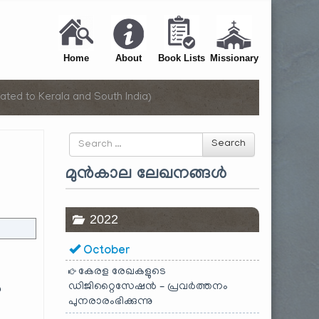
Home
About
Book Lists
Missionary
ated to Kerala and South India)
Search
Search
for
മുൻകാല ലേഖനങ്ങൾ
2022
October
കേരള രേഖകളുടെ
ഡിജിറ്റൈസേഷൻ – പ്രവർത്തനം
ൽ
പുനരാരംഭിക്കുന്നു