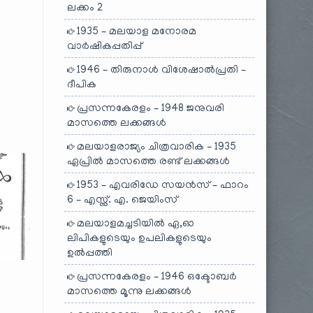
ലക്കം 2
1935 – മലയാള മനോരമ
വാർഷികപ്പതിപ്പ്
1946 – തിരുനാൾ വിശേഷാൽപ്രതി –
ദീപിക
പ്രസന്നകേരളം – 1948 ജനുവരി
മാസത്തെ ലക്കങ്ങൾ
മലയാളരാജ്യം ചിത്രവാരിക – 1935
ഏപ്രിൽ മാസത്തെ രണ്ട് ലക്കങ്ങൾ
1953 – എവരിഡേ സയൻസ് – ഫാറം
6 – എസ്സ്. എ. ജെയിംസ്
മലയാളമച്ചടിയിൽ ഏ,ഓ
ലിപികളുടെയും ഉപലികളുടെയും
ഉൽപ്പത്തി
പ്രസന്നകേരളം – 1946 ഒക്ടോബർ
മാസത്തെ മൂന്നു ലക്കങ്ങൾ