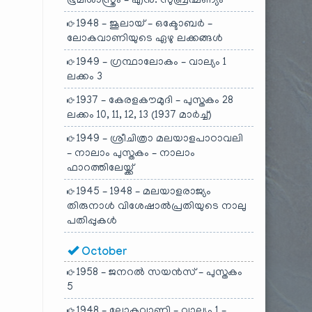
ഭൂമിശാസ്ത്രം – എൻ. സുബ്രഹ്മണ്യം
1948 – ജൂലായ് – ഒക്ടോബർ –
ലോകവാണിയുടെ ഏഴു ലക്കങ്ങൾ
1949 – ഗ്രന്ഥാലോകം – വാല്യം 1
ലക്കം 3
1937 – കേരളകൗമുദി – പുസ്തകം 28
ലക്കം 10, 11, 12, 13 (1937 മാർച്ച്)
1949 – ശ്രീചിത്രാ മലയാളപാഠാവലി
– നാലാം പുസ്തകം – നാലാം
ഫാറത്തിലേയ്ക്ക്
1945 – 1948 – മലയാളരാജ്യം
തിരുനാൾ വിശേഷാൽപ്രതിയുടെ നാലു
പതിപ്പുകൾ
October
1958 – ജനറൽ സയൻസ് – പുസ്തകം
5
1948 – ലോകവാണി – വാല്യം 1 –