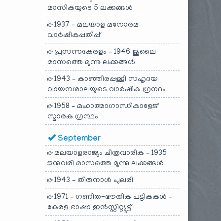
മാസികയുടെ 5 ലക്കങ്ങൾ
1937 – മലയാള മനോരമ
വാർഷികപ്പതിപ്പ്
പ്രസന്നകേരളം – 1946 ജൂലൈ
മാസത്തെ മൂന്നു ലക്കങ്ങൾ
1943 – കാഞ്ഞിരപ്പള്ളി സഹൃദയ
വായനശാലയുടെ വാർഷിക ഗ്രന്ഥം
1958 – മഹാത്മാഗാന്ധികാളേജ്
സ്മാരക ഗ്രന്ഥം
September
മലയാളരാജ്യം ചിത്രവാരിക – 1935
ജനുവരി മാസത്തെ മൂന്നു ലക്കങ്ങൾ
1943 – തിരുനാൾ പുലരി
1971 – ഗണിത-ഭൗതിക പട്ടികകൾ –
കേരള ഭാഷാ ഇൻസ്റ്റിറ്റ്യൂട്ട്