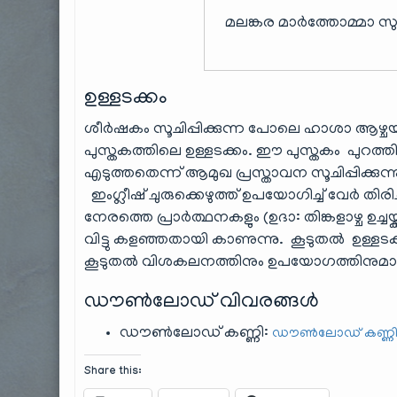
മലങ്കര മാർത്തോമ്മാ സു
ഉള്ളടക്കം
ശീർഷകം സൂചിപ്പിക്കുന്ന പോലെ ഹാശാ ആഴ
പുസ്തകത്തിലെ ഉള്ളടക്കം. ഈ പുസ്തകം പുറത്
എടുത്തതെന്ന് ആമുഖ പ്രസ്താവന സൂചിപ്പിക്
ഇംഗ്ലീഷ് ചുരുക്കെഴുത്ത് ഉപയോഗിച്ച് വേർ തിരി
നേരത്തെ പ്രാർത്ഥനകളും (ഉദാ: തിങ്കളാഴ്ച ഉച്ച
വിട്ടു കളഞ്ഞതായി കാണുന്നു. കൂടുതൽ ഉള
കൂടുതൽ വിശകലനത്തിനും ഉപയോഗത്തിനുമായി സ
ഡൗൺലോഡ് വിവരങ്ങൾ
ഡൗൺലോഡ് കണ്ണി:
ഡൗൺലോഡ് കണ്ണി 
Share this: