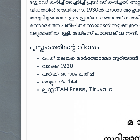
ക്രോഡീകരിച്ച് അച്ചടിച്ച് പ്രസിദ്ധീകരിച്
വിധത്തിൽ ആയിരുന്നു. 1930ൽ ഹാശാ ആഴ്ചയി
അച്ചടിച്ചതൊടെ ഈ പ്രാർത്ഥനകൾക്ക് സഭയിൽ അ
ഒന്നാമത്തെ പതിപ്പ് തന്നെയാണ് നമുക്ക് ഈ 
ലഭ്യമാക്കിയ
ശ്രീ. ജയിംസ് പാറമേലിനു
നന്ദി
പുസ്തകത്തിന്റെ വിവരം
പേര്:
മലങ്കര മാർത്തോമ്മാ സുറിയാനി 
വർഷം:
1930
പതിപ്പ്:
ഒന്നാം പതിപ്പ്
താളുകൾ:
144
പ്രസ്സ്:
TAM Press, Tiruvalla