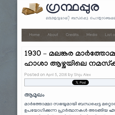
ഗ്രന്ഥപ്പുര
കേരളവുമായി ബന്ധപ്പെട്ട പൊതുസഞ്ച
Home
About
Credits
Media
List 
1930 – മലങ്കര മാർത്തോമ്മ
ഹാശാ ആഴ്ചയിലെ നമസ്ക
Posted on
by
April 5, 2016
Shiju Alex
ആമുഖം
മാർത്തോമ്മാ സഭയുമായി ബന്ധപ്പെട്ട മറ്റൊ
ഉപയോഗിക്കുന്ന പ്രാർത്ഥനകൾ അടങ്ങിയ
ഹാ