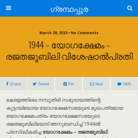
ഗ്രന്ഥപ്പുര
March 28, 2020 • No Comments
1944 – യോഗക്ഷേമം –
രജതജൂബിലി വിശേഷാൽപ്രതി
Share
Tweet
Pin
Mail
SMS
കേരളത്തിലെ നമ്പൂതിരി സമുദായത്തിന്റെ
കൂട്ടായ്മയായ യോഗക്ഷേമസഭയുടെ മുഖപത്രമായ
യോഗക്ഷേമപത്രം യോഗക്ഷേമസഭയുടെ
രജതജൂബിലിയോട് അനുബന്ധിച്ച് 1944ൽ
പ്രസിദ്ധീകരിച്ച
യോഗക്ഷേമം – രജതജൂബിലി