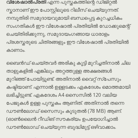
വിശേഷാൽപ്രതി
എന്ന പുസ്തകത്തിന്റെ ഡിജിറ്റൽ
സ്കാനാണ് ഈ പോസ്റ്റിലൂടെ റിലീസ് ചെയ്യുന്നത്.
നമ്പൂതിരി സമുദായവുമായി ബന്ധപ്പെട്ട കുറച്ചധികം
സംഗതികൾ ഈ വിശേഷാൽ പ്രതിയിൽ ഡോക്കുമെന്റ്
ചെയ്തിരിക്കുന്നു, സമുദായംഗങ്ങായ ധാരാളം
പ്രശസ്തരുടെ ചിത്രങ്ങളും ഈ വിശേഷാൽ പ്രതിയിൽ
കാണാം.
ബൈൻഡ് ചെയ്തവർ അരികു കൂട്ടി മുറിച്ചതിനാൽ ചില
താളുകളിൽ എങ്കിലും അറ്റത്തുള്ള അക്ഷരങ്ങൾ
മുറിഞ്ഞ് പോയിട്ടൂണ്ട്. അതിനാൽ വൈറ്റ് സ്പേസും
കഷ്ടിയാണ്. എന്നാൽ ഉള്ളടക്കം ഏകദേശം മൊത്തമായി
ലഭിച്ചിട്ടുണ്ട്. ഏകദേശം A4 സൈസിൽ 120 വലിയ
പേജുകൾ ഉള്ള പുസ്തകം ആണിത്. അതിനാൽ തന്നെ
ഡൗൺലോഡ് സൈസും കൂടുതൽ (78 MB) ആണ്.
(ഓൺലൈൻ റീഡിങ് സൗകര്യം ഉപയോഗിച്ചാൽ
ഡൗൺലോഡ് ചെയ്യുന്ന ബുദ്ധിമുട്ട് ഒഴിവാക്കാം.