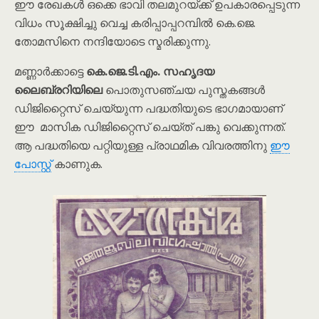
ഈ രേഖകൾ ഒക്കെ ഭാവി തലമുറയ്ക്ക് ഉപകാരപ്പെടുന്ന
വിധം സൂക്ഷിച്ചു വെച്ച കരിപ്പാപ്പറമ്പിൽ കെ.ജെ.
തോമസിനെ നന്ദിയോടെ സ്മരിക്കുന്നു.
മണ്ണാർക്കാട്ടെ
കെ.ജെ.ടി.എം. സഹൃദയ
ലൈബ്രറിയിലെ
പൊതുസഞ്ചയ പുസ്തകങ്ങൾ
ഡിജിറ്റൈസ് ചെയ്യുന്ന പദ്ധതിയുടെ ഭാഗമായാണ്
ഈ മാസിക ഡിജിറ്റൈസ് ചെയ്ത് പങ്കു വെക്കുന്നത്.
ആ പദ്ധതിയെ പറ്റിയുള്ള പ്രാഥമിക വിവരത്തിനു
ഈ
പോസ്റ്റ്
കാണുക.