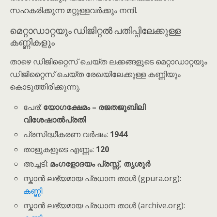
സഹകരിക്കുന്ന മറ്റുള്ളവർക്കും നന്ദി.
മെറ്റാഡാറ്റയും ഡിജിറ്റൽ പതിപ്പിലേക്കുള്ള
കണ്ണികളും
താഴെ ഡിജിറ്റൈസ് ചെയ്ത ലക്കങ്ങളുടെ മെറ്റാഡാറ്റയും
ഡിജിറ്റൈസ് ചെയ്ത രേഖയിലേക്കുള്ള കണ്ണിയും
കൊടുത്തിരിക്കുന്നു.
പേര്:
യോഗക്ഷേമം – രജതജൂബിലി
വിശേഷാൽപ്രതി
പ്രസിദ്ധീകരണ വർഷം:
1944
താളുകളുടെ എണ്ണം:
120
അച്ചടി:
മംഗളോദയം പ്രസ്സ്, തൃശൂർ
സ്കാൻ ലഭ്യമായ പ്രധാന താൾ (gpura.org):
കണ്ണി
സ്കാൻ ലഭ്യമായ പ്രധാന താൾ (archive.org):