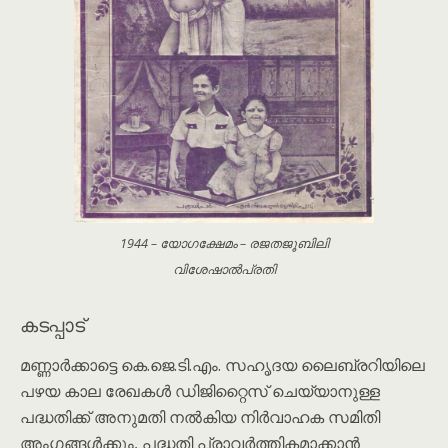
1944 – യോഗക്ഷേമം – രജതജൂബിലി
വിശേഷാൽപ്രതി
കടപ്പാട്
മണ്ണാർക്കാട്ടെ കെ.ജെ.ടി.എം. സഹൃദയ ലൈബ്രറിയിലെ
പഴയ കാല രേഖകൾ ഡിജിറ്റൈസ് ചെയ്യാനുള്ള
പദ്ധതിക്ക് അനുമതി നൽകിയ നിര്‍വാഹക സമിതി
അംഗങ്ങൾക്കും, പദ്ധതി പ്രാവർത്തികമാക്കാൻ