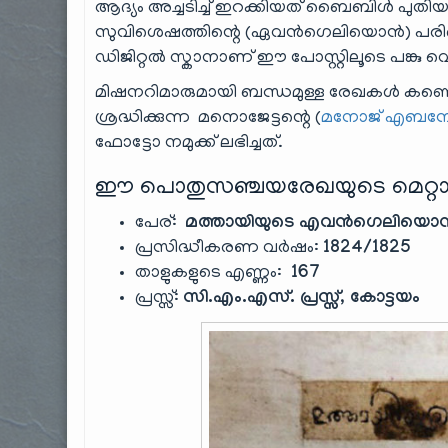
ആദ്യം അച്ചടിച്ച് ഇറക്കിയത് ബൈബിൾ പുതി
സുവിശെഷത്തിന്റെ (ഏവൻഗെലിയൊൻ)‌ പരി
ഡിജിറ്റൽ സ്കാനാണ് ഈ പോസ്റ്റിലൂടെ പങ്കു വെക
മിഷനറിമാരുമായി ബന്ധമുള്ള രേഖകൾ കണ്ടെടുക
ശ്രദ്ധിക്കുന്ന മനൊജേട്ടന്റെ (
മനോജ് എബന
ഫോട്ടോ നമുക്ക് ലഭിച്ചത്.
ഈ പൊതുസഞ്ചയരേഖയുടെ മെറ്റാ
പേര്:
മത്തായിയുടെ എവൻഗെലിയൊ
പ്രസിദ്ധീകരണ വർഷം:
1824/1825
താളുകളുടെ എണ്ണം:
167
പ്രസ്സ്:
സി.എം.എസ്. പ്രസ്സ്, കോട്ടയം