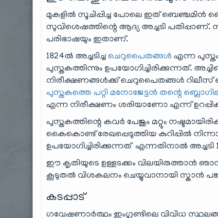
മുകളിൽ സൂചിപ്പിച്ച പോലെ ഇത് ബെഞ്ചമിൻ ബ
സുവിശെഷത്തിന്റെ ആദ്യ അച്ചടി പതിപ്പാണ്. നമ
പരിഭാഷയും ഇതാണ്.
1824ൽ അച്ചടിച്ച
ചെറുപൈതങ്ങൾ
എന്ന പുസ്
പുസ്തകത്തിന്നും ഉപയോഗിച്ചിരിക്കുന്നത്. അച്
നിരീക്ഷണങ്ങൾക്ക് ചെറുപൈതങ്ങൾ റിലീസ് 
പുസ്തകത്തെ പറ്റി മനോജേട്ടൻ തന്റെ ബ്ലൊഗില
എന്ന നിരീക്ഷണം ശരിയാണോ എന്ന് ഉറപ്പിക്ക
പുസ്തകത്തിന്റെ കവർ പേജും മറ്റും നഷ്ടമായിര
കൈകൊണ്ട് രേഖപ്പെടുത്തിയ കുറിപ്പിൽ നിന്നാ
ഉപയോഗിച്ചിരിക്കുന്നത് എന്നതിനാൽ അച്ചടി 
ഈ കൃതിയുടെ ഉള്ളടക്കം വിലയിരുത്താൻ ഞാൻ ആ
കൂടുതൽ വിശകലനം ചെയ്യുവാനായി സ്കാൻ പങ്കു 
കടപ്പാട്
ഗവേഷണാർത്ഥം ഇംഗ്ലണ്ടിലെ വിവിധ സ്ഥലങ