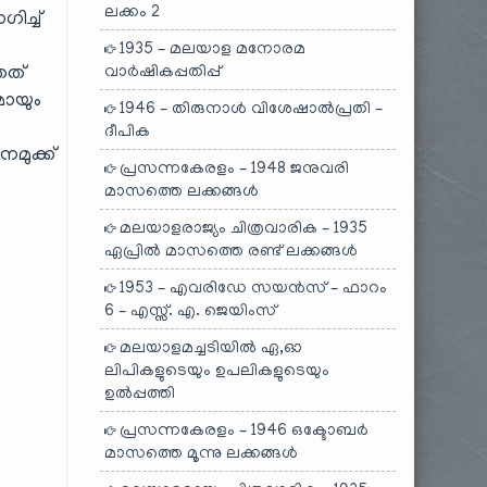
ലക്കം 2
ിച്ച്
1935 – മലയാള മനോരമ
തത്
വാർഷികപ്പതിപ്പ്
ായും
1946 – തിരുനാൾ വിശേഷാൽപ്രതി –
ദീപിക
മുക്ക്
പ്രസന്നകേരളം – 1948 ജനുവരി
മാസത്തെ ലക്കങ്ങൾ
മലയാളരാജ്യം ചിത്രവാരിക – 1935
ഏപ്രിൽ മാസത്തെ രണ്ട് ലക്കങ്ങൾ
1953 – എവരിഡേ സയൻസ് – ഫാറം
6 – എസ്സ്. എ. ജെയിംസ്
മലയാളമച്ചടിയിൽ ഏ,ഓ
ലിപികളുടെയും ഉപലികളുടെയും
ഉൽപ്പത്തി
പ്രസന്നകേരളം – 1946 ഒക്ടോബർ
മാസത്തെ മൂന്നു ലക്കങ്ങൾ