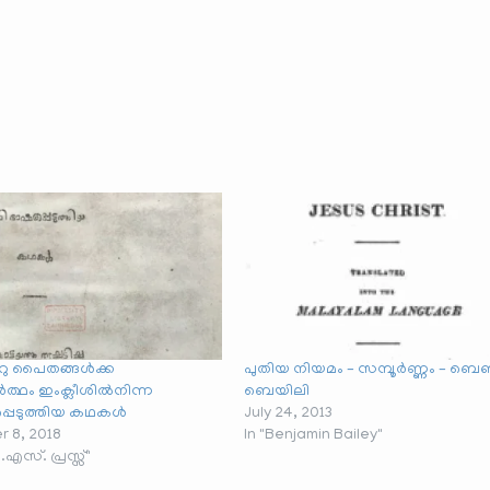
െറു പൈതങ്ങൾക്ക
പുതിയ നിയമം – സമ്പൂർണ്ണം – ബെ
്ഥം ഇംക്ലീശിൽനിന്ന
ബെയിലി
്പെടുത്തിയ കഥകൾ
July 24, 2013
 8, 2018
In "Benjamin Bailey"
എസ്. പ്രസ്സ്"