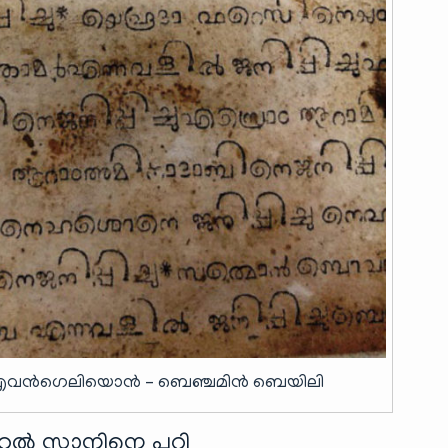
ടെ എവൻഗെലിയൊൻ – ബെഞ്ചമിൻ ബെയിലി
 സ്കാനിനെ പറ്റി