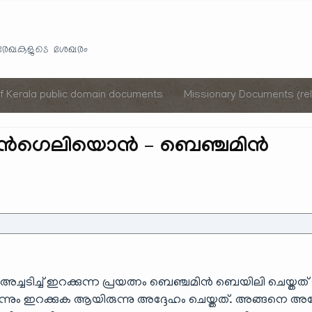
Skip
to
യരേഖകളുടെ ശേഖരം
content
of Kerala public domain documents
Missionary Documents (rel
എവൻഗെലിയൊൻ – ബെഞ്ചമിൻ
ചടിച്ച് ഇറക്കുന്ന പ്രയത്നം ബെഞ്ചമിൻ ബെയിലി ചെയ്തത് 
ോന്നും ഇറക്കുക ആയിരുന്നു അദ്ദേഹം ചെയ്തത്. അങ്ങനെ അദ