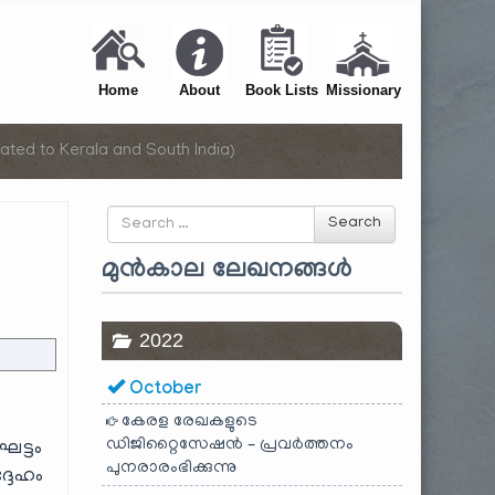
Home
About
Book Lists
Missionary
ated to Kerala and South India)
Search
Search
for
മുൻകാല ലേഖനങ്ങൾ
2022
October
കേരള രേഖകളുടെ
ഡിജിറ്റൈസേഷൻ – പ്രവർത്തനം
ഘട്ടം
പുനരാരംഭിക്കുന്നു
്ദേഹം