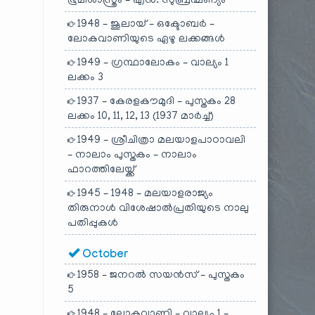
ഭൂമിശാസ്ത്രം – എൻ. സുബ്രഹ്മണ്യം
1948 – ജൂലായ് – ഒക്ടോബർ –
ലോകവാണിയുടെ ഏഴു ലക്കങ്ങൾ
1949 – ഗ്രന്ഥാലോകം – വാല്യം 1
ലക്കം 3
1937 – കേരളകൗമുദി – പുസ്തകം 28
ലക്കം 10, 11, 12, 13 (1937 മാർച്ച്)
1949 – ശ്രീചിത്രാ മലയാളപാഠാവലി
– നാലാം പുസ്തകം – നാലാം
ഫാറത്തിലേയ്ക്ക്
1945 – 1948 – മലയാളരാജ്യം
തിരുനാൾ വിശേഷാൽപ്രതിയുടെ നാലു
പതിപ്പുകൾ
October
1958 – ജനറൽ സയൻസ് – പുസ്തകം
5
1948 – ലോകവാണി – വാല്യം 1 –