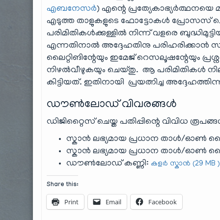
എബനേസർ
) എന്റെ പ്രത്യേകാഭ്യർത്ഥനയെ മാ
എടുത്ത താളുകളുടെ ഫോട്ടോകൾ പ്രോസസ് ചെയ്
പരിമിതികൾക്കുള്ളിൽ നിന്ന് വളരെ ബുദ്ധിമുട്
എന്നതിനാൽ അദ്ദേഹതിനു പരിഹരിക്കാൻ സാധ
ലൈറ്റിങിന്റേയും ഇമേജ് റെസലൂഷന്റേയും പ്രശ്
നിഴൽവീഴുകയും ചെയ്തു. ആ പരിമിതികൾ നിലനി
കിട്ടിയത്. ഇതിനായി പ്രയത്നിച്ച അദ്ദേഹത്തിന്ന
ഡൗൺലോഡ് വിവരങ്ങൾ
ഡിജിറ്റൈസ് ചെയ്ത പതിപ്പിന്റെ വിവിധ രൂപങ്ങ
സ്കാൻ ലഭ്യമായ പ്രധാന താൾ/ഓൺ ലൈൻ
സ്കാൻ ലഭ്യമായ പ്രധാന താൾ/ഓൺ ലൈ
ഡൗൺലോഡ് കണ്ണി:
കളർ സ്കാൻ (29 MB 
Share this:
Print
Email
Facebook