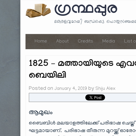
ഗ്രന്ഥപ്പുര
കേരളവുമായി ബന്ധപ്പെട്ട പൊതുസഞ്ച
Home
About
Credits
Media
List 
1825 – മത്തായിയുടെ 
ബെയിലി
Posted on
by
January 4, 2019
Shiju Alex
ആമുഖം
ബൈബിൾ മലയാളത്തിലേക്ക് പരിഭാഷ ചെയ്ത് അച്
ഘട്ടമായാണ്. പരിഭാഷ തീരുന്ന മുറയ്ക്ക് ഓര