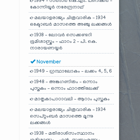
1994 – സർദാർ കെ.എം. പണിക്കർ –
കോന്നിയൂർ നരേന്ദ്രനാഥ്
മലയാളരാജ്യം ചിത്രവാരിക – 1934
ഒക്ടോബർ മാസത്തെ അഞ്ചു ലക്കങ്ങൾ
1938 – ലോവർ സെക്കണ്ടറി
ഭൂമിശാസ്ത്രം – ഫാറം 2 – പി. കെ.
നാരായണയ്യർ
November
1949 – ഗ്രന്ഥാലോകം – ലക്കം 4, 5, 6
1948 – അങ്കഗണിതം – ഒന്നാം
പുസ്തകം – ഒന്നാം ഫാറത്തിലേക്കു്
മാതൃകാപാഠാവലി – ആറാം പുസ്തകം
മലയാളരാജ്യം ചിത്രവാരിക – 1934
സെപ്റ്റംബർ മാസത്തെ മൂന്നു
ലക്കങ്ങൾ
1938 – മതിരാശിസംസ്ഥാനം