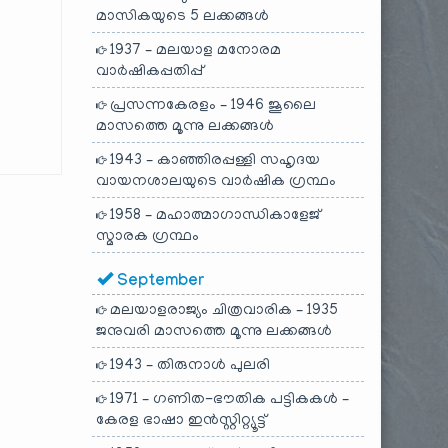
മാസികയുടെ 5 ലക്കങ്ങൾ
1937 – മലയാള മനോരമ
വാർഷികപ്പതിപ്പ്
പ്രസന്നകേരളം – 1946 ജൂലൈ
മാസത്തെ മൂന്നു ലക്കങ്ങൾ
1943 – കാഞ്ഞിരപ്പള്ളി സഹൃദയ
വായനശാലയുടെ വാർഷിക ഗ്രന്ഥം
1958 – മഹാത്മാഗാന്ധികാളേജ്
സ്മാരക ഗ്രന്ഥം
September
മലയാളരാജ്യം ചിത്രവാരിക – 1935
ജനുവരി മാസത്തെ മൂന്നു ലക്കങ്ങൾ
1943 – തിരുനാൾ പുലരി
1971 – ഗണിത-ഭൗതിക പട്ടികകൾ –
കേരള ഭാഷാ ഇൻസ്റ്റിറ്റ്യൂട്ട്