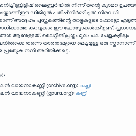
നിച്ച് ബ്രിട്ടീഷ് ലൈബ്രറിയിൽ നിന്ന് തന്റെ ക്യാമറ ഉപയോഗ
താണ് ഈ ഡിജിറ്റൽ പതിപ്പ് നിർമ്മിച്ചത്. നിരവധി
ടിയാണ് അദ്ദേഹം പുസ്തകത്തിന്റെ താളുകളുടെ ഫോട്ടോ എടുത്
ിക്കാത്ത കുറവുകൾ ഈ ഫോട്ടോകൾക്ക് ഉണ്ട്. പ്രധാനമ
നങ്ങൾ ആണുള്ളത്. ലൈറ്റിങ് പ്രശ്നം മൂലം പല പേജുകളിലും
ൽക്കെ തന്നെ താരതമ്യേനെ മെച്ചമുള്ള ഒരു സ്കാനാണ് ന
ു പ്രത്യേക നന്ദി അറിയിക്കട്ടെ.
ൾ:
 വായനാകണ്ണി (archive.org):
കണ്ണി
ൻ വായനാകണ്ണി (gpura.org):
കണ്ണി
)