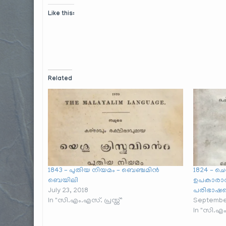
Like this:
Related
1843 – പുതിയ നിയമം – ബെഞ്ചമിൻ
1824 – ച
ബെയിലി
ഉപകാരാർത
July 23, 2018
പരിഭാഷപ
In "സി.എം.എസ്. പ്രസ്സ്"
September
In "സി.എം.