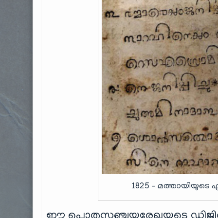
1825 – മത്തായിയു
ഈ പൊതുസഞ്ചയരേഖയുടെ ഡിജിറ്റൽ