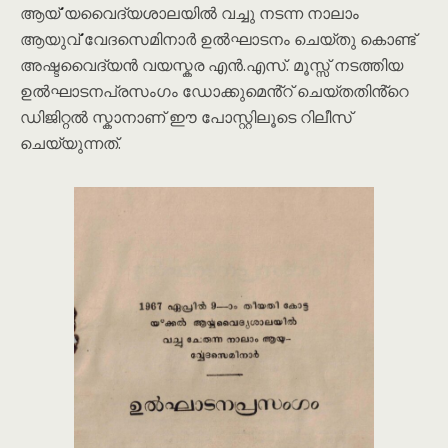
ആൎയ്യവൈദ്യശാലയിൽ വച്ചു നടന്ന നാലാം
ആയുൎവ്വേദസെമിനാർ ഉൽഘാടനം ചെയ്തു കൊണ്ട്
അഷ്ടവൈദ്യൻ വയസ്കര എൻ.എസ്. മൂസ്സ് നടത്തിയ
ഉൽഘാടനപ്രസംഗം ഡോക്കുമെൻ്റ് ചെയ്തതിൻ്റെ
ഡിജിറ്റൽ സ്കാനാണ് ഈ പോസ്റ്റിലൂടെ റിലീസ്
ചെയ്യുന്നത്.