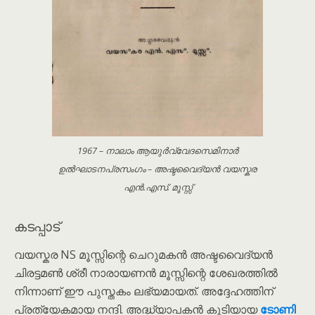
1967 – നാലാം ആയുർവ്വേദസെമിനാർ
ഉൽഘാടനപ്രസംഗം – അഷ്ടവൈദ്യൻ വയസ്കര
എൻ.എസ്. മൂസ്സ്
കടപ്പാട്
വയസ്കര NS മൂസ്സിന്റെ ചെറുമകൻ അഷ്ടവൈദ്യൻ
ചിരട്ടമൺ ശ്രീ നാരായണൻ മൂസ്സിന്റെ ശേഖരത്തിൽ
നിന്നാണ് ഈ പുസ്തകം ലഭ്യമായത്. അദ്ദേഹത്തിന്
പ്രത്യേകമായ നന്ദി. അദ്ധ്യാപകൻ കൂടിയായ
ടോണി