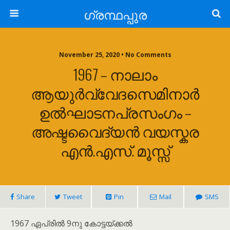
ഗ്രന്ഥപ്പുര
November 25, 2020 • No Comments
1967 – നാലാം
ആയുർവ്വേദസെമിനാർ
ഉൽഘാടനപ്രസംഗം –
അഷ്ടവൈദ്യൻ വയസ്കര
എൻ.എസ്. മൂസ്സ്
Share
Tweet
Pin
Mail
SMS
1967 ഏപ്രിൽ 9നു കോട്ടയ്ക്കൽ