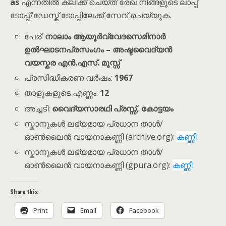
as
എന്നതിൽ ക്ലിക്ക് ചെയ്ത് രേഖ നിങ്ങളുടെ ലാപ്പ്
ടോപ്പ്/ഡേസ്ക് ടോപ്പിലേക്ക് സേവ് ചെയ്യുക.
പേര്:
നാലാം ആയൂർവ്വേദസെമിനാർ
ഉൽഘാടനപ്രസംഗം – അഷ്ടവൈദ്യൻ
വയസ്കര എൻ.എസ്. മൂസ്സ്
പ്രസിദ്ധീകരണ വർഷം:
1967
താളുകളുടെ എണ്ണം:
12
അച്ചടി:
വൈദ്യസാരഥി പ്രസ്സ്, കോട്ടയം
സ്കാനുകൾ ലഭ്യമായ പ്രധാന താൾ/
ഓൺലൈൻ വായനാകണ്ണി (archive.org):
കണ്ണി
സ്കാനുകൾ ലഭ്യമായ പ്രധാന താൾ/
ഓൺലൈൻ വായനാകണ്ണി (gpura.org):
കണ്ണി
Share this:
Print
Email
Facebook