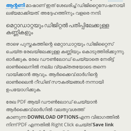
ആന്റണി
മാഷാണ് ഇത് ശേഖരിച്ച് ഡിജിറ്റൈസേഷനായി
ലഭ്യമാക്കിയത്. അദ്ദേഹത്തിനും വളരെ നന്ദി.
മെറ്റാഡാറ്റയും ഡിജിറ്റൽ പതിപ്പിലേക്കുള്ള
കണ്ണികളും
താഴെ പുസ്തകത്തിന്റെ മെറ്റാഡാറ്റയും ഡിജിറ്റൈസ്
ചെയ്ത രേഖയിലേക്കുള്ള കണ്ണിയും കൊടുത്തിരിക്കുന്നു.
ഓർക്കുക. രേഖ ഡൗൺലോഡ് ചെയ്യാതെ നേരിട്ട്
ഓൺലൈനിൽ നല്ല വ്യക്തതയോടെ തന്നെ
വായിക്കാൻ ആവും. ആർക്കൈവ്.ഓർഗിന്റെ
ഓൺലൈൻ റീഡിങ് സൗകര്യങ്ങൾ നന്നായി
ഉപയോഗിക്കുക.
രേഖ PDF ആയി ഡൗൺലോഡ് ചെയ്യാൻ
ആർക്കൈവ്.ഓർഗിൽ വലതുവശത്ത്
കാണുന്ന
DOWNLOAD OPTIONS
എന്ന വിഭാഗത്തിൽ
നിന്ന് PDF എന്നതിൽ Right Click ചെയ്ത്
Save link