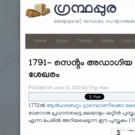
ഗ്രന്ഥപ്പുര
കേരളവുമായി ബന്ധപ്പെട്ട പൊതുസഞ്ച
Home
About
Credits
Media
List 
1791- സെൻ്റം അഡാഗിയ
ശേഖരം
Posted on
by
June 10, 2013
Shiju Alex
1772ൽ
ആൽഫബെറ്റം ഗ്രന്ഥൊണിക്കൊ മലബ
വേറൊരു പ്രധാനപ്പെട്ട മലയാളം-ലറ്റിൻ പുസ്തകം ക
എന്ന പേരിൽ അറിയപ്പെടുന്ന ഈ പുസ്തകം 179