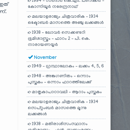
1994 – സർദാർ കെ.എം. പണിക്കർ –
 ഇത്
കോന്നിയൂർ നരേന്ദ്രനാഥ്
ണ്.
മലയാളരാജ്യം ചിത്രവാരിക – 1934
ഒക്ടോബർ മാസത്തെ അഞ്ചു ലക്കങ്ങൾ
1938 – ലോവർ സെക്കണ്ടറി
ഭൂമിശാസ്ത്രം – ഫാറം 2 – പി. കെ.
നാരായണയ്യർ
November
1949 – ഗ്രന്ഥാലോകം – ലക്കം 4, 5, 6
1948 – അങ്കഗണിതം – ഒന്നാം
പുസ്തകം – ഒന്നാം ഫാറത്തിലേക്കു്
മാതൃകാപാഠാവലി – ആറാം പുസ്തകം
മലയാളരാജ്യം ചിത്രവാരിക – 1934
സെപ്റ്റംബർ മാസത്തെ മൂന്നു
ലക്കങ്ങൾ
1938 – മതിരാശിസംസ്ഥാനം