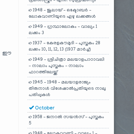
ഭൂമിശാസ്ത്രം – എൻ. സുബ്രഹ്മണ്യം
1948 – ജൂലായ് – ഒക്ടോബർ –
ലോകവാണിയുടെ ഏഴു ലക്കങ്ങൾ
1949 – ഗ്രന്ഥാലോകം – വാല്യം 1
ലക്കം 3
1937 – കേരളകൗമുദി – പുസ്തകം 28
ലക്കം 10, 11, 12, 13 (1937 മാർച്ച്)
ത്. ഈ
1949 – ശ്രീചിത്രാ മലയാളപാഠാവലി
– നാലാം പുസ്തകം – നാലാം
ഫാറത്തിലേയ്ക്ക്
1945 – 1948 – മലയാളരാജ്യം
തിരുനാൾ വിശേഷാൽപ്രതിയുടെ നാലു
പതിപ്പുകൾ
October
1958 – ജനറൽ സയൻസ് – പുസ്തകം
5
1948 – ലോകവാണി – വാല്യം 1 –