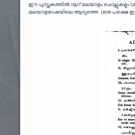
ഈ പുസ്തകത്തിൽ നൂറ് മലയാളം ചൊല്ലുകളും 
മലയാളഭാഷയിലെ ആദ്യത്തെ (ഒരു പക്ഷെ ഇ