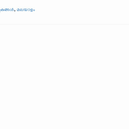
,
തകങ്ങൾ
മലയാളം