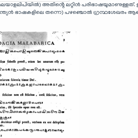
(മലയാളലിപിയിൽ) അതിൻ്റെ ലറ്റിൻ പരിഭാഷയുമാണുള്ളത്.
ന്ത്യൻ ഭാഷകളിലെ തന്നെ) പഴഞ്ചൊൽ ഗ്രന്ഥശേഖരം ആ