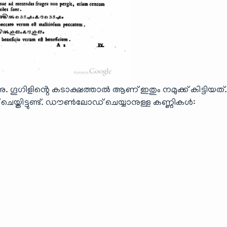
ന്നു. ഗൂഗിളിൻ്റെ കടാക്ഷത്താൽ ആണ് ഇതും നമുക്ക് കിട്ടിയ
യ്തിട്ടുണ്ട്. ഡൗൺലോഡ് ചെയ്യാനുള്ള കണ്ണികൾ: