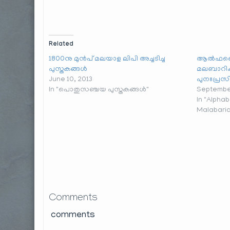
Related
1800നു മുൻപ് മലയാള ലിപി അച്ചടിച്ച
ആൽഫബെത്
പുസ്തകങ്ങൾ
മലബാറിക്
June 10, 2013
പുനഃപ്രസ
In "പൊതുസഞ്ചയ പുസ്തകങ്ങൾ"
September
In "Alpha
Malabari
Comments
comments