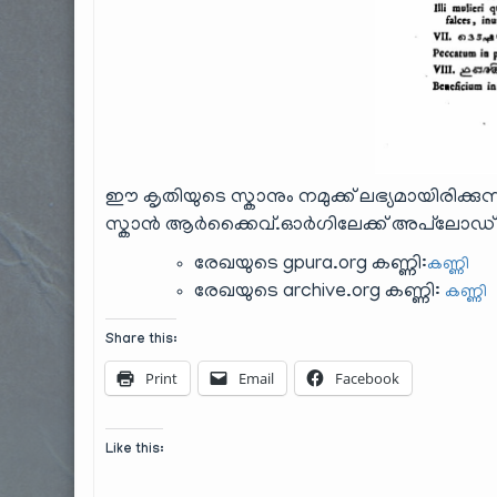
ഈ കൃതിയുടെ സ്കാനും നമുക്ക് ലഭ്യമായിരിക്കു
സ്കാൻ ആർക്കൈവ്.ഓർഗിലേക്ക് അപ്‌ലോഡ് ചെ
രേഖയുടെ gpura.org കണ്ണി:
കണ്ണി
രേഖയുടെ archive.org കണ്ണി:
കണ്ണി
Share this:
Print
Email
Facebook
Like this: