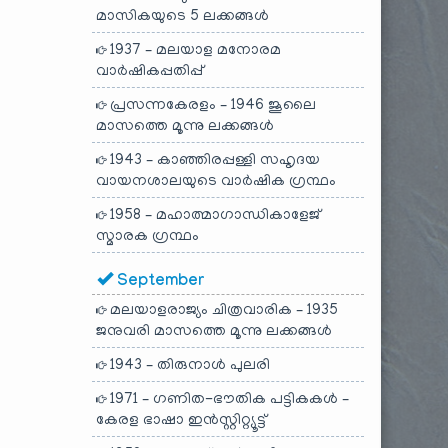
മാസികയുടെ 5 ലക്കങ്ങൾ
1937 – മലയാള മനോരമ
വാർഷികപ്പതിപ്പ്
പ്രസന്നകേരളം – 1946 ജൂലൈ
മാസത്തെ മൂന്നു ലക്കങ്ങൾ
1943 – കാഞ്ഞിരപ്പള്ളി സഹൃദയ
വായനശാലയുടെ വാർഷിക ഗ്രന്ഥം
1958 – മഹാത്മാഗാന്ധികാളേജ്
സ്മാരക ഗ്രന്ഥം
September
മലയാളരാജ്യം ചിത്രവാരിക – 1935
ജനുവരി മാസത്തെ മൂന്നു ലക്കങ്ങൾ
1943 – തിരുനാൾ പുലരി
1971 – ഗണിത-ഭൗതിക പട്ടികകൾ –
കേരള ഭാഷാ ഇൻസ്റ്റിറ്റ്യൂട്ട്