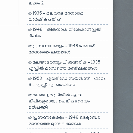
ലക്കം 2
1935 – മലയാള മനോരമ
വാർഷികപ്പതിപ്പ്
1946 – തിരുനാൾ വിശേഷാൽപ്രതി –
ദീപിക
പ്രസന്നകേരളം – 1948 ജനുവരി
മാസത്തെ ലക്കങ്ങൾ
മലയാളരാജ്യം ചിത്രവാരിക – 1935
ഏപ്രിൽ മാസത്തെ രണ്ട് ലക്കങ്ങൾ
1953 – എവരിഡേ സയൻസ് – ഫാറം
6 – എസ്സ്. എ. ജെയിംസ്
മലയാളമച്ചടിയിൽ ഏ,ഓ
ലിപികളുടെയും ഉപലികളുടെയും
ഉൽപ്പത്തി
പ്രസന്നകേരളം – 1946 ഒക്ടോബർ
മാസത്തെ മൂന്നു ലക്കങ്ങൾ