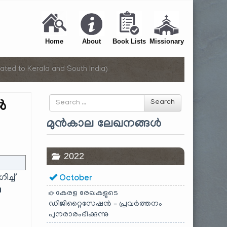
Home
About
Book Lists
Missionary
ated to Kerala and South India)
Search
ൽ
Search
for
മുൻകാല ലേഖനങ്ങൾ
2022
ച്ച്
October
a
കേരള രേഖകളുടെ
ഡിജിറ്റൈസേഷൻ – പ്രവർത്തനം
പുനരാരംഭിക്കുന്നു