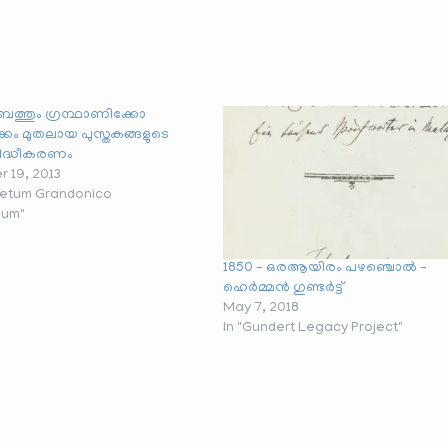
തും ഗ്രന്ഥാണിക്കോ
കം മുതലായ പുസ്തകങ്ങളുടെ
ിദ്ധീകരണം
 19, 2013
betum Grandonico
cum"
1850 – ഒരആയിരം പഴഞ്ചൊൽ –
ഹെർമ്മൻ ഗുണ്ടർട്ട്
May 7, 2018
In "Gundert Legacy Project"