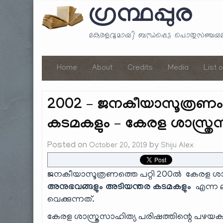
ഗ്രന്ഥപ്പുര
കേരളവുമായി ബന്ധപ്പെട്ട പൊതുസഞ്ച
Home
About
Credits
Media
List 
2002 – ജനകീയാസൂത്രണം
കടമകളും – കേരള ശാസ്ത്ര
Posted on
by
October 20, 2019
Shiju Alex
ജനകീയാസൂത്രണത്തെ പറ്റി 200ൽ കേരള ശാസ്ത
അനുഭവങ്ങളും അടിയന്തര കടമകളും
എന്ന ല
വെക്കുന്നത്.
കേരള ശാസ്ത്രസാഹിത്യ പരിഷത്തിന്റെ പഴയക