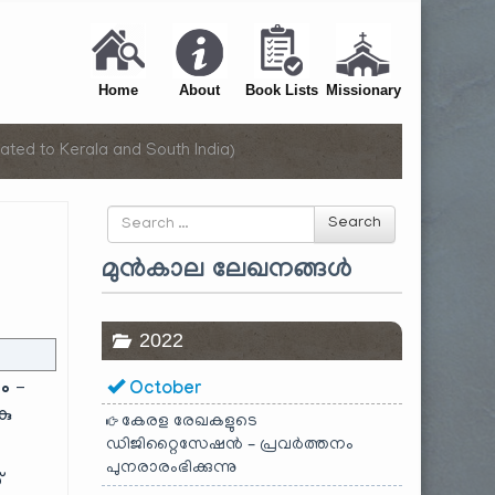
Home
About
Book Lists
Missionary
ated to Kerala and South India)
Search
Search
for
മുൻകാല ലേഖനങ്ങൾ
2022
ം –
October
കു
കേരള രേഖകളുടെ
ഡിജിറ്റൈസേഷൻ – പ്രവർത്തനം
പുനരാരംഭിക്കുന്നു
്