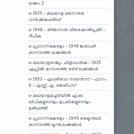
ലക്കം 2
1935 – മലയാള മനോരമ
വാർഷികപ്പതിപ്പ്
1946 – തിരുനാൾ വിശേഷാൽപ്രതി –
ദീപിക
പ്രസന്നകേരളം – 1948 ജനുവരി
മാസത്തെ ലക്കങ്ങൾ
മലയാളരാജ്യം ചിത്രവാരിക – 1935
ഏപ്രിൽ മാസത്തെ രണ്ട് ലക്കങ്ങൾ
1953 – എവരിഡേ സയൻസ് – ഫാറം
6 – എസ്സ്. എ. ജെയിംസ്
മലയാളമച്ചടിയിൽ ഏ,ഓ
ലിപികളുടെയും ഉപലികളുടെയും
ഉൽപ്പത്തി
പ്രസന്നകേരളം – 1946 ഒക്ടോബർ
മാസത്തെ മൂന്നു ലക്കങ്ങൾ