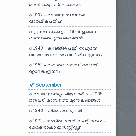
മാസികയുടെ 5 ലക്കങ്ങൾ
1937 – മലയാള മനോരമ
വാർഷികപ്പതിപ്പ്
പ്രസന്നകേരളം – 1946 ജൂലൈ
മാസത്തെ മൂന്നു ലക്കങ്ങൾ
1943 – കാഞ്ഞിരപ്പള്ളി സഹൃദയ
വായനശാലയുടെ വാർഷിക ഗ്രന്ഥം
1958 – മഹാത്മാഗാന്ധികാളേജ്
സ്മാരക ഗ്രന്ഥം
September
മലയാളരാജ്യം ചിത്രവാരിക – 1935
ജനുവരി മാസത്തെ മൂന്നു ലക്കങ്ങൾ
1943 – തിരുനാൾ പുലരി
1971 – ഗണിത-ഭൗതിക പട്ടികകൾ –
കേരള ഭാഷാ ഇൻസ്റ്റിറ്റ്യൂട്ട്