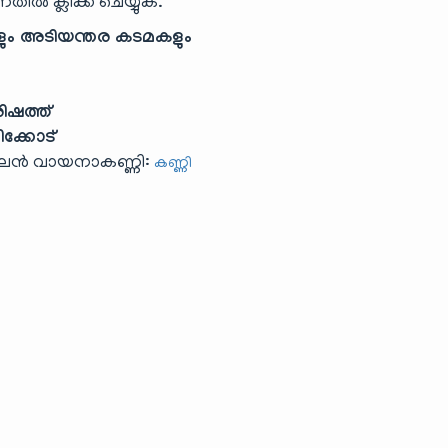
ിൽ ക്ലിക്ക് ചെയ്യുക.
ും അടിയന്തര കടമകളും
ിഷത്ത്
ിക്കോട്
ൈൻ വായനാകണ്ണി:
കണ്ണി