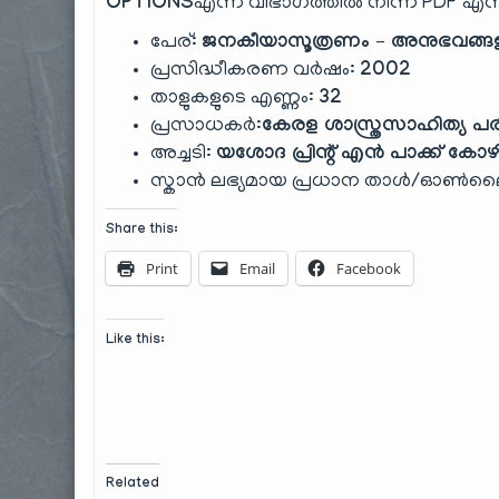
OPTIONS
എന്ന വിഭാഗത്തിൽ നിന്ന് PDF എന്നത
പേര്:
ജനകീയാസൂത്രണം – അനുഭവങ്ങള
പ്രസിദ്ധീകരണ വർഷം:
2002
താളുകളുടെ എണ്ണം:
32
പ്രസാധകർ:
കേരള ശാസ്ത്രസാഹിത്യ പര
അച്ചടി:
യശോദ പ്രിന്റ് എൻ പാക്ക് കോഴ
സ്കാൻ ലഭ്യമായ പ്രധാന താൾ/ഓൺല
Share this:
Print
Email
Facebook
Like this:
Related