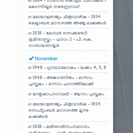
1994 – സർദാർ കെ.എം. പണിക്കർ –
കോന്നിയൂർ നരേന്ദ്രനാഥ്
മലയാളരാജ്യം ചിത്രവാരിക – 1934
ഒക്ടോബർ മാസത്തെ അഞ്ചു ലക്കങ്ങൾ
1938 – ലോവർ സെക്കണ്ടറി
ഭൂമിശാസ്ത്രം – ഫാറം 2 – പി. കെ.
നാരായണയ്യർ
November
1949 – ഗ്രന്ഥാലോകം – ലക്കം 4, 5, 6
1948 – അങ്കഗണിതം – ഒന്നാം
പുസ്തകം – ഒന്നാം ഫാറത്തിലേക്കു്
മാതൃകാപാഠാവലി – ആറാം പുസ്തകം
മലയാളരാജ്യം ചിത്രവാരിക – 1934
സെപ്റ്റംബർ മാസത്തെ മൂന്നു
ലക്കങ്ങൾ
1938 – മതിരാശിസംസ്ഥാനം