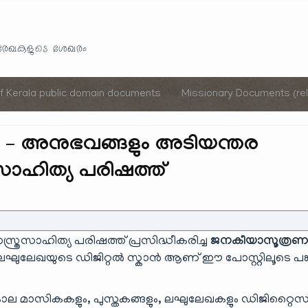
Skip
to
യരേഖകളുടെ ശേഖരം
content
of Kerala public domain documents
Missionary Documents (rel
 – അനുഭവങ്ങളും അടിയന്തര
സാഹിത്യ പരിഷത്ത്
്രസാഹിത്യ പരിഷത്ത് പ്രസിദ്ധീകരിച്ച
ജനകീയാസൂത്രണ
ഘുലേഖയുടെ ഡിജിറ്റൽ സ്കാൻ ആണ് ഈ പോസ്റ്റിലൂടെ പങ്
ാല മാസികകളും, പുസ്തകങ്ങളും, ലഘുലേഖകളും ഡിജിറ്റൈസ