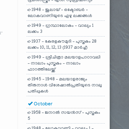
ഭൂമിശാസ്ത്രം – എൻ. സുബ്രഹ്മണ്യം
1948 – ജൂലായ് – ഒക്ടോബർ –
ലോകവാണിയുടെ ഏഴു ലക്കങ്ങൾ
1949 – ഗ്രന്ഥാലോകം – വാല്യം 1
ലക്കം 3
1"
1937 – കേരളകൗമുദി – പുസ്തകം 28
ലക്കം 10, 11, 12, 13 (1937 മാർച്ച്)
1949 – ശ്രീചിത്രാ മലയാളപാഠാവലി
– നാലാം പുസ്തകം – നാലാം
ഫാറത്തിലേയ്ക്ക്
1945 – 1948 – മലയാളരാജ്യം
തിരുനാൾ വിശേഷാൽപ്രതിയുടെ നാലു
പതിപ്പുകൾ
October
1958 – ജനറൽ സയൻസ് – പുസ്തകം
5
1948 – ലോകവാണി – വാല്യം 1 –