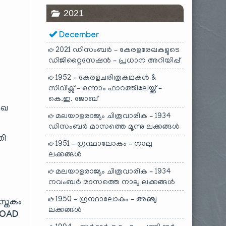
2021
December
2021 ഡിസംബർ – കേരളരേഖകളുടെ
ഡിജിറ്റൈസേഷൻ – പ്രധാന അറിയിപ്പ്
1952 – കേരളചരിത്രകഥകൾ &
സിവിക്സ് – ഒന്നാം ഫാറത്തിലേയ്ക്ക് –
കെ.ഇ. ജോബ്
േഖ
മലയാളരാജ്യം ചിത്രവാരിക – 1934
ഡിസംബർ മാസത്തെ മൂന്നു ലക്കങ്ങൾ
തി
1951 – ഗ്രന്ഥാലോകം – നാലു
ലക്കങ്ങൾ
മലയാളരാജ്യം ചിത്രവാരിക – 1934
നവംബർ മാസത്തെ നാലു ലക്കങ്ങൾ
1950 – ഗ്രന്ഥാലോകം – അഞ്ചു
ുസ്തകം
ലക്കങ്ങൾ
OAD