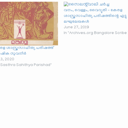
വനം, വെള്ളം, വൈദ്യുതി – കേരള
ശാസ്ത്രസാഹിത്യ പരിഷത്തിന്റെ എട്ടു
ലഘുലേഖകൾ
June 27, 2019
In "Archives.org Bangalore Scribe 
രള ശാസ്ത്രസാഹിത്യ പരിഷത്ത്
ാർഷിക സുവനീർ
13, 2020
a Sasthra Sahithya Parishad"