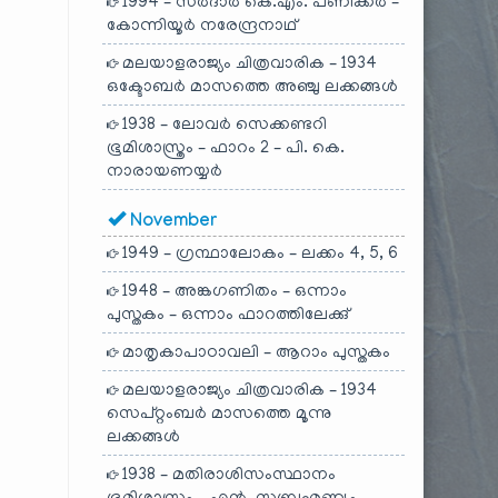
1994 – സർദാർ കെ.എം. പണിക്കർ –
കോന്നിയൂർ നരേന്ദ്രനാഥ്
മലയാളരാജ്യം ചിത്രവാരിക – 1934
ഒക്ടോബർ മാസത്തെ അഞ്ചു ലക്കങ്ങൾ
1938 – ലോവർ സെക്കണ്ടറി
ഭൂമിശാസ്ത്രം – ഫാറം 2 – പി. കെ.
നാരായണയ്യർ
November
1949 – ഗ്രന്ഥാലോകം – ലക്കം 4, 5, 6
1948 – അങ്കഗണിതം – ഒന്നാം
പുസ്തകം – ഒന്നാം ഫാറത്തിലേക്കു്
മാതൃകാപാഠാവലി – ആറാം പുസ്തകം
മലയാളരാജ്യം ചിത്രവാരിക – 1934
സെപ്റ്റംബർ മാസത്തെ മൂന്നു
ലക്കങ്ങൾ
1938 – മതിരാശിസംസ്ഥാനം