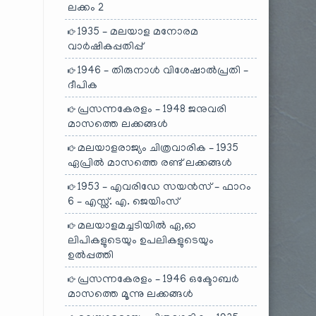
ലക്കം 2
1935 – മലയാള മനോരമ
വാർഷികപ്പതിപ്പ്
1946 – തിരുനാൾ വിശേഷാൽപ്രതി –
ദീപിക
പ്രസന്നകേരളം – 1948 ജനുവരി
മാസത്തെ ലക്കങ്ങൾ
മലയാളരാജ്യം ചിത്രവാരിക – 1935
ഏപ്രിൽ മാസത്തെ രണ്ട് ലക്കങ്ങൾ
1953 – എവരിഡേ സയൻസ് – ഫാറം
6 – എസ്സ്. എ. ജെയിംസ്
മലയാളമച്ചടിയിൽ ഏ,ഓ
ലിപികളുടെയും ഉപലികളുടെയും
ഉൽപ്പത്തി
പ്രസന്നകേരളം – 1946 ഒക്ടോബർ
മാസത്തെ മൂന്നു ലക്കങ്ങൾ