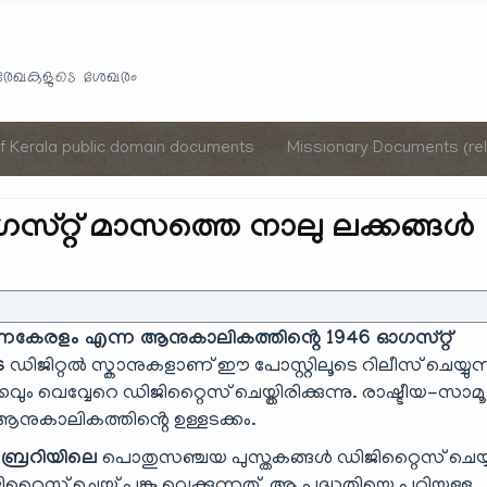
Skip
to
യരേഖകളുടെ ശേഖരം
content
of Kerala public domain documents
Missionary Documents (rel
സ്റ്റ് മാസത്തെ നാലു ലക്കങ്ങൾ
്നകേരളം എന്ന ആനുകാലികത്തിൻ്റെ 1946 ഓഗസ്റ്റ്
െ
ഡിജിറ്റൽ സ്കാനുകളാണ് ഈ പോസ്റ്റിലൂടെ റിലീസ് ചെയ്യുന്
 വെവ്വേറെ ഡിജിറ്റൈസ് ചെയ്തിരിക്കുന്നു. രാഷ്ടീയ-സാമൂ
ുകാലികത്തിൻ്റെ ഉള്ളടക്കം.
ബ്രറിയിലെ
പൊതുസഞ്ചയ പുസ്തകങ്ങൾ ഡിജിറ്റൈസ് ചെയ്യ