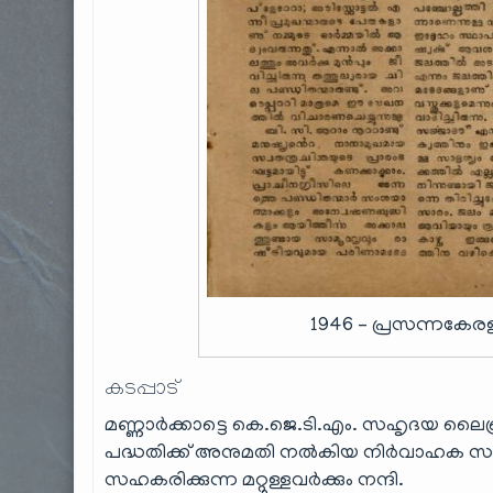
1946 – പ്രസന്നകേരളം 
കടപ്പാട്
മണ്ണാർക്കാട്ടെ കെ.ജെ.ടി.എം. സഹൃദയ ലൈ
പദ്ധതിക്ക് അനുമതി നൽകിയ നിര്‍വാഹക സമി
സഹകരിക്കുന്ന മറ്റുള്ളവർക്കും നന്ദി.