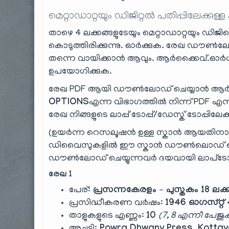
മെറ്റാഡാറ്റയും ഡിജിറ്റൽ പതിപ്പിലേക്കുള്ള
താഴെ 4 ലക്കങ്ങളുടേയും മെറ്റാഡാറ്റയും ഡിജി
കൊടുത്തിരിക്കുന്നു. ഓർക്കുക. രേഖ ഡൗൺ
തന്നെ വായിക്കാൻ ആവും. ആർക്കൈവ്.ഓർ
ഉപയോഗിക്കുക.
രേഖ PDF ആയി ഡൗൺലോഡ് ചെയ്യാൻ ആർക
OPTIONS
എന്ന വിഭാഗത്തിൽ നിന്ന് PDF എന്ന
രേഖ നിങ്ങളുടെ ലാപ്പ് ടോപ്പ്/ഡേസ്ക് ടോപ്പിലേക
(ഉയർന്ന റെസലൂഷൻ ഉള്ള സ്കാൻ ആയതിന
ഡിവൈസുകളിൽ ഈ സ്കാൻ ഡൗൺലൊഡ് ചെയ്ത
ഡൗൺലോഡ് ചെയ്യുന്നവർ ദയവായി ലാപ്‌ടോ
രേഖ 1
പേര്:
പ്രസന്നകേരളം – പുസ്തകം 18 ലക്
പ്രസിദ്ധീകരണ വർഷം:
1946 ഓഗസ്റ്റ് 
താളുകളുടെ എണ്ണം:
10
(7, 8 എന്നീ പേജുകൾ