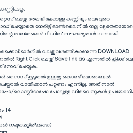
 കണ്ണികളും
റ്റൈസ് ചെയ്ത രേഖയിലേക്കുള്ള കണ്ണിയും വെവ്വേറെ
ലോഡ് ചെയ്യാതെ നേരിട്ട് ഓൺലൈനിൽ നല്ല വ്യക്തതയോട
ഗിന്റെ ഓൺലൈൻ റീഡിങ് സൗകര്യങ്ങൾ നന്നായി
്കൈവ്.ഓർഗിൽ വലതുവശത്ത് കാണുന്ന
DOWNLOAD
തിൽ Right Click ചെയ്ത്
Save link as
എന്നതിൽ ക്ലിക്ക് ചെയ
്ക് സേവ് ചെയ്യുക.
ാൽ സൈസ് കൂടുതൽ ഉള്ളതു കൊണ്ട് മൊബൈൽ
ാൽ വായിക്കാൻ പറ്റണം എന്നില്ല. അതിനാൽ
പ്പോ/ഡെസ്ക്‌ടോപ്പോ പോലുള്ള ഡിവൈസുകൾ ഉപയോഗിക
കം 14
4
 നഷ്ടപ്പെട്ടിരിക്കുന്നു)