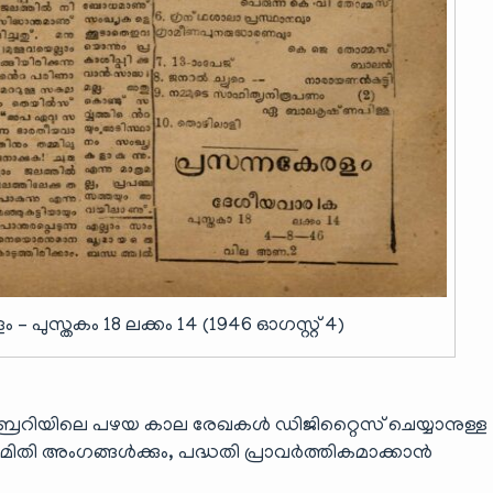
– പുസ്തകം 18 ലക്കം 14 (1946 ഓഗസ്റ്റ് 4)
ബ്രറിയിലെ പഴയ കാല രേഖകൾ ഡിജിറ്റൈസ് ചെയ്യാനുള്ള
തി അംഗങ്ങൾക്കും, പദ്ധതി പ്രാവർത്തികമാക്കാൻ