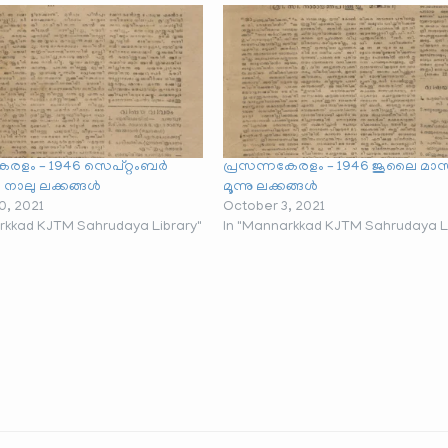
േരളം – 1946 സെപ്റ്റംബർ
പ്രസന്നകേരളം – 1946 ജൂലൈ മാ
നാലു ലക്കങ്ങൾ
മൂന്നു ലക്കങ്ങൾ
0, 2021
October 3, 2021
rkkad KJTM Sahrudaya Library"
In "Mannarkkad KJTM Sahrudaya Li