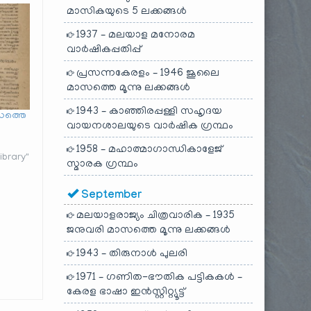
മാസികയുടെ 5 ലക്കങ്ങൾ
1937 – മലയാള മനോരമ
വാർഷികപ്പതിപ്പ്
പ്രസന്നകേരളം – 1946 ജൂലൈ
മാസത്തെ മൂന്നു ലക്കങ്ങൾ
1943 – കാഞ്ഞിരപ്പള്ളി സഹൃദയ
സത്തെ
വായനശാലയുടെ വാർഷിക ഗ്രന്ഥം
1958 – മഹാത്മാഗാന്ധികാളേജ്
brary"
സ്മാരക ഗ്രന്ഥം
September
മലയാളരാജ്യം ചിത്രവാരിക – 1935
ജനുവരി മാസത്തെ മൂന്നു ലക്കങ്ങൾ
1943 – തിരുനാൾ പുലരി
1971 – ഗണിത-ഭൗതിക പട്ടികകൾ –
കേരള ഭാഷാ ഇൻസ്റ്റിറ്റ്യൂട്ട്