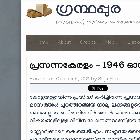
ഗ്രന്ഥപ്പുര
കേരളവുമായി ബന്ധപ്പെട്ട പൊതുസഞ്ച
Home
About
Credits
Media
List 
പ്രസന്നകേരളം – 1946 ഓഗ
Posted on
by
October 6, 2021
Shiju Alex
കോട്ടയത്തുനിന്നു പ്രസിദ്ധീകരിച്ചിരുന്ന
പ്രസന
മാസത്തിൽ പുറത്തിറങ്ങിയ നാലു ലക്കങ്ങളുട
ലക്കങ്ങളുടെ തനിമ നിലനിർത്താൻ ഓരോ ലക്കവും
വിഷയങ്ങളിലുള്ള വിവിധ ലേഖനങ്ങളാണ് ഈ ആന
മണ്ണാർക്കാട്ടെ
കെ.ജെ.ടി.എം. സഹൃദയ ലൈ