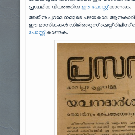
പദ്ധതിയുടെ ഭാഗമായാണ് ഈ മാസിക ഡിജിറ്റൈസ
പ്രാഥമിക വിവരത്തിനു
ഈ പോസ്റ്റ്
കാണുക.
അതിനു പുറമേ നമ്മുടെ പഴയകാല ആനുകാലികങ
ഈ മാസികകൾ ഡിജിറ്റൈസ് ചെയ്ത് റിലീസ് ചെയ്
പോസ്റ്റ്
കാണുക.