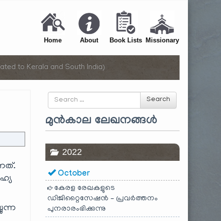
Home
About
Book Lists
Missionary
ated to Kerala and South India)
Search
Search
for
മുൻകാല ലേഖനങ്ങൾ
2022
നത്.
October
ഹ്യ
കേരള രേഖകളുടെ
ഡിജിറ്റൈസേഷൻ – പ്രവർത്തനം
ുന്ന
പുനരാരംഭിക്കുന്നു