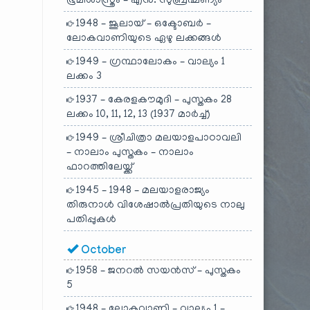
ഭൂമിശാസ്ത്രം – എൻ. സുബ്രഹ്മണ്യം
1948 – ജൂലായ് – ഒക്ടോബർ –
ലോകവാണിയുടെ ഏഴു ലക്കങ്ങൾ
1949 – ഗ്രന്ഥാലോകം – വാല്യം 1
ലക്കം 3
1937 – കേരളകൗമുദി – പുസ്തകം 28
ലക്കം 10, 11, 12, 13 (1937 മാർച്ച്)
1949 – ശ്രീചിത്രാ മലയാളപാഠാവലി
– നാലാം പുസ്തകം – നാലാം
ഫാറത്തിലേയ്ക്ക്
1945 – 1948 – മലയാളരാജ്യം
തിരുനാൾ വിശേഷാൽപ്രതിയുടെ നാലു
പതിപ്പുകൾ
October
1958 – ജനറൽ സയൻസ് – പുസ്തകം
5
1948 – ലോകവാണി – വാല്യം 1 –