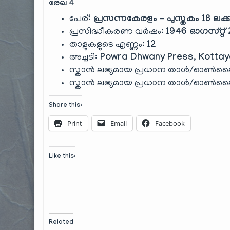
രേഖ 4
പേര്:
പ്രസന്നകേരളം – പുസ്തകം 18 ലക്
പ്രസിദ്ധീകരണ വർഷം:
1946 ഓഗസ്റ്റ്
താളുകളുടെ എണ്ണം:
12
അച്ചടി:
Powra Dhwany Press, Kotta
സ്കാൻ ലഭ്യമായ പ്രധാന താൾ/ഓൺലൈൻ
സ്കാൻ ലഭ്യമായ പ്രധാന താൾ/ഓൺലൈൻ
Share this:
Print
Email
Facebook
Like this:
Related