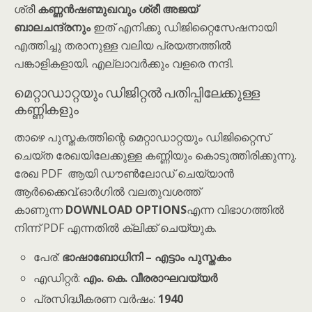
ശ്രീ
കണ്ണൻഷണ്മുഖവും ശ്രീ അജയ്
ബാലചന്ദ്രനും
ഇത് എനിക്കു ഡിജിറ്റൈസേഷനായി
എത്തിച്ചു തരാനുള്ള വലിയ പ്രയത്നത്തിൽ
പങ്കാളികളായി. എല്ലാവർക്കും വളരെ നന്ദി.
മെറ്റാഡാറ്റയും ഡിജിറ്റൽ പതിപ്പിലേക്കുള്ള
കണ്ണികളും
താഴെ പുസ്തകത്തിന്റെ മെറ്റാഡാറ്റയും ഡിജിറ്റൈസ്
ചെയ്ത രേഖയിലേക്കുള്ള കണ്ണിയും കൊടുത്തിരിക്കുന്നു.
രേഖ PDF ആയി ഡൗൺലോഡ് ചെയ്യാൻ
ആർക്കൈവ്.ഓർഗിൽ വലതുവശത്ത്
കാണുന്ന
DOWNLOAD OPTIONS
എന്ന വിഭാഗത്തിൽ
നിന്ന് PDF എന്നതിൽ ക്ലിക്ക് ചെയ്യുക.
പേര്:
ഭാഷാബോധിനി – എട്ടാം പുസ്തകം
എഡിറ്റർ:
എം. കെ. വീരരാഘവയ്യർ
പ്രസിദ്ധീകരണ വർഷം:
1940