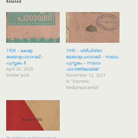
Related
1958 – കേരള
1949 – ശ്രീചിത്രാ
മലയാളപാഠാവലി –
മലയാളപാഠാവലി – നാലാം
പുസ്തകം 8
പുസ്തകം – നാലാം
April 20, 2020
ഫാറത്തിലേയ്ക്ക്
Similar post
November 12, 2021
In "Dominic
Nedumparambil"