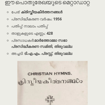
ഈ പൊതുരേഖയുടെ മെറ്റാഡാറ്റ
പേര്:
ക്രിസ്തീയകീർത്തനങ്ങൾ
പ്രസിദ്ധീകരണ വർഷം:
1956
പതിപ്പ്: നാലാം പതിപ്പ്
താളുകളുടെ എണ്ണം:
428
പ്രസാധകർ:
മാർത്തോമ്മാ സഭാ
പ്രസിദ്ധീകരണ സമിതി, തിരുവല്ല
അച്ചടി:
ടി.എ.എം. പ്രസ്സ്, തിരുവല്ല