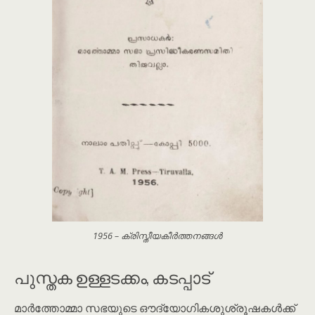
1956 – ക്രിസ്തീയകീർത്തനങ്ങൾ
പുസ്തക ഉള്ളടക്കം, കടപ്പാട്
മാർത്തോമ്മാ സഭയുടെ ഔദ്യോഗികശുശ്രൂഷകൾക്ക്