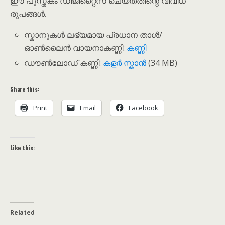
ഈ പുസ്തകം ഡിജിറ്റൈസ് ചെയ്തതിന്റെ വിവിധ
രൂപങ്ങൾ.
സ്കാനുകൾ ലഭ്യമായ പ്രധാന താൾ/
ഓൺലൈൻ വായനാകണ്ണി:
കണ്ണി
ഡൗൺലോഡ് കണ്ണി:
കളർ സ്കാൻ
(34 MB)
Share this:
Print
Email
Facebook
Like this:
Related