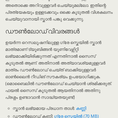
അതൊക്കെ അറിവുള്ളവർ ചെയ്യുമല്ലോ. ഇതിന്റെ
പ്രത്യേകയും ഉള്ളടക്കവും ഒക്കെ കൂടുതൽ വിശകലനം
ചെയ്യുവാനായി സ്കാൻ പങ്കു വെക്കുന്നു.
ഡൗൺലോഡ് വിവരങ്ങൾ
ഉയർന്ന റെസലൂഷനിലുള്ള ഗ്രേ സ്കെയിൽ സ്കാൻ
മാത്രമാണ് ട്യൂബിങ്ങൻ യൂണിവേഴ്സിറ്റി
ലഭ്യമാക്കിയിരിക്കുന്നത് എന്നതിനാൽ സൈസ്
കൂടുതൽ ആണ്. അതിനാൽ അത്യാവശ്യമുള്ളവർ
മാത്രം ഡൗൺലോഡ് ചെയ്ത് ബാക്കിയുള്ളവർ
ഓൺലൈൻ റീഡിങ് സൗകര്യം ഉപയോഗിക്കുക.
(മൊബൈലിൽ ഡൗൺലോഡ് ചെയ്യാൻ ശ്രമിക്കരുത്.
ഫയൽ സൈസ് കൂടുതൽ ആയതിനാൽ അതിനു
പ്രശ്നം ഉണ്ടാവാൻ സാദ്ധ്യതയുണ്ട്)
സ്കാൻ ലഭ്യമായ പ്രധാന താൾ:
കണ്ണി
ഡൗൺലോഡ് കണ്ണി:
ഗ്രേ സ്കെയിൽ (70 MB)