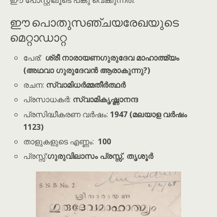
ഈ പോസ്റ്റിലൂടെ പങ്കു വെക്കുന്നത്.
ഈ പൊതുസഞ്ചയരേഖയുടെ
മെറ്റാഡാറ്റ
പേര്:
ശ്രീ നാരായണഗുരുദേവ മാഹാത്മ്യം
(അഥവാ ഗുരുദേവൻ ആരാകുന്നു?)
രചന:
സ്വാമിധർമ്മതീർത്ഥർ
പ്രസാധകർ:
സ്വാമികൃഷ്ണാനന്ദ
പ്രസിദ്ധീകരണ വർഷം:
1947 (മലയാള വർഷം
1123)
താളുകളുടെ എണ്ണം:
100
പ്രസ്സ്:
ഗുരുവിലാസം പ്രസ്സ്, തൃശൂർ