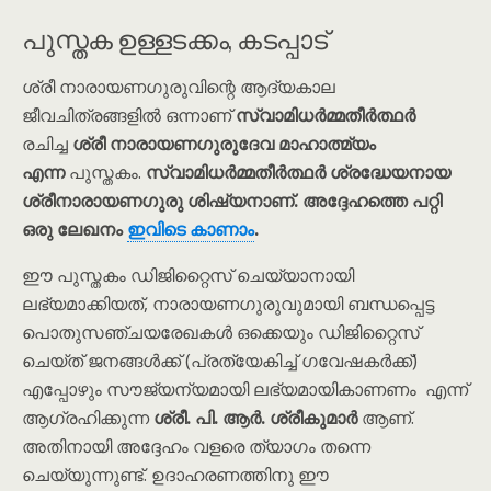
പുസ്തക ഉള്ളടക്കം, കടപ്പാട്
ശ്രീ നാരായണഗുരുവിന്റെ ആദ്യകാല
ജീവചിത്രങ്ങളിൽ ഒന്നാണ്
സ്വാമിധർമ്മതീർത്ഥർ
രചിച്ച
ശ്രീ നാരായണഗുരുദേവ മാഹാത്മ്യം
എന്ന
പുസ്തകം.
സ്വാമിധർമ്മതീർത്ഥർ ശ്രദ്ധേയനായ
ശ്രീനാരായണഗുരു ശിഷ്യനാണ്. അദ്ദേഹത്തെ പറ്റി
ഒരു ലേഖനം
ഇവിടെ കാണാം
.
ഈ പുസ്തകം ഡിജിറ്റൈസ് ചെയ്യാനായി
ലഭ്യമാക്കിയത്, നാരായണഗുരുവുമായി ബന്ധപ്പെട്ട
പൊതുസഞ്ചയരേഖകൾ ഒക്കെയും ഡിജിറ്റൈസ്
ചെയ്ത് ജനങ്ങൾക്ക് (പ്രത്യേകിച്ച് ഗവേഷകർക്ക്)
എപ്പോഴും സൗജ്യന്യമായി ലഭ്യമായികാണണം എന്ന്
ആഗ്രഹിക്കുന്ന
ശ്രീ. പി. ആർ. ശ്രീകുമാർ
ആണ്.
അതിനായി അദ്ദേഹം വളരെ ത്യാഗം തന്നെ
ചെയ്യുന്നുണ്ട്. ഉദാഹരണത്തിനു ഈ