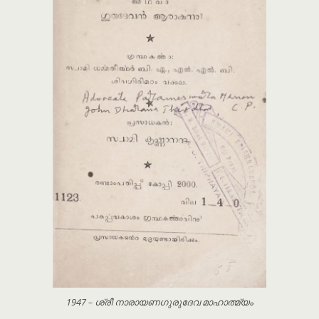
1947 – ശ്രീ നാരായണഗുരുദേവ മാഹാത്മ്യം